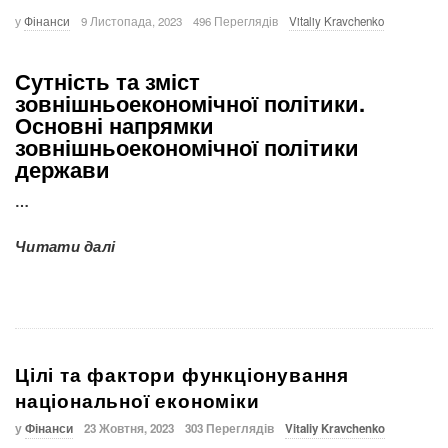
у
Фінанси
9 Листопада, 2023
496 Переглядів
Vitaliy Kravchenko
Сутність та зміст
зовнішньоекономічної політики.
Основні напрямки
зовнішньоекономічної політики
держави
…
Читати далі
Цілі та фактори функціонування
національної економіки
у
Фінанси
23 Жовтня, 2023
303 Переглядів
Vitaliy Kravchenko