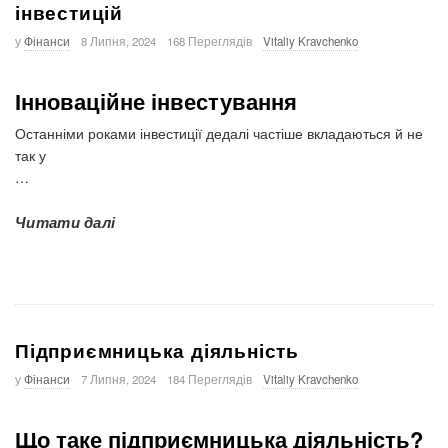
інвестицій
у
Фінанси
8 Липня, 2024
168 Переглядів
Vitaliy Kravchenko
Інноваційне інвестування
Останніми роками інвестиції дедалі частіше вкладаються й не
так у
…
Читати далі
Підприємницька діяльність
у
Фінанси
7 Липня, 2024
184 Переглядів
Vitaliy Kravchenko
Що таке підприємницька діяльність?