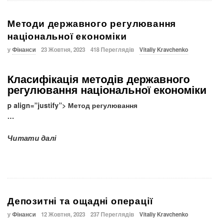
Методи державного регулювання
національної економіки
у
Фінанси
23 Жовтня, 2023
418 Переглядів
Vitaliy Kravchenko
Класифікація методів державного
регулювання національної економіки
p align=”justify”> Метод регулювання
…
Читати далі
Депозитні та ощадні операції
у
Фінанси
12 Жовтня, 2023
237 Переглядів
Vitaliy Kravchenko