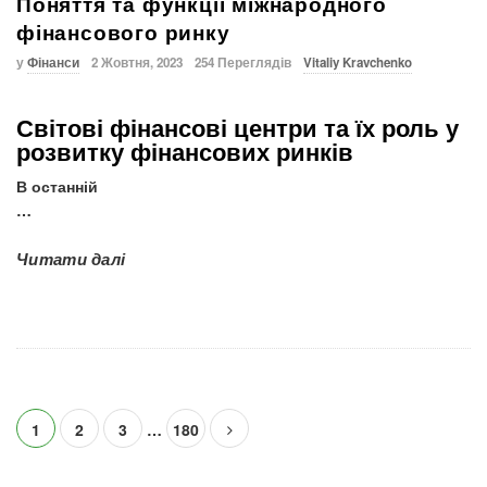
Поняття та функції міжнародного
фінансового ринку
у
Фінанси
2 Жовтня, 2023
254 Переглядів
Vitaliy Kravchenko
Світові фінансові центри та їх роль у
розвитку фінансових ринків
В останній
…
Читати далі
П
1
2
3
…
180
а