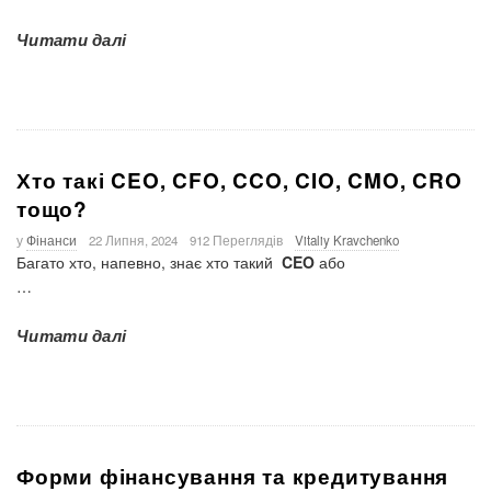
Читати далі
Хто такі CEO, CFO, CCO, CIO, CMO, CRO
тощо?
у
Фінанси
22 Липня, 2024
912 Переглядів
Vitaliy Kravchenko
Багато хто, напевно, знає хто такий
CEO
або
…
Читати далі
Форми фінансування та кредитування