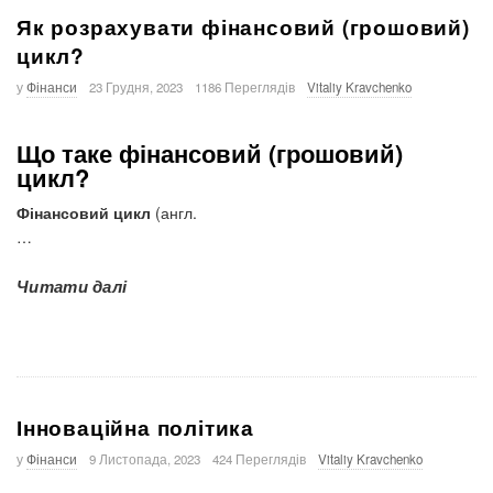
Як розрахувати фінансовий (грошовий)
цикл?
у
Фінанси
23 Грудня, 2023
1186 Переглядів
Vitaliy Kravchenko
Що таке фінансовий (грошовий)
цикл?
Фінансовий цикл
(англ.
…
Читати далі
Інноваційна політика
у
Фінанси
9 Листопада, 2023
424 Переглядів
Vitaliy Kravchenko