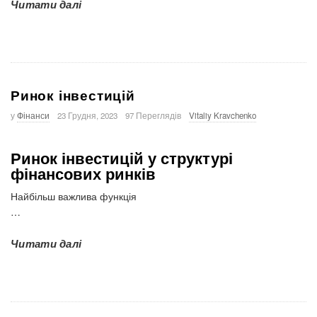
Читати далі
Ринок інвестицій
у
Фінанси
23 Грудня, 2023
97 Переглядів
Vitaliy Kravchenko
Ринок інвестицій у структурі
фінансових ринків
Найбільш важлива функція
…
Читати далі