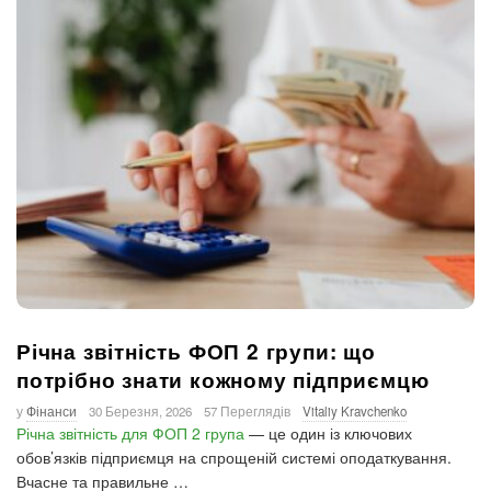
Річна звітність ФОП 2 групи: що
потрібно знати кожному підприємцю
у
Фінанси
30 Березня, 2026
57 Переглядів
Vitaliy Kravchenko
Річна звітність для ФОП 2 група
— це один із ключових
обов’язків підприємця на спрощеній системі оподаткування.
Вчасне та правильне
…