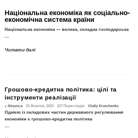
Національна економіка як соціально-
економічна система країни
Національна економіка — велика, складна господарська
…
Читати далі
Грошово-кредитна політика: цілі та
інструменти реалізації
у
Фінанси
23 Жовтня, 2023
237 Переглядів
Vitaliy Kravchenko
Однією із складових частин державного регулювання
економіки є
грошово-кредитна політика
…