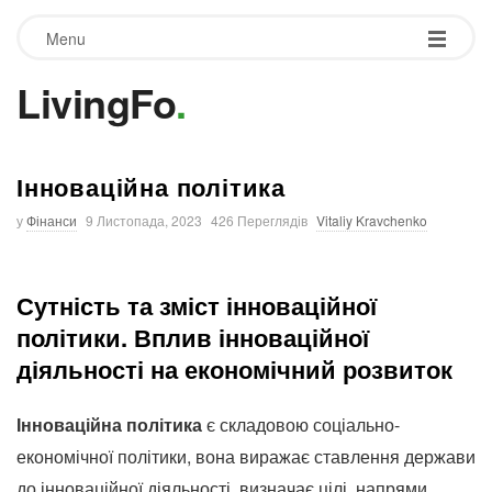
Menu
LivingFo
.
Інноваційна політика
у
Фінанси
9 Листопада, 2023
426 Переглядів
Vitaliy Kravchenko
Сутність та зміст інноваційної
політики.
Вплив інноваційної
діяльності на економічний розвиток
Інноваційна політика
є складовою соціально-
економічної політики, вона виражає ставлення держави
до інноваційної діяльності, визначає цілі, напрями,