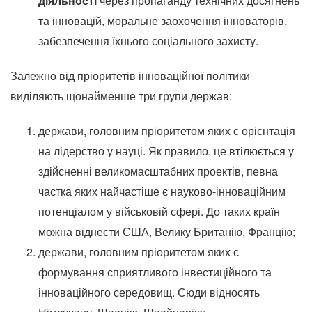
діяльності
через пропаганду технічних досягнень
та інновацій, моральне заохочення інноваторів,
забезпечення їхнього соціального захисту.
Залежно від пріоритетів інноваційної політики
виділяють щонайменше три групи держав:
держави, головним пріоритетом яких є орієнтація
на лідерство у науці.
Як правило, це втілюється у
здійсненні великомасштабних проектів, певна
частка яких найчастіше є науково-інноваційним
потенціалом у військовій сфері.
До таких країн
можна віднести США, Велику Британію, Францію;
держави, головним пріоритетом яких є
формування сприятливого інвестиційного та
інноваційного середовищ.
Сюди відносять