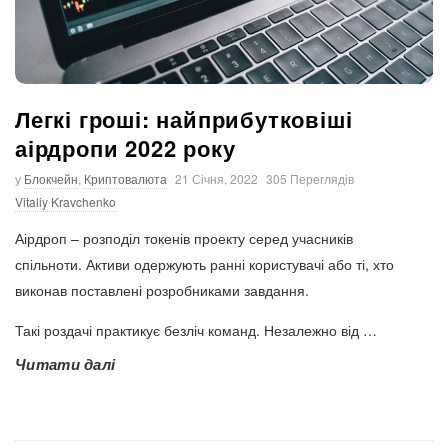
Легкі гроші: найприбутковіші
аірдропи 2022 року
у
Блокчейн
,
Криптовалюта
21 Січня, 2022
305 Переглядів
Vitaliy Kravchenko
Аірдроп – розподіл токенів проекту серед учасників
спільноти. Активи одержують ранні користувачі або ті, хто
виконав поставлені розробниками завдання.
Такі роздачі практикує безліч команд. Незалежно від
…
Читати далі