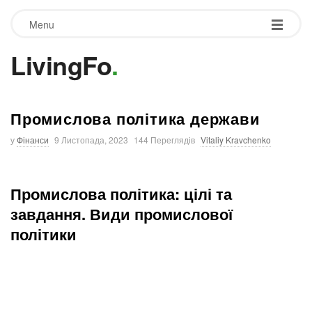
Menu
LivingFo
.
Промислова політика держави
у
Фінанси
9 Листопада, 2023
144 Переглядів
Vitaliy Kravchenko
Промислова політика: цілі та
завдання.
Види промислової
політики