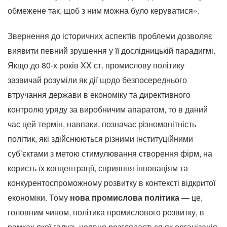
обмежене так, щоб з ним можна було керуватися».
Звернення до історичних аспектів проблеми дозволяє
виявити певний зрушення у її дослідницькій парадигмі.
Якщо до 80-х років XX ст.
промислову політику
зазвичай розуміли як дії щодо безпосереднього
втручання держави в економіку та директивного
контролю уряду за виробничим апаратом, то в даний
час цей термін, навпаки, позначає різноманітність
політик, які здійснюються різними інституційними
суб’єктами з метою стимулювання створення фірм, на
користь їх концентрації, сприяння інноваціям та
конкурентоспроможному розвитку в контексті відкритої
економіки.
Тому
нова промислова політика
— це,
головним чином, політика промислового розвитку, в
рамках якої галузь неявно розглядається як організація,