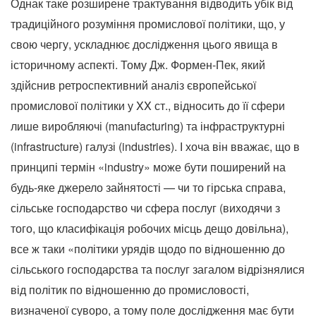
Однак таке розширене трактування відводить убік від
традиційного розуміння промислової політики, що, у
свою чергу, ускладнює дослідження цього явища в
історичному аспекті.
Тому Дж. Формен-Пек, який
здійснив ретроспективний аналіз європейської
промислової політики у XX ст., відносить до її сфери
лише виробляючі (manufacturing) та інфраструктурні
(infrastructure) галузі (industries).
І хоча він вважає, що в
принципі термін «industry» може бути поширений на
будь-яке джерело зайнятості — чи то гірська справа,
сільське господарство чи сфера послуг (виходячи з
того, що класифікація робочих місць дещо довільна),
все ж таки «політики урядів щодо по відношенню до
сільського господарства та послуг загалом відрізнялися
від політик по відношенню до промисловості,
визначеної суворо, а тому поле дослідження має бути