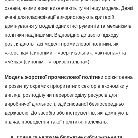
ознаки, якими вони визначають ту чи іншу модель.
Деякі
вчені для класифікації використовують критерій
домінування у моделі одних інструментів та механізмів
політики над іншими.
Відповідно до цього підходу
розглядають такі моделі промислової політики, як
«жорстка» (синоніми – «вертикальна», «активна») та
«м’яка» (синонім – «горизонтальна»).
Модель жорсткої промислової політики
орієнтована
в розвитку окремих пріоритетних секторів економіки у
вигляді розподілу чи перерозподілу ресурсів для
виробничої діяльності, здійснюваної безпосередньо
державою.
До засобів або інструментів, які домінують
під час проведення такої політики, належать:
пряме та непряме бюджетне субсидування та