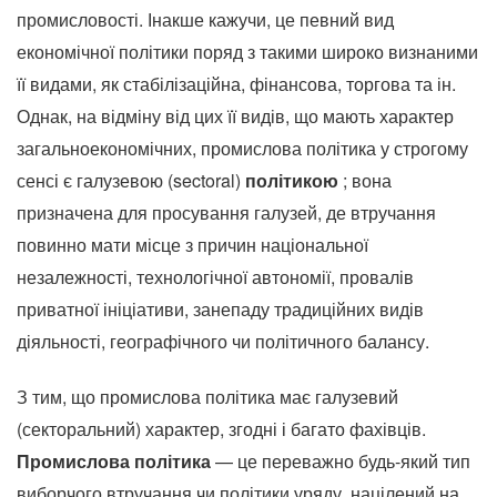
промисловості.
Інакше кажучи, це певний вид
економічної політики поряд з такими широко визнаними
її видами, як стабілізаційна, фінансова, торгова та ін.
Однак, на відміну від цих її видів, що мають характер
загальноекономічних, промислова політика у строгому
сенсі є галузевою (sectoral)
політикою
;
вона
призначена для просування галузей, де втручання
повинно мати місце з причин національної
незалежності, технологічної автономії, провалів
приватної ініціативи, занепаду традиційних видів
діяльності, географічного чи політичного балансу.
З тим, що промислова політика має галузевий
(секторальний) характер, згодні і багато фахівців.
Промислова політика
— це переважно будь-який тип
виборчого втручання чи політики уряду, націлений на