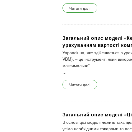
Читати далі
Загальний опис моделі «К
урахуванням вартості комп
Управління, яке здійснюється з ура
VBM), – це інструмент, який викор
максимальної
…
Читати далі
Загальний опис моделі «Ці
В основі цієї моделі лежить така і
усіма необхідними товарами та пос