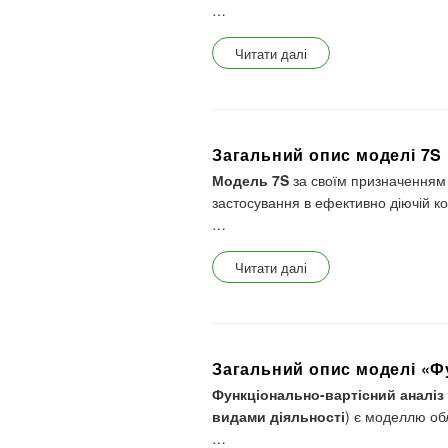
…
Читати далі
Загальний опис моделі 7S
Модель 7S
за своїм призначенням 
застосування в ефективно діючій к
…
Читати далі
Загальний опис моделі «Ф
Функціонально-вартісний аналіз
видами діяльності
) є моделлю обл
…