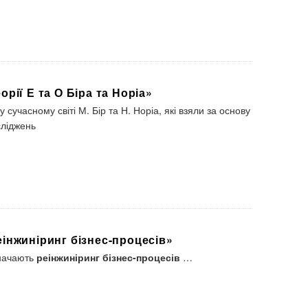
рії Е та О Біра та Норіа»
 сучасному світі М. Бір та Н. Норіа, які взяли за основу
сліджень
інжиніринг бізнес-процесів»
значають
реінжиніринг бізнес-процесів
…