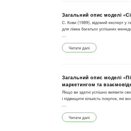
Загальний опис моделі «С
С. Кови (1989), відомий експерт у г
для ліжка багатьох успішних менед
…
Читати далі
Загальний опис моделі «П
маркетингом та взаємовід
Якщо ви здатні успішно виявити сво
і підвищити кількість покупок, які в
…
Читати далі