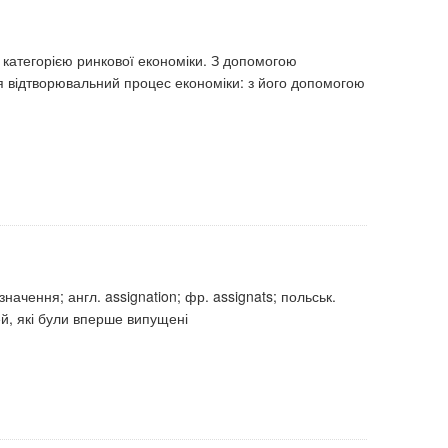
категорією ринкової економіки. З допомогою
ся відтворювальний процес економіки: з його допомогою
изначення; англ. assignation; фр. assignats; польськ.
ей, які були вперше випущені