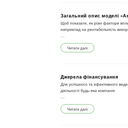
Загальний опис моделі «А
Щоб показати, як різні фактори впл
наприклад на рентабельність викори
…
Читати далі
Джерела фінансування
Для успішного та ефективного веде
діяльності будь-яка компанія
…
Читати далі