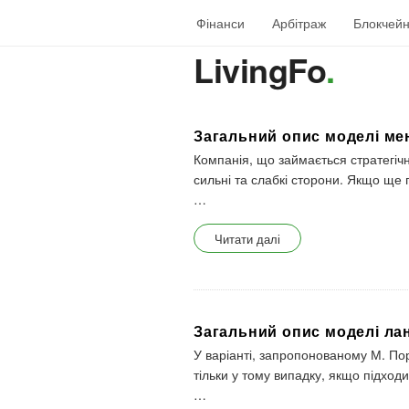
Фінанси
Арбітраж
Блокчей
LivingFo
.
Загальний опис моделі ме
B
l
Компанія, що займається стратегіч
o
сильні та слабкі сторони. Якщо ще
g
…
P
o
Читати далі
s
t
s
Загальний опис моделі ла
У варіанті, запропонованому М. По
тільки у тому випадку, якщо підход
…