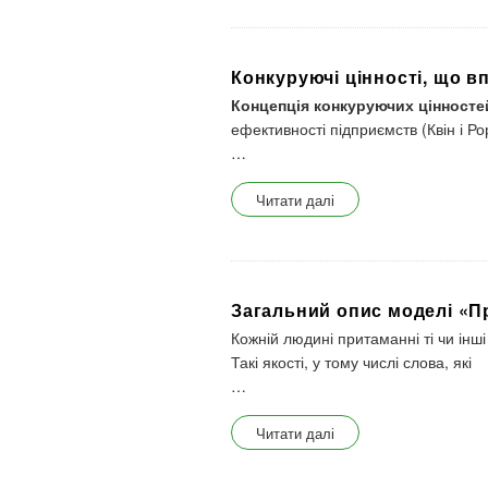
Конкуруючі цінності, що в
Концепція конкуруючих цінносте
ефективності підприємств (Квін і Р
…
Читати далі
Загальний опис моделі «П
Кожній людині притаманні ті чи інші 
Такі якості, у тому числі слова, які
…
Читати далі