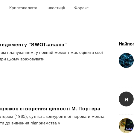
н
Криптовалюта
Інвестиції
Форекс
Найпоп
неджменту “SWOT-аналіз”
S
i
ним плануванням, у певний момент має оцінити свої
t
 при цьому враховувати
e
S
i
d
e
Я
b
a
нцюжок створення цінності М. Портера
r
ртером (1985), сутність конкурентної переваги можна
ити до вивчення підприємства у