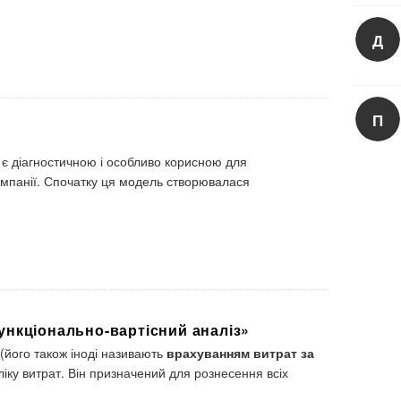
Д
П
є діагностичною і особливо корисною для
омпанії. Спочатку ця модель створювалася
ункціонально-вартісний аналіз»
(його також іноді називають
врахуванням витрат за
іку витрат. Він призначений для рознесення всіх