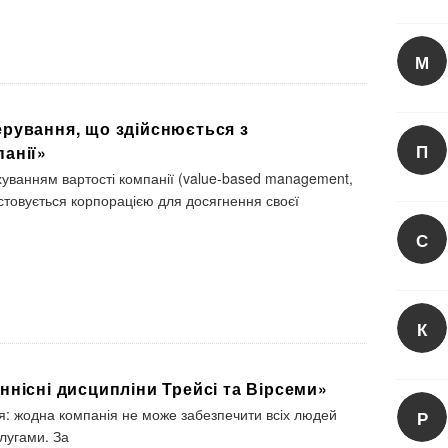
М
ерування, що здійснюється з
П
анії»
хуванням вартості компанії (value-based management,
истовується корпорацією для досягнення своєї
С
К
ннісні дисципліни Трейсі та Вірсеми»
дея: жодна компанія не може забезпечити всіх людей
Р
лугами. За