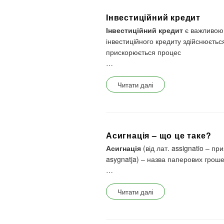
Інвестиційний кредит
Інвестиційний кредит
є важливою 
інвестиційного кредиту здійснюєть
прискорюється процес
…
Читати далі
Асигнація – що це таке?
Асигнація
(від лат. assignatio – пр
asygnatja) – назва паперових грош
…
Читати далі