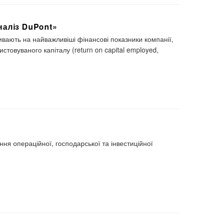
наліз DuPont»
ивають на найважливіші фінансові показники компанії,
стовуваного капіталу (return on capital employed,
ння операційної, господарської
та інвестиційної