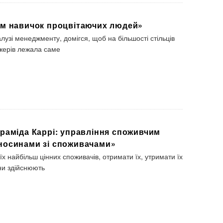
ім навичок процвітаючих людей»
алузі менеджменту, домігся, щоб на більшості стільців
жерів лежала саме
іраміда Каррі: управління споживчим
носинами зі споживачами»
їх найбільш цінних споживачів, отримати їх, утримати їх
они здійснюють