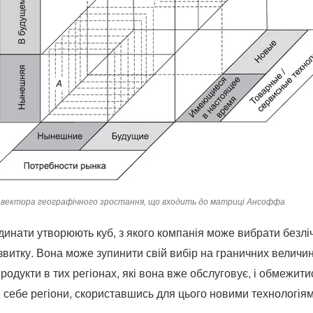
вектора географічного зростання, що входить до матриці Ансоффа
рдинати утворюють куб, з якого компанія може вибрати безліч
звитку.
Вона може зупинити свій вибір на граничних величина
одукти в тих регіонах, які вона вже обслуговує, і обмежити
 себе регіони, скориставшись для цього новими технологіям