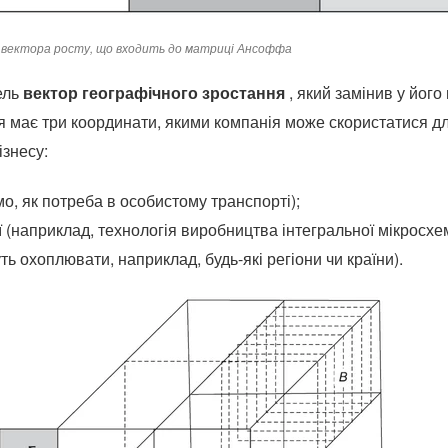
вектора росту, що входить до матриці Ансоффа
ель
вектор географічного зростання
, який замінив у його
я має три координати, якими компанія може скористатися 
ізнесу:
мо, як потреба в особистому транспорті);
ії (наприклад, технологія виробництва інтегральної мікросхе
ть охоплювати, наприклад, будь-які регіони чи країни).