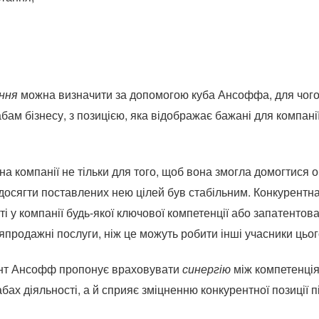
ння
можна визначити за допомогою куба Ансоффа, для чого 
ам бізнесу, з позицією, яка відображає бажані для компанії
на компанії не тільки для того, щоб вона змогла домогтися 
б досягти поставлених нею цілей був стабільним.
Конкурентна
і у компанії будь-якої ключової компетенції або запатентова
япродажні послуги, ніж це можуть робити інші учасники цього
нент Ансофф пропонує враховувати
синергію
між компетенція
ах діяльності, а й сприяє зміцненню конкурентної позиції 