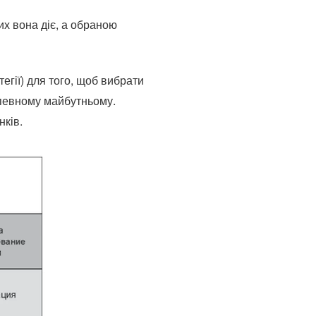
ких вона діє, а обраною
егії) для того, щоб вибрати
 певному майбутньому.
нків.