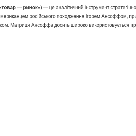
«товар — ринок»)
— це аналітичний інструмент стратегічн
американцем російського походження Ігорем Ансоффом, при
нком.
Матриця Ансоффа досить широко використовується пра