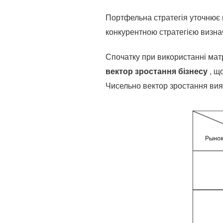
Портфельна стратегія уточнює ці
конкурентною стратегією визна
Спочатку при використанні матр
вектор зростання бізнесу
, щ
Чисельно вектор зростання вияв