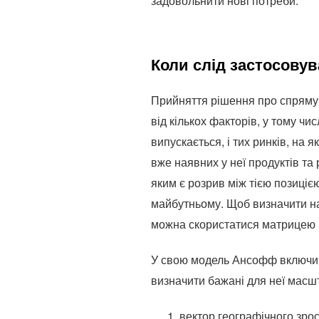
задовольнити нові потреби.
Коли слід застосову
Прийняття рішення про спрямува
від кількох факторів, у тому чи
випускається, і тих ринків, на 
вже наявних у неї продуктів та 
яким є розрив між тією позицією
майбутньому.
Щоб визначити на
можна скористатися матрицею 
У свою модель Ансофф включив 
визначити бажані для неї масш
вектор географічного зро