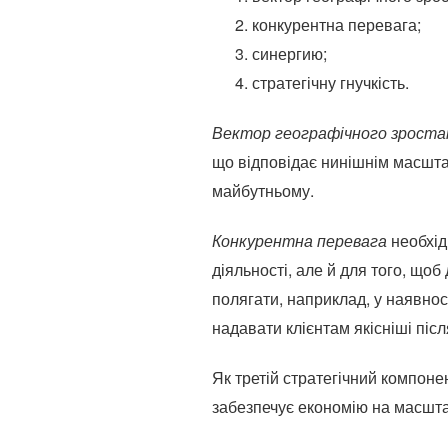
конкурентна перевага;
синергию;
стратегічну гнучкість.
Вектор географічного зроста
що відповідає нинішнім масштаб
майбутньому.
Конкурентна перевага
необхід
діяльності, але й для того, що
полягати, наприклад, у наявност
надавати клієнтам якісніші післ
Як третій стратегічний компо
забезпечує економію на масштаб