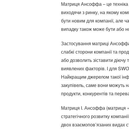
Матриця Ансоффа – це техніка 
виходячи з ринку, на якому ком
бути новим для компанії, але ч
випадку також може бути або н
Застосування матриці Ансоффа
слабкі сторони компанії та прод
або дозволить зіставити діючу 
виявлених факторів.
І для SWO
Найкращим джерелом такої інфо
закупівель, саме вони можуть н
продукти, конкурентів та перева
Матриця І. Ансоффа (матриця 
стратегічного розвитку компанії
двох взаємопов’язаних видах ст