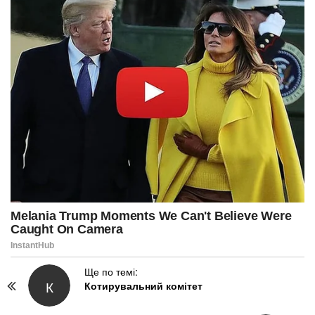
P
Ще по темі:
К
Котирувальний комітет
o
s