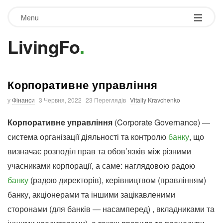
Menu
LivingFo
.
Корпоративне управління
у
Фінанси
3 Червня, 2022
23 Переглядів
Vitaliy Kravchenko
Корпоративне управління
(Corporate Governance) —
система організації діяльності та контролю
банку
, що
визначає розподіл прав та обов’язків між різними
учасниками корпорації, а саме: наглядовою радою
банку
(радою директорів), керівництвом (правлінням)
банку, акціонерами та іншими зацікавленими
сторонами (для банків — насамперед) , вкладниками та