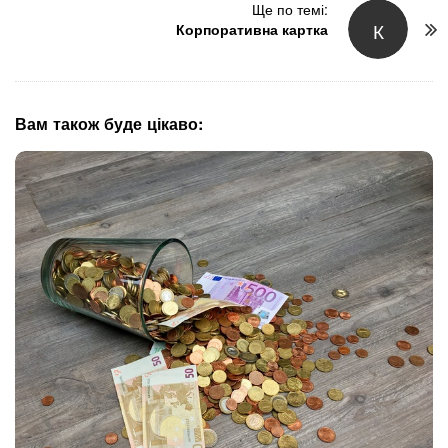
t
Ще по темі:
К
N
Корпоративна картка
a
v
i
g
Вам також буде цікаво:
a
t
i
o
n