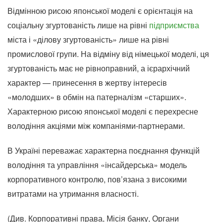
Відмінною рисою японської моделі є орієнтація на
соціальну згуртованість лише на рівні
підприємства
міста і «ділову згуртованість» лише на рівні
промислової групи. На відміну від німецької моделі, ця
згуртованість має не рівноправний, а ієрархічний
характер — принесення в жертву інтересів
«молодших» в обмін на патерналізм «старших».
Характерною рисою японської моделі є перехресне
володіння акціями між компаніями-партнерами.
В Україні переважає характерна поєднання функцій
володіння та управління «інсайдерська» модель
корпоративного контролю, пов’язана з високими
витратами на утримання власності.
(Див. Корпоративні права, Місія банку, Органи