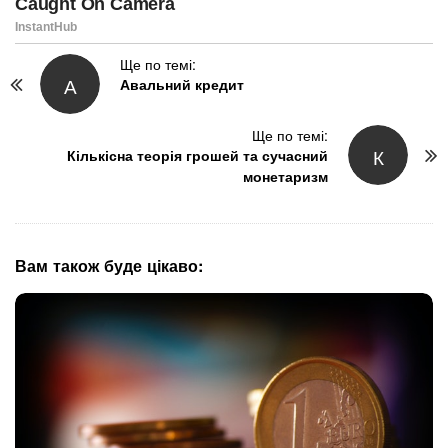
P
Ще по темі:
А
Авальний кредит
o
s
t
Ще по темі:
К
N
Кількісна теорія грошей та сучасний
монетаризм
a
v
i
g
Вам також буде цікаво:
a
t
i
o
n