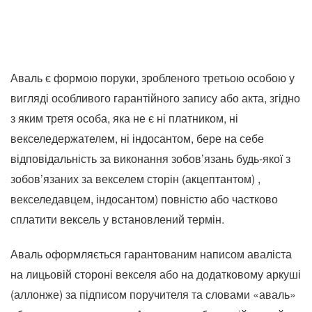
Аваль є формою поруки, зробленого третьою особою у
вигляді особливого гарантійного запису або акта, згідно
з яким третя особа, яка не є ні платником, ні
векселедержателем, ні індосантом, бере на себе
відповідальність за виконання зобов’язань будь-якої з
зобов’язаних за векселем сторін (акцептантом) ,
векселедавцем, індосантом) повністю або частково
сплатити вексель у встановлений термін.
Аваль оформляється гарантованим написом аваліста
на лицьовій стороні векселя або на додатковому аркуші
(аллонже) за підписом поручителя та словами «аваль»