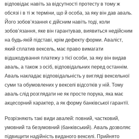
відповідає навіть за відсутності протесту в тому ж
обсязі і в ті ж терміни, що й особа, за яку він дав аваль.
Його зобов’язання є дійсним навіть тоді, коли
зобов’язання, яке він гарантував, виявиться недійсним
на будь-якій підставі, крім дефекту форми. Аваліст,
який сплатив вексель, має право вимагати
відшкодування платежу з тієї особи, за яку він видав
аваль, а також з осіб, відповідальних перед останнім.
Аваль накладає відповідальність у вигляді вексельної
суми та обумовлених у векселі відсотків у ній. Тому
аваль слід розглядати не як просте порука, яка має
акцесорний характер, а як форму банківської гарантії.
Розрізняють такі види авалей: повний, частковий,
умовний та безумовний (банківський). Аваль дозволяє
підвищити надійність виданого векселі. Прийнято