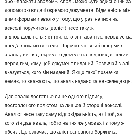
або «вважати авалем». Аваль може бути здійснений за
допомогою видачі окремого документа. Відмінність між
цими формами авалю у тому, що у разі написи на
векселі поручитель (валіст) несе таку ж
відповідальність, як і той, кого він гарантує, перед усіма
пред’явниками векселя. Поручитель, який оформив
аваль у вигляді окремого документа, відповідає тільки
перед тим, кому цей документ виданий. Зазвичай в алі
вказується, кого він наданий. Якщо такої позначки
немає, то вважають, що аваль надано за векселедавця.
Для авалю достатньо лише одного підпису,
поставленого валістом на лицьовій стороні векселі.
Аваліст несе таку саму відповідальність, як і той, за
кого він дав аваль, тобто на тих же умовах і в тому ж
обсязі. Це означає, що аліст основного боржника