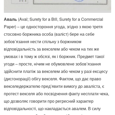
Аваль
(Aval; Surety for a Bill, Surety for a Commercial
Paper) – це одностороння угода, згідно з якою третя
стосовно боржника особа (валіст) бере на себе
зобов’язання нести спільну з боржником
відповідальність за векселем або чеком на тих же
умовах і в тому ж обсязі, як і боржник. Предмет такої
угоди – просте, нічим не обумовлене зобов’язання
здійснити платіж за векселем або чеком у разі ексцесу
(дисгонорації) обігу векселя. Фактом, що дає право
векселедержателю пред’явити вимогу до аваліста, є
протест векселя або посвідчення факту несплати чека,
що дозволяє говорити про регресний характер
відповідальності, що накладається авалем. В силу