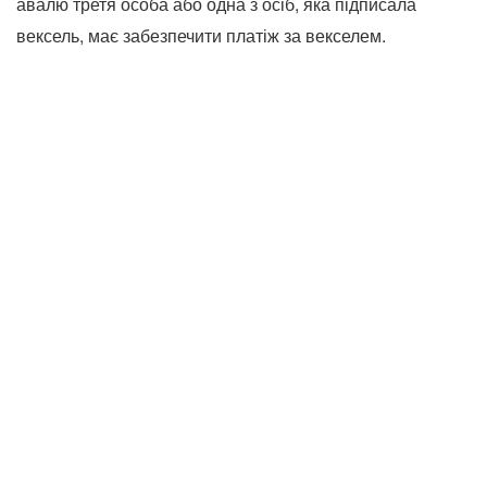
авалю третя особа або одна з осіб, яка підписала
вексель, має забезпечити платіж за векселем.