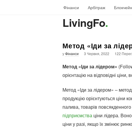
Фінанси
Арбітраж
Блокчей
LivingFo
.
Метод «Іди за ліде
у
Фінанси
3 Червня, 2022
122 Перег
Метод «Іди за лідером»
(Follo
орієнтацію на відповідні ціни,
Метод «Іди за лідером» – мето
продукцію орієнтуються ціни ко
палива, товарів повсякденного 
підприємства
ціни лідера. Воно
ціни у разі, якщо їх змінює рин