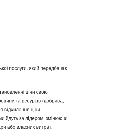
ської послуги, який передбачає
тановленні ціни свою
ровини та ресурсів (добрива,
ся відхилення ціни
ми йдуть за лідером, змінюючи
вари або власних витрат.