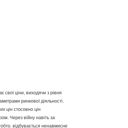
є свої ціни, виходячи з рівня
раметрами ринкової діяльності.
их цін стосовно цін
ром. Через війну навіть за
 тобто. відбувається ненавмисне