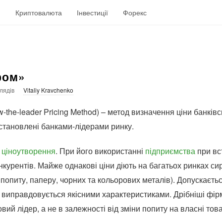
н
Криптовалюта
Інвестиції
Форекс
ром»
лядів
Vitaliy Kravchenko
w-the-leader Pricing Method) – метод визначення ціни банків
 встановлені банками-лідерами ринку.
д
ціноутворення
. При його використанні
підприємства
при вс
нкурентів. Майже однакові ціни діють на багатьох ринках си
попиту, паперу, чорних та кольорових металів). Допускаєть
 виправдовується якісними характеристиками. Дрібніші фір
ковий лідер, а не в залежності від зміни попиту на власні то