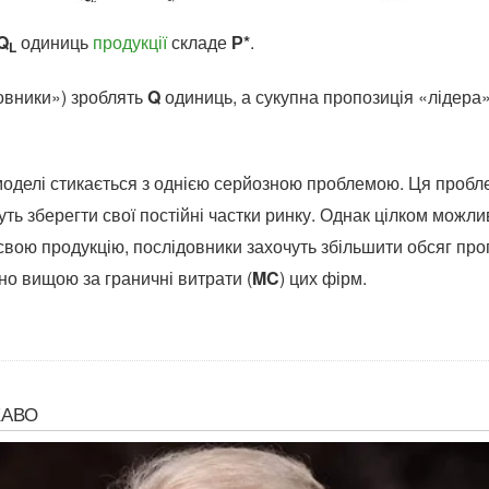
Q
одиниць
продукції
складе
Р*
.
L
овники») зроблять
Q
одиниць, а сукупна пропозиція «лідера»
 моделі стикається з однією серйозною проблемою. Ця проб
ть зберегти свої постійні частки ринку. Однак цілком можлив
свою продукцію, послідовники захочуть збільшити обсяг проп
но вищою за граничні витрати (
MC
) цих фірм.