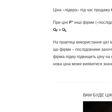
Ціна «лідера» під час продажу
При ціні
Р*
інші фірми («послід
Q
+ Q
F
L
На практиці використання цієї
що фірми – послідовники захочу
фірма-лідер підвищить ціну на 
нова ціна може виявитися знач