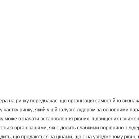
ера на ринку передбачає, що організація самостійно визнача
у частку ринку, який у цій галузі є лідером за основними па
у може означати встановлення рівних, підвищених і знижен
ється організаціями, які є досить слабкими порівняно з ліде
ходить, що продаються за цінами, що є на узгодженому рівні,