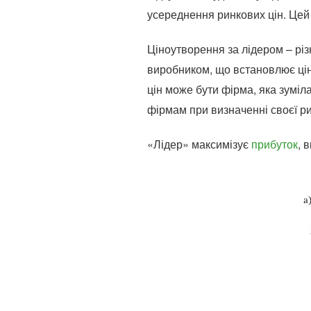
усереднення ринкових цін. Цей
Ціноутворення за лідером – рі
виробником, що встановлює цін
цін може бути фірма, яка зуміл
фірмам при визначенні своєї рин
«Лідер» максимізує
прибуток
, 