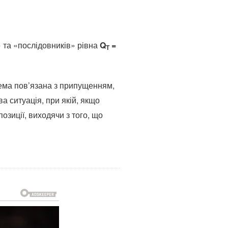
 та «послідовників» рівна
Q
=
Т
лема пов’язана з припущенням,
а ситуація, при якій, якщо
озиції, виходячи з того, що