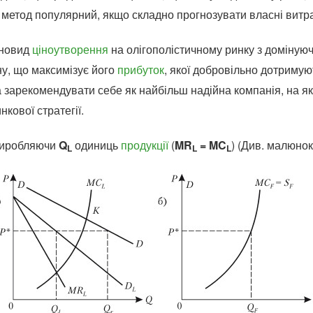
 метод популярний, якщо складно прогнозувати власні витра
зновид
ціноутворення
на олігополістичному ринку з доміную
у, що максимізує його
прибуток
, якої добровільно дотримую
а зарекомендувати себе як найбільш надійна компанія, на як
кової стратегії.
виробляючи
Q
одиниць
продукції
(
MR
= MC
) (Див. малюнок
L
L
L