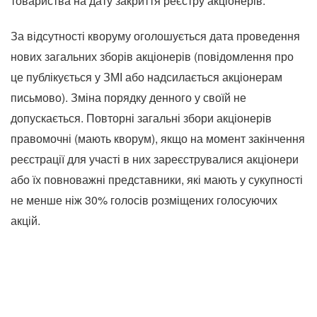
товариства на дату закриття реєстру акціонерів.
За відсутності кворуму оголошується дата проведення
нових загальних зборів акціонерів (повідомлення про
це публікується у ЗМІ або надсилається акціонерам
письмово). Зміна порядку денного у своїй не
допускається. Повторні загальні збори акціонерів
правомочні (мають кворум), якщо на момент закінчення
реєстрації для участі в них зареєструвалися акціонери
або їх повноважні представники, які мають у сукупності
не менше ніж 30% голосів розміщених голосуючих
акцій.