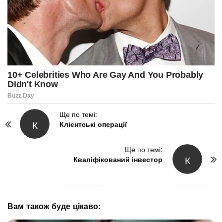
P
Ще по темі:
К
Клієнтські операції
o
s
t
Ще по темі:
К
N
Кваліфікований інвестор
a
v
i
g
Вам також буде цікаво:
a