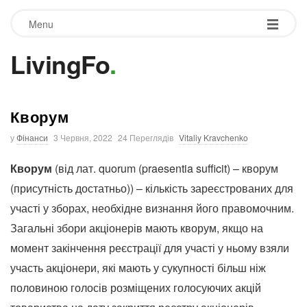
Menu
LivingFo
.
Кворум
у
Фінанси
3 Червня, 2022
24 Переглядів
Vitaliy Kravchenko
Кворум
(від лат. quorum (praesentia sufficit) – кворум
(присутність достатньо)) – кількість зареєстрованих для
участі у зборах, необхідне визнання його правомочним.
Загальні збори акціонерів мають кворум, якщо на
момент закінчення реєстрації для участі у ньому взяли
участь акціонери, які мають у сукупності більш ніж
половиною голосів розміщених голосуючих акцій