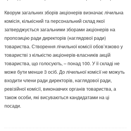
Кворум загальних зборів акціонерів визначає лічильна
комісія, кількісний та персональний склад якої
затверджується загальними зборами акціонерів на
пропозицію ради директорів (наглядової ради)
товариства. Створення лічильної комісії обов’язково у
товаристві з кількістю акціонерів-власників акцій
товариства, що голосують, – понад 100. У її складі не
може бути менше 3 осіб. До лічильної комісії не можуть
входити члени ради директорів, наглядової ради,
ревізійної комісії, виконавчих органів товариства, а
також особи, які висуваються кандидатами на ці
посади.