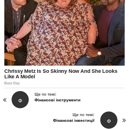
P
Ще по темі:
Ф
Фінансові інструменти
o
s
t
Ще по темі:
Ф
N
Фінансові інвестиції
a