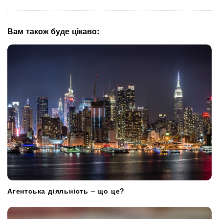
v
i
g
Вам також буде цікаво:
a
t
i
o
n
Агентська діяльність – що це?