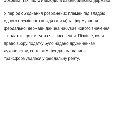
Зокрема, так часто надходила давньоримська держава.
У період об’єднання розрізнених племен під владою
одного племінного вождя (князя) та формування
феодальної держави данина набуває нового значення
– податок, що стягується з населення. Пізніше, коли
право збору податку було надано дружинникам,
духовенству, світським феодалам, данина
трансформувалася у феодальну ренту.