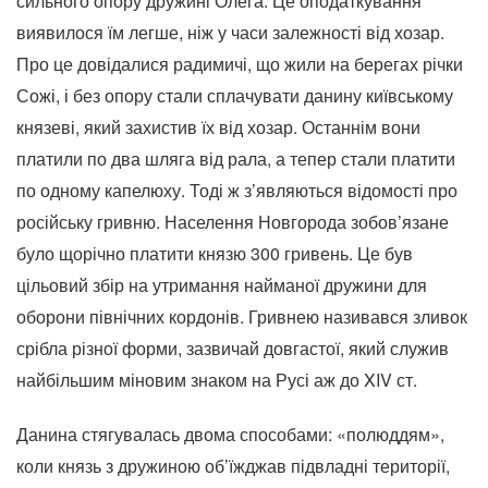
сильного опору дружині Олега. Це оподаткування
виявилося їм легше, ніж у часи залежності від хозар.
Про це довідалися радимичі, що жили на берегах річки
Сожі, і без опору стали сплачувати данину київському
князеві, який захистив їх від хозар. Останнім вони
платили по два шляга від рала, а тепер стали платити
по одному капелюху. Тоді ж з’являються відомості про
російську гривню. Населення Новгорода зобов’язане
було щорічно платити князю 300 гривень. Це був
цільовий збір на утримання найманої дружини для
оборони північних кордонів. Гривнею називався зливок
срібла різної форми, зазвичай довгастої, який служив
найбільшим міновим знаком на Русі аж до XIV ст.
Данина стягувалась двома способами: «полюддям»,
коли князь з дружиною об’їжджав підвладні території,