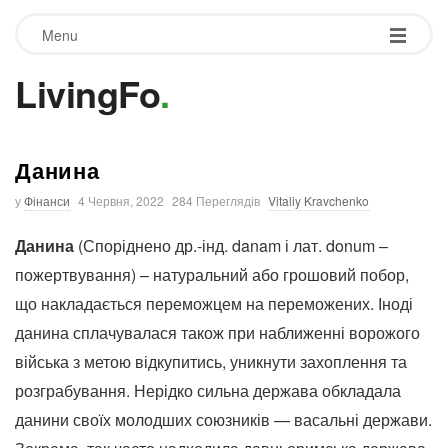
Menu
LivingFo
.
Данина
у
Фінанси
4 Червня, 2022
284 Переглядів
Vitaliy Kravchenko
Данина
(Споріднено др.-інд. danam і лат. donum –
пожертвування) – натуральний або грошовий побор,
що накладається переможцем на переможених. Іноді
данина сплачувалася також при наближенні ворожого
війська з метою відкупитись, уникнути захоплення та
розграбування. Нерідко сильна держава обкладала
данини своїх молодших союзників — васальні держави.