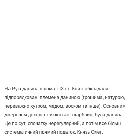
На Русі данина відома з ІХ ст. Князі обкладали
підпорядковані племена даниною (грошима, натурою,
переважно хутром, медом, воском та інше). Основним
джерелом доходів князівської скарбниці була данина.
Це по суті спочатку нерегулярний, а потім все більш
систематичний прямий податок. Князь Олег,