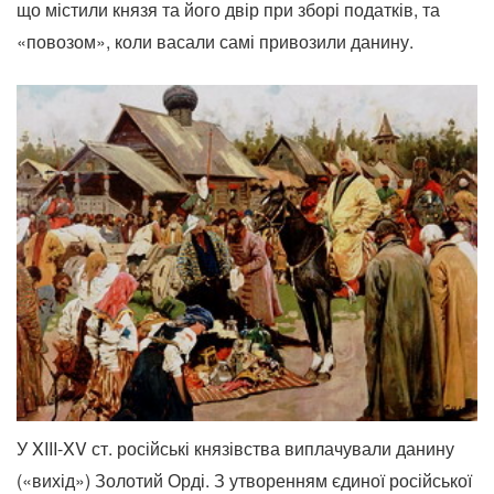
що містили князя та його двір при зборі податків, та
«повозом», коли васали самі привозили данину.
У XIII-XV ст. російські князівства виплачували данину
(«вихід») Золотий Орді. З утворенням єдиної російської