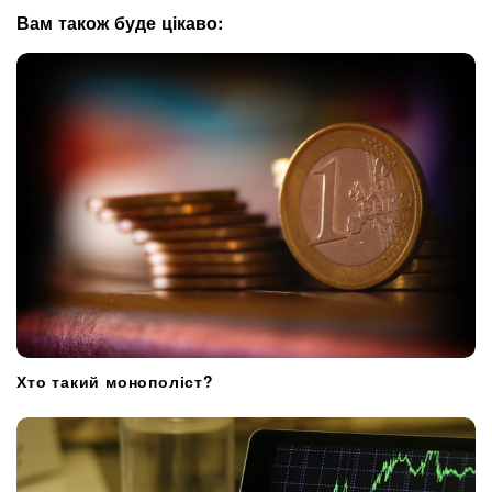
g
Вам також буде цікаво:
a
t
i
o
n
Хто такий монополіст?