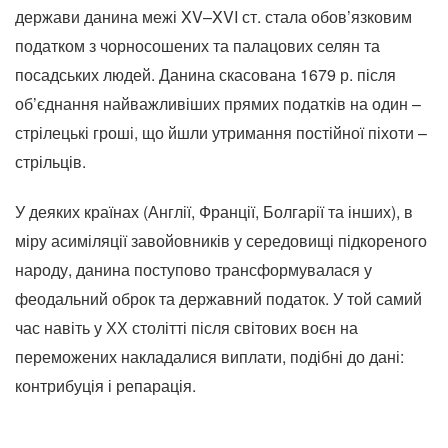
держави данина межі XV–XVI ст. стала обов’язковим
податком з чорносошених та палацових селян та
посадських людей. Данина скасована 1679 р. після
об’єднання найважливіших прямих податків на один –
стрілецькі гроші, що йшли утримання постійної піхоти –
стрільців.
У деяких країнах (Англії, Франції, Болгарії та інших), в
міру асиміляції завойовників у середовищі підкореного
народу, данина поступово трансформувалася у
феодальний оброк та державний податок. У той самий
час навіть у ХХ столітті після світових воєн на
переможених накладалися виплати, подібні до дані:
контрибуція і репарація.