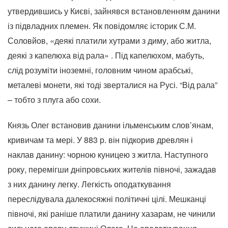
утвердившись у Києві, зайнявся встановленням данини
із підвладних племен. Як повідомляє історик С.М.
Соловйов, «деякі платили хутрами з диму, або житла,
деякі з капелюха від рала» . Під капелюхом, мабуть,
слід розуміти іноземні, головним чином арабські,
металеві монети, які тоді зверталися на Русі. “Від рала”
– тобто з плуга або сохи.
Князь Олег встановив данини ільменським слов’янам,
кривичам та мері. У 883 р. він підкорив древлян і
наклав данину: чорною куницею з житла. Наступного
року, перемігши дніпровських жителів півночі, зажадав
з них данину легку. Легкість оподаткування
переслідувала далекосяжні політичні цілі. Мешканці
півночі, які раніше платили данину хазарам, не чинили