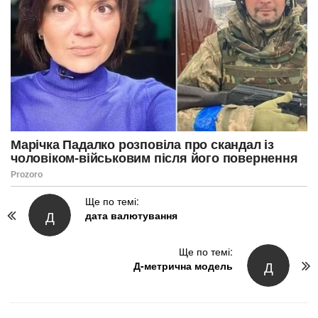
P
Ще по темі:
Д
дата валютування
o
s
t
Ще по темі:
Д
N
Д-метрична модель
a
v
i