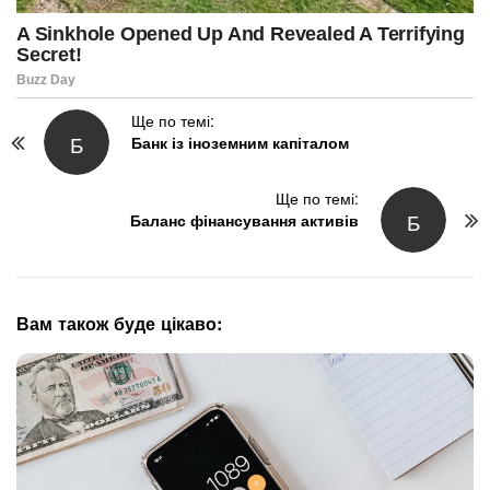
P
Ще по темі:
Б
Банк із іноземним капіталом
o
s
t
Ще по темі:
Б
N
Баланс фінансування активів
a
v
i
g
Вам також буде цікаво:
a
t
i
o
n