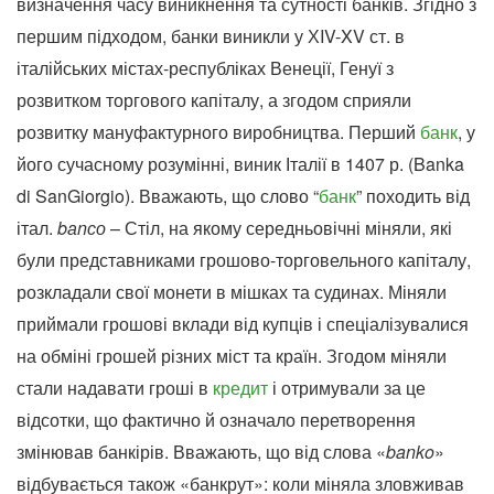
визначення часу виникнення та сутності банків. Згідно з
першим підходом, банки виникли у ХIV-XV ст. в
італійських містах-республіках Венеції, Генуї з
розвитком торгового капіталу, а згодом сприяли
розвитку мануфактурного виробництва. Перший
банк
, у
його сучасному розумінні, виник Італії в 1407 р. (Banka
di SanGiorgio). Вважають, що слово “
банк
” походить від
італ.
bаnсо
– Стіл, на якому середньовічні міняли, які
були представниками грошово-торговельного капіталу,
розкладали свої монети в мішках та судинах. Міняли
приймали грошові вклади від купців і спеціалізувалися
на обміні грошей різних міст та країн. Згодом міняли
стали надавати гроші в
кредит
і отримували за це
відсотки, що фактично й означало перетворення
змінював банкірів. Вважають, що від слова «
banko
»
відбувається також «банкрут»: коли міняла зловживав