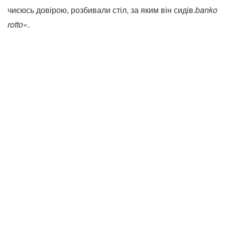
чиєюсь довірою, розбивали стіл, за яким він сидів.
banko
rotto
».