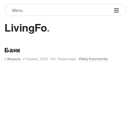
Menu
LivingFo
.
Банк
у
Фінанси
4 Червня, 2022
341 Переглядів
Vitaliy Kravchenko