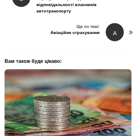
відповідальності власників
s
автотранспорту
t
N
Ще по темі:
a
А
Авіаційне страхування
v
i
g
a
Вам також буде цікаво:
t
i
o
n