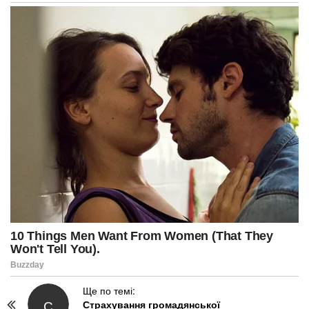
P
Ще по темі:
С
Страхування громадянської
o