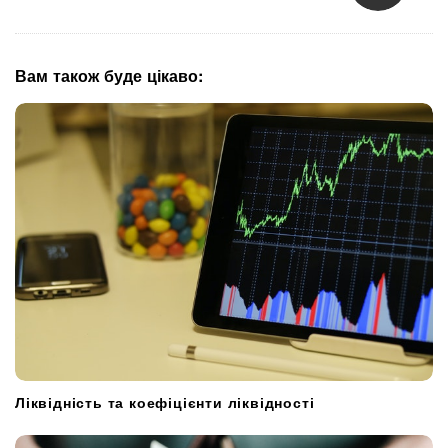
a
v
i
g
Вам також буде цікаво:
a
t
i
o
n
Ліквідність та коефіцієнти ліквідності