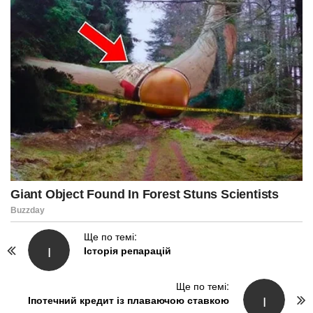
P
Ще по темі:
І
Історія репарацій
o
s
t
Ще по темі:
І
N
Іпотечний кредит із плаваючою ставкою