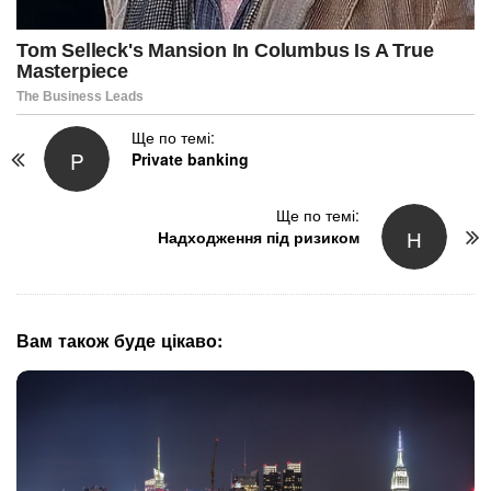
P
Ще по темі:
P
Private banking
o
s
t
Ще по темі:
Н
N
Надходження під ризиком
a
v
i
g
Вам також буде цікаво:
a
t
i
o
n