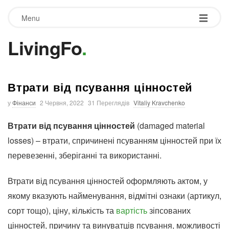
Menu
LivingFo
.
Втрати від псування цінностей
у
Фінанси
2 Червня, 2022
31 Переглядів
Vitaliy Kravchenko
Втрати від псування цінностей
(damaged material
losses) – втрати, спричинені псуванням цінностей при їх
перевезенні, зберіганні та використанні.
Втрати від псування цінностей оформляють актом, у
якому вказують найменування, відмітні ознаки (артикул,
сорт тощо), ціну, кількість та
вартість
зіпсованих
цінностей, причину та винуватців псування, можливості