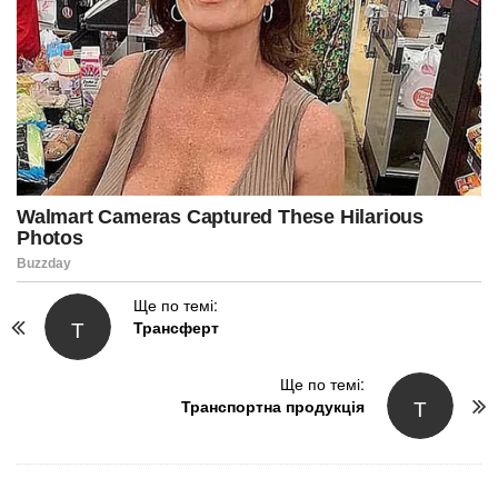
P
Ще по темі:
Т
Трансферт
o
s
t
Ще по темі:
Т
N
Транспортна продукція
a
v
i