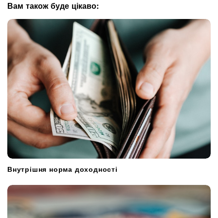
g
Вам також буде цікаво:
a
t
i
o
n
Внутрішня норма доходності