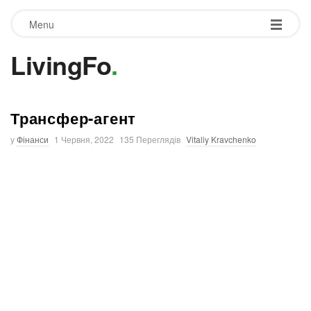
Menu
LivingFo
.
Трансфер-агент
у
Фінанси
1 Червня, 2022
135 Переглядів
Vitaliy Kravchenko