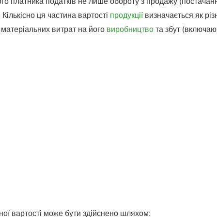
о платника податків не лише обороту з продажу (постачанн
 Кількісно ця частина вартості
продукції
визначається як різ
 матеріальних витрат на його
виробництво
та збут (включаю
ої вартості може бути здійснено шляхом: