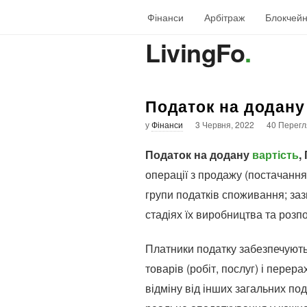
Фінанси
Арбітраж
Блокчей
LivingFo
.
Податок на додану 
у
Фінанси
3 Червня, 2022
40 Перегл
Податок на додану
вартість
,
операції з продажу (постачання
групи податків споживання; заз
стадіях їх виробництва та розпо
Платники податку забезпечують
товарів (робіт, послуг) і пере
відміну від інших загальних по