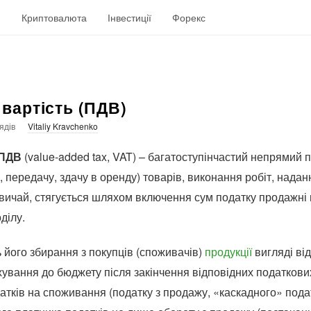
н
Криптовалюта
Інвестиції
Форекс
вартість (ПДВ)
ядів
Vitaliy Kravchenko
 ПДВ
(value-added tax, VAT) – багатоступінчастий непрямий 
, передачу, здачу в оренду) товарів, виконання робіт, нада
вичай, стягується шляхом включення сум податку продажні ц
ділу.
 його збирання з покупців (споживачів)
продукції
вигляді від
рахування до бюджету після закінчення відповідних податкови
датків на споживання (податку з продажу, «каскадного» под