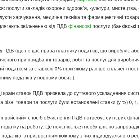
: послуги закладів охорони здоров’я, культури, мистецтва, 
укти харчування, медична техніка та фармацевтичні товари,
ідлягають звільненню від ПДВ
фінансові
послуги (банківські 
д ПДВ (що не дає права платнику податків, що виробляє або
ченого при придбанні товарів, робіт та послуг для виробни
ій податком за ставкою 0% (при якому раніше сплачені по
ику податків у повному обсязі).
і країн ставок ПДВ призвела до суттєвого ускладнення сист
 на різні товари та послуги були встановлені ставки (у %) 0, 1,
 «інвойсний» спосіб обчислення ПДВ потребує суттєвих фіна
 податку на роботу. Це пояснюється необхідністю запрова
в податків із присвоєнням кожному з них індивідуального ре