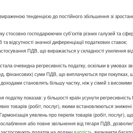
 вираженою тенденцією до постійного збільшення зі зростан
ку стосовно господарюючих суб’єктів різних галузей та сфер
В та відсутності значної диференціації податкових ставок;
астосування ПДВ, що виражається у складності ухилення від
стала очевидна регресивність податку, оскільки в умовах з
д, фінансових) суми ПДВ, що виплачуються при покупках, щ
доходами становлять більшу частку, ніж у сімей з високими
ня податку показав: у більшості країн усунути регресивніс
вих товарів (робіт, послуг), якими встановлюються знижені 
армонізація уявлень про перелік товарів (робіт, послуг), що
послаблення або повне звільнення від тягаря ПДВ, дозволила
о застосовують податок на додану
вартість
, визначити багато