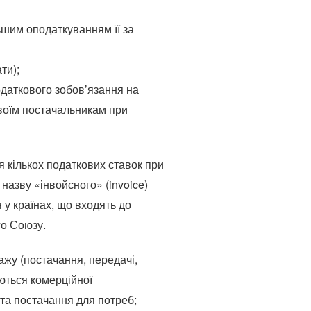
ьшим оподаткуванням її за
ти);
даткового зобов’язання на
своїм постачальникам при
 кількох податкових ставок при
назву «інвойсного» (invoice)
у країнах, що входять до
го Союзу.
жу (постачання, передачі,
аються комерційної
та постачання для потреб;