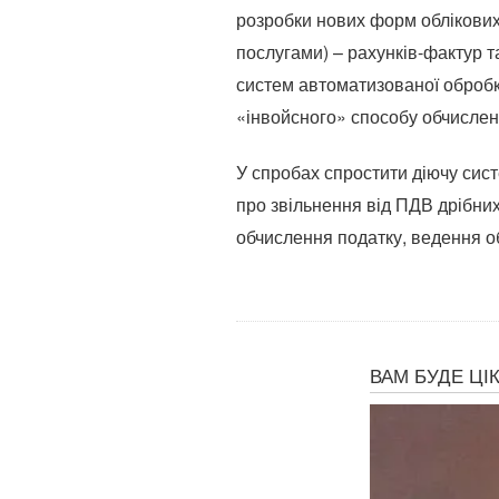
розробки нових форм облікових
послугами) – рахунків-фактур т
систем автоматизованої обробк
«інвойсного» способу обчислен
У спробах спростити діючу сис
про звільнення від ПДВ дрібни
обчислення податку, ведення об