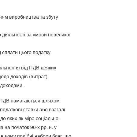
ням виробництва та збуту
 діяльності за умови невеликої
 сплати цього податку.
вільнення від ПДВ деяких
одо доходів (витрат)
 доходами .
ть ПДВ намагаються шляхом
податкові ставки або взагалі
до яких як міра соціально-
 на початок 90-х рр. н. у
 в чому подібні набори благ, що