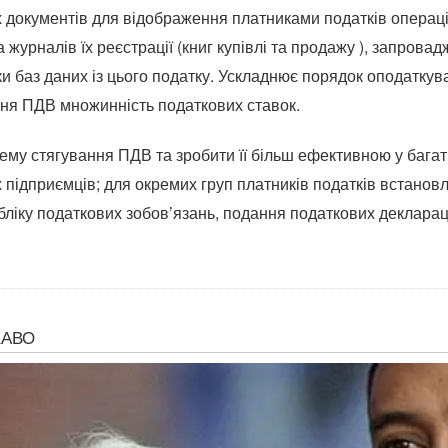
 документів для відображення платниками податків операці
а журналів їх реєстрації (книг купівлі та продажу ), запро
и баз даних із цього податку. Ускладнює порядок оподаткув
ня ПДВ множинність податкових ставок.
тему стягування ПДВ та зробити її більш ефективною у бага
х підприємців; для окремих груп платників податків встано
ліку податкових зобов’язань, подання податкових деклараці