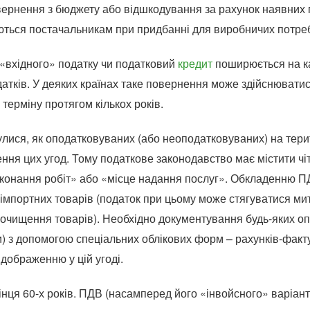
овернення з бюджету або відшкодування за рахунок наявних
ься постачальникам при придбанні для виробничих потреб т
«вхідного» податку чи податковий
кредит
поширюється на ка
датків. У деяких країнах таке повернення може здійснювати
ерміну протягом кількох років.
улися, як оподатковуваних (або неоподатковуваних) на терит
ення цих угод. Тому податкове законодавство має містити ч
иконання робіт» або «місце надання послуг». Обкладенню П
 імпортних товарів (податок при цьому може стягуватися м
очищення товарів). Необхідно документування будь-яких оп
) з допомогою спеціальних облікових форм – рахунків-факт
ідображенню у цій угоді.
ця 60-х років. ПДВ (насамперед його «інвойсного» варіан