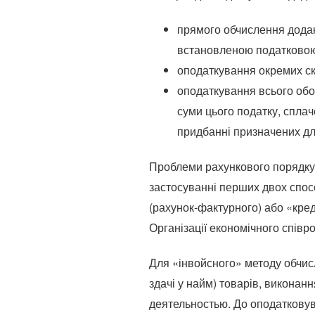
прямого обчислення додано
встановленою податковою
оподаткування окремих скл
оподаткування всього обо
суми цього податку, сплач
придбанні призначених дл
Проблеми рахункового порядку 
застосуванні перших двох спос
(рахунок-фактурного) або «кре
Організації економічного співро
Для «інвойсного» методу обчис
здачі у найм) товарів, виконан
деятельностью. До оподатковув