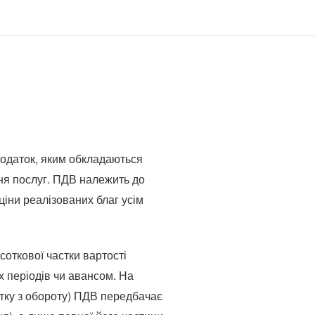
податок, яким обкладаються
ння послуг. ПДВ належить до
іни реалізованих благ усім
соткової частки вартості
х періодів чи авансом. На
атку з обороту) ПДВ передбачає