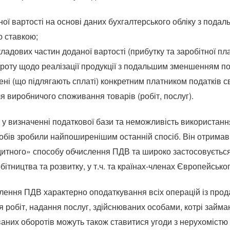
ї вартості на основі даних бухгалтерського обліку з подал
 ставкою;
адових частин доданої вартості (прибутку та заробітної пла
роту щодо реалізації продукції з подальшим зменшенням по
ені (що підлягають сплаті) конкретним платником податків 
я виробничого споживання товарів (робіт, послуг).
у визначенні податкової бази та неможливість використання
обів зробили найпоширенішим останній спосіб. Він отримав 
дитного» способу обчислення ПДВ та широко застосовується 
бітництва та розвитку, у т.ч. та країнах-членах Європейсько
лення ПДВ характерно оподаткування всіх операцій із прода
ня робіт, надання послуг, здійснюваних особами, котрі займ
аних оборотів можуть також ставитися угоди з нерухомістю 