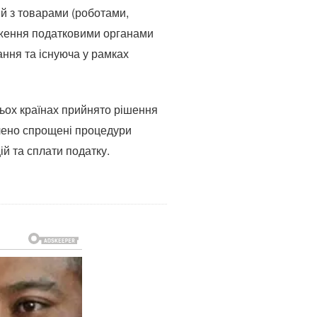
й з товарами (роботами,
вадження податковими органами
ання та існуюча у рамках
тьох країнах прийнято рішення
влено спрощені процедури
й та сплати податку.