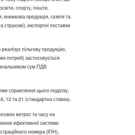
освіти, спорту, пошти,
 книжкова продукція, газети та
та страхові), експортні поставки
 реалізує пільгову продукцію,
чих потреб) застосовується
стачальником сум ПДВ
еми справляння цього податку.
 6, 12 та 21 (стандартна ставка).
нсових витрат та часу на
дження ефективної системи
єстраційного номера (ІПН),