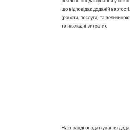
реальне оподаткування у кожног
що відповідає доданій вартості.
(роботи, послуги) та величиною
та накладні витрати).
Насправді оподаткування додан