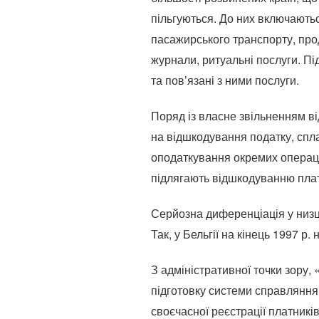
пільгуються. До них включаються
пасажирського транспорту, прод
журнали, ритуальні послуги. П
та пов’язані з ними послуги.
Поряд із власне звільненням ві
на відшкодування податку, спла
оподаткування окремих операц
підлягають відшкодуванню платн
Серйозна диференціація у низц
Так, у Бельгії на кінець 1997 р.
З адміністративної точки зору,
підготовку системи справляння
своєчасної реєстрації платникі