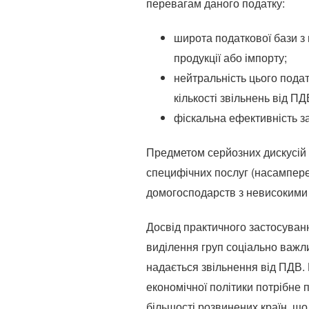
перевагам даного податку:
широта податкової бази з
продукції або імпорту;
нейтральність цього подат
кількості звільнень від ПД
фіскальна ефективність з
Предметом серйозних дискусій 
специфічних послуг (насампере
домогосподарств з невисокими 
Досвід практичного застосуван
виділення груп соціально важли
надається звільнення від ПДВ. Г
економічної політики потрібне 
більшості розвинених країн, щ