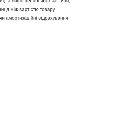
я), а лише певної його частини,
ниця між вартістю товару
чи амортизаційні відрахування