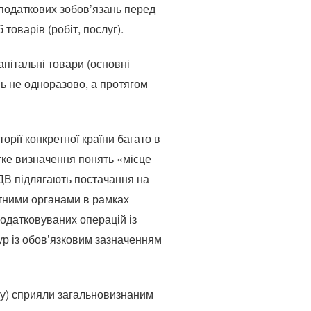
 податкових зобов’язань перед
оварів (робіт, послуг).
пітальні товари (основні
сь не одноразово, а протягом
орії конкретної країни багато в
ітке визначення понять «місце
ДВ підлягають постачання на
итними органами в рамках
одатковуваних операцій із
ур із обов’язковим зазначенням
ту) сприяли загальновизнаним