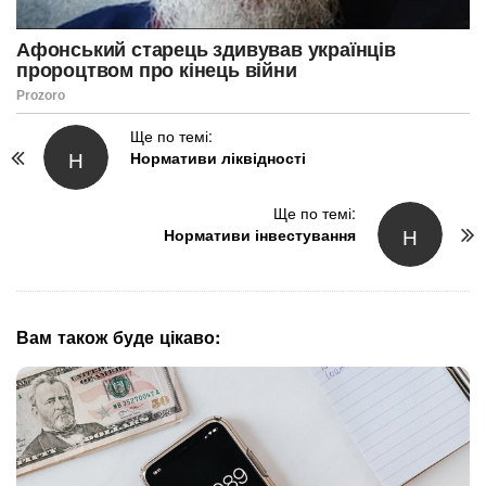
P
Ще по темі:
Н
Нормативи ліквідності
o
s
t
Ще по темі:
Н
N
Нормативи інвестування
a
v
i
g
Вам також буде цікаво:
a
t
i
o
n