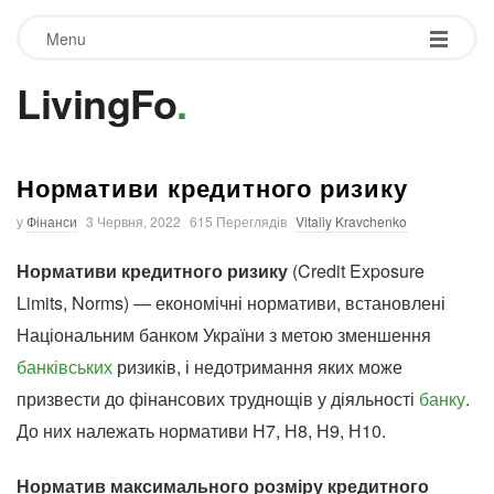
Menu
LivingFo
.
Нормативи кредитного ризику
у
Фінанси
3 Червня, 2022
615 Переглядів
Vitaliy Kravchenko
Нормативи кредитного ризику
(Credit Exposure
Limits, Norms) — економічні нормативи, встановлені
Національним банком України з метою зменшення
банківських
ризиків, і недотримання яких може
призвести до фінансових труднощів у діяльності
банку
.
До них належать нормативи Н7, Н8, Н9, Н10.
Норматив максимального розміру кредитного