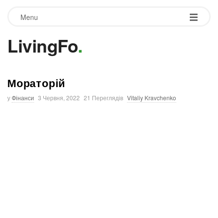
Menu
LivingFo
.
Мораторій
у
Фінанси
3 Червня, 2022
21 Переглядів
Vitaliy Kravchenko