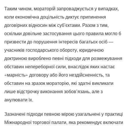
Таким чином, мораторій запроваджується у випадках,
коли економічна доцільність диктує припинення
договірних відносин між суб’єктами. Разом з тим,
оскільки довільне застосування цього правила могло б
призвести до порушення інтересів багатьох осіб —
учасників господарського обороту, юридичною
доктриною вироблено певні підходи для розмежування
обставин непереборної сили, внаслідок яких настає
«марність» договору або його нездійсненність, та
обставин на зразок мораторію, які здатні викликати
лише відстрочку виконання зобов’язань, але з
анулювати їх.
Зазначені підходи певною мірою узагальнені у практиці
Міжнародної торгової палати, яка рекомендує включати