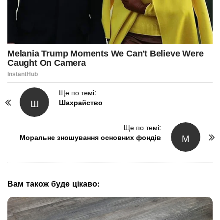
P
Ще по темі:
Ш
Шахрайство
o
s
t
Ще по темі:
М
N
Моральне зношування основних фондів
a
v
i
g
Вам також буде цікаво:
a
t
i