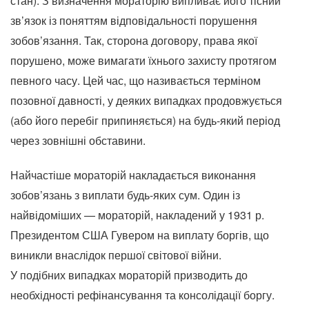
стан). З визначення мораторію випливає його тісний
зв’язок із поняттям відповідальності порушення
зобов’язання. Так, сторона договору, права якої
порушено, може вимагати їхнього захисту протягом
певного часу. Цей час, що називається терміном
позовної давності, у деяких випадках продовжується
(або його перебіг припиняється) на будь-який період
через зовнішні обставини.
Найчастіше мораторій накладається виконання
зобов’язань з виплати будь-яких сум. Один із
найвідоміших — мораторій, накладений у 1931 р.
Президентом США Гувером на виплату боргів, що
виникли внаслідок першої світової війни.
У подібних випадках мораторій призводить до
необхідності рефінансування та консолідації боргу.