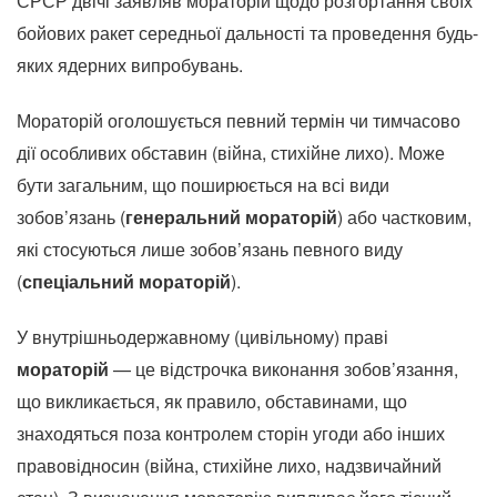
СРСР двічі заявляв мораторій щодо розгортання своїх
бойових ракет середньої дальності та проведення будь-
яких ядерних випробувань.
Мораторій оголошується певний термін чи тимчасово
дії особливих обставин (війна, стихійне лихо). Може
бути загальним, що поширюється на всі види
зобов’язань (
генеральний мораторій
) або частковим,
які стосуються лише зобов’язань певного виду
(
спеціальний мораторій
).
У внутрішньодержавному (цивільному) праві
мораторій
— це відстрочка виконання зобов’язання,
що викликається, як правило, обставинами, що
знаходяться поза контролем сторін угоди або інших
правовідносин (війна, стихійне лихо, надзвичайний