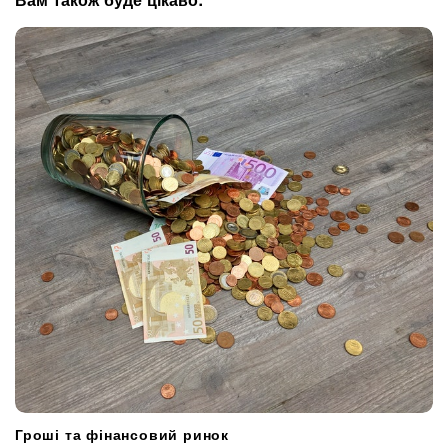
a
t
i
o
n
Гроші та фінансовий ринок