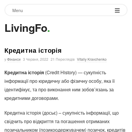
Menu
LivingFo
.
Кредитна історія
у
Фінанси
3 Червня, 2022
21 Переглядів
Vitaliy Kravchenko
Кредитна історія
(Credit History) — сукупність
інформації про юридичну або фізичну особу, яка її
ідентифікує, та про виконання ним зобов’язань за
кредитними договорами.
Кредитна історія (досьє) – сукупність інформації, що
свідчить про відкриття та погашення отриманих
позичальником (позикоодержувачем) позичок, кредитів