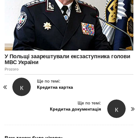
P
Ще по темі:
К
Кредитна картка
o
s
t
Ще по темі:
К
N
Кредитна документація
a
v
i
g
Вам також буде цікаво: