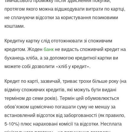
тимчасового проміжку після здійснення покупки,
протягом якого можна відшкодувати витрати по картці,
не сплачуючи відсотки за користування позиковими
коштами.
Кредитну картку слід ототожнювати зі споживчим
кредитом. Жоден
банк
не видасть споживчий кредит на
буханець хліба, а за допомогою кредитної картки ви
можете собі дозволити «хліб у кредит».
Кредит по карті, зазвичай, триває трохи більше року (на
відміну споживчих кредитів, які можуть бути видані
терміном до семи років). Термін цей обумовлюється
обов’язком щомісячно погашати суму не меншу за
встановлений відсоток від заборгованості (як правило,
5-10%) плюс нараховані комісії та відсотки. Несплата