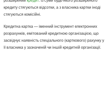
розширений
кредит
. Із суми будь-якого розширеного
кредиту стягуються відсотки, а з власника картки іноді
стягуються комісійні.
Кредитна картка — іменний інструмент електронних
розрахунків, емітований кредитною організацією, що
засвідчує наявність спеціального (карткового) рахунку у
її власника у зазначеній чи іншій кредитній організації.