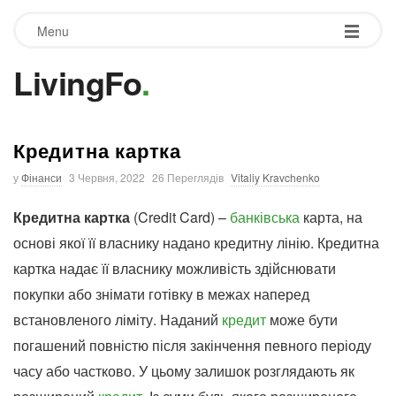
Menu
LivingFo
.
Кредитна картка
у
Фінанси
3 Червня, 2022
26 Переглядів
Vitaliy Kravchenko
Кредитна картка
(Credit Card) –
банківська
карта, на
основі якої її власнику надано кредитну лінію. Кредитна
картка надає її власнику можливість здійснювати
покупки або знімати готівку в межах наперед
встановленого ліміту. Наданий
кредит
може бути
погашений повністю після закінчення певного періоду
часу або частково. У цьому залишок розглядають як