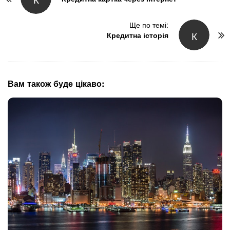
o
s
t
Ще по темі:
К
N
Кредитна історія
a
v
i
g
Вам також буде цікаво:
a
t
i
o
n