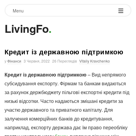
Menu
LivingFo
.
Кредит із державною підтримкою
у
Фінанси
3 Червня, 2022
26 Переглядів
Vitaliy Kravchenko
Кредит із державною підтримкою
– Вид непрямого
субсидування експорту. Фірмам та банкам видаються
за рахунок держбюджету пільгові експортні кредити під
низькі відсотки. Часто надаються змішані кредити за
участю державного та приватного капіталу. Для
залучення комерційних банків до кредитування,
наприклад, експорту держава дає їм право переобліку