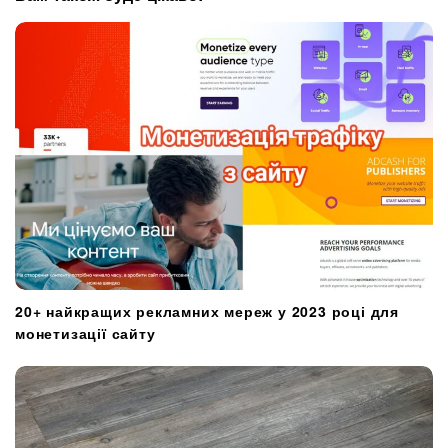
a
t
i
o
n
20+ найкращих рекламних мереж у 2023 році для
монетизації сайту