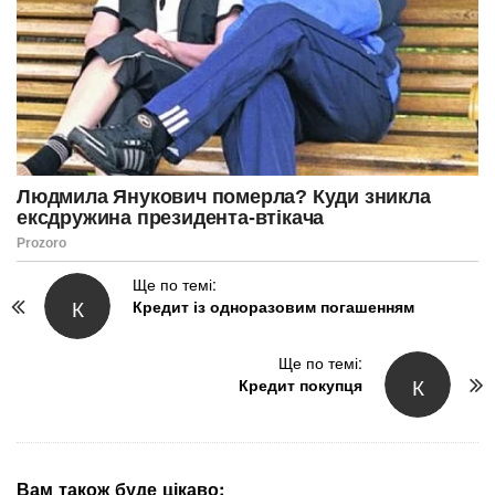
P
Ще по темі:
К
Кредит із одноразовим погашенням
o
s
t
Ще по темі:
К
N
Кредит покупця
a
v
i
g
Вам також буде цікаво: