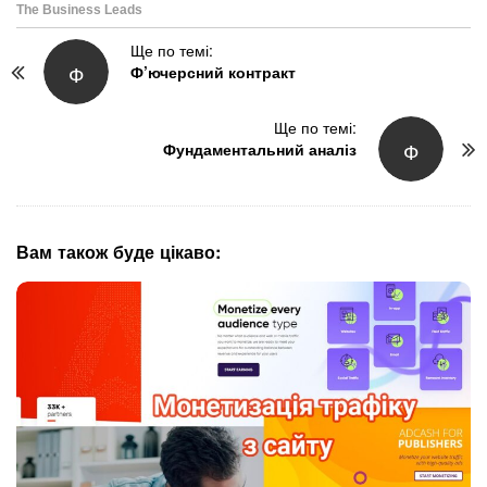
P
Ще по темі:
Ф
Ф’ючерсний контракт
o
s
t
Ще по темі:
Ф
N
Фундаментальний аналіз
a
v
i
g
Вам також буде цікаво:
a
t
i
o
n