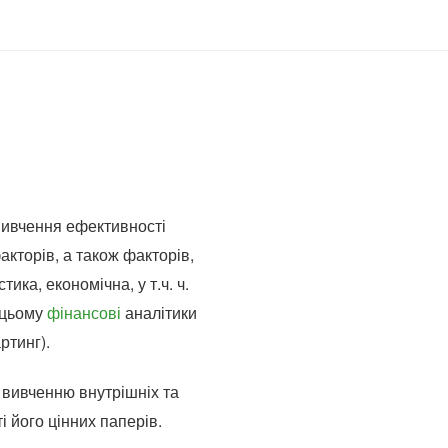
 вивчення ефективності
акторів, а також факторів,
ка, економічна, у т.ч. ч.
 цьому
фінансові
аналітики
ртинг).
 вивченню внутрішніх та
і його цінних паперів.