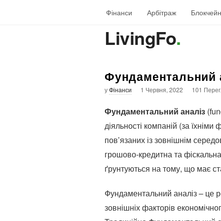
Фінанси
Арбітраж
Блокчей
LivingFo
.
Фундаментальний 
у
Фінанси
1 Червня, 2022
101 Перег
Фундаментальний аналіз
(fun
діяльності компаній (за їхніми
пов’язаних із зовнішнім середов
грошово-кредитна та фіскальна
ґрунтуються на тому, що має ста
Фундаментальний аналіз – це ро
зовнішніх факторів економічног