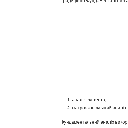
Традиційно Фундаментальний ан
аналіз емітента;
макроекономічний аналіз
Фундаментальний аналіз викорис