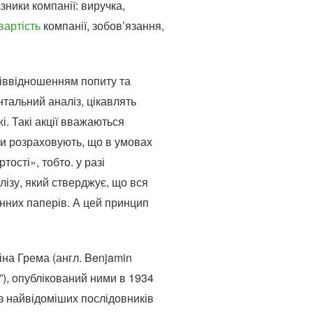
зники компанії: виручка,
вартість
компанії, зобов’язання,
співвідношенням попиту та
нтальний аналіз, цікавлять
і. Такі акції вважаються
ори розраховують, що в умовах
ості», тобто. у разі
ізу, який стверджує, що вся
інних паперів. А цей принцип
на Грема (англ. Benjamin
s”), опублікований ними в 1934
з найвідоміших послідовників