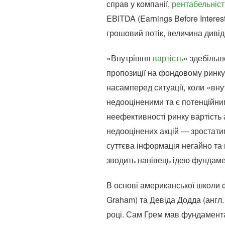
справ у компанії,
рентабельніст
EBITDA (Earnings Before Interes
грошовий потік, величина дивід
«Внутрішня
вартість
» здебільш
пропозиції на фондовому ринку.
насамперед ситуації, коли «внут
недооціненими та є потенційним
неефективності ринку вартість 
недооцінених акцій — зростатим
суттєва інформація негайно та 
зводить нанівець ідею фундаме
В основі американської школи 
Graham) та Девіда Додда (англ. 
році. Сам Грем мав фундаментал