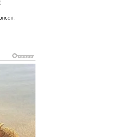
).
вності.