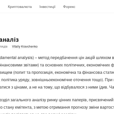
н
Криптовалюта
Інвестиції
Форекс
аналіз
лядів
Vitaliy Kravchenko
damental analysis) – метод передбачення цін акцій шляхом
 фінансовими звітами) та основних політичних, економічних ф
ищем (попит та пропозиція, економічна та фінансова статисти
 політика уряду, зовнішньоекономічне оточення тощо). При
тися з цінами, а не на тому, що відбувалося з ними (див. Ча
зділ загального аналізу ринку цінних паперів, присвячений
о стану емітента, з метою отримання прогнозу зміни вартост