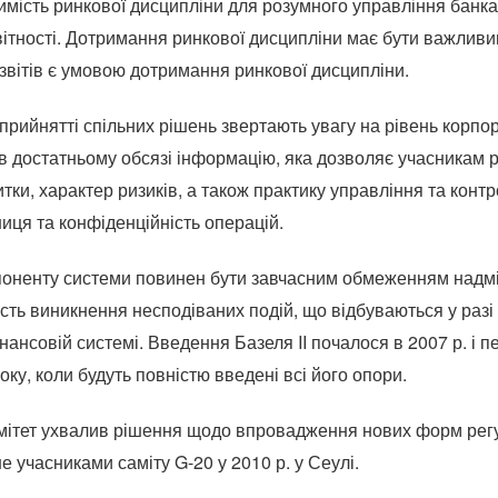
чимість ринкової дисципліни для розумного управління бан
звітності. Дотримання ринкової дисципліни має бути важлив
 звітів є умовою дотримання ринкової дисципліни.
 прийнятті спільних рішень звертають увагу на рівень корпо
 в достатньому обсязі інформацію, яка дозволяє учасникам
итки, характер ризиків, а також практику управління та кон
иця та конфіденційність операцій.
мпоненту системи повинен бути завчасним обмеженням надмі
ь виникнення несподіваних подій, що відбуваються у разі в
інансовій системі. Введення Базеля II почалося в 2007 р. і 
оку, коли будуть повністю введені всі його опори.
комітет ухвалив рішення щодо впровадження нових форм рег
не учасниками саміту G-20 у 2010 р. у Сеулі.