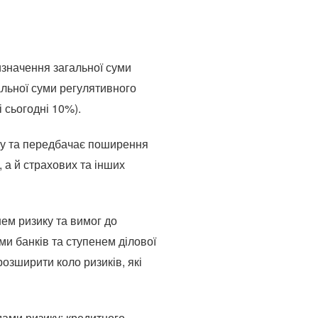
изначення загальної суми
альної суми регулятивного
ні сьогодні 10%).
нку та передбачає поширення
, а й страхових та інших
нем ризику та вимог до
ми банків та ступенем ділової
озширити коло ризиків, які
дами ризику: кредитного,