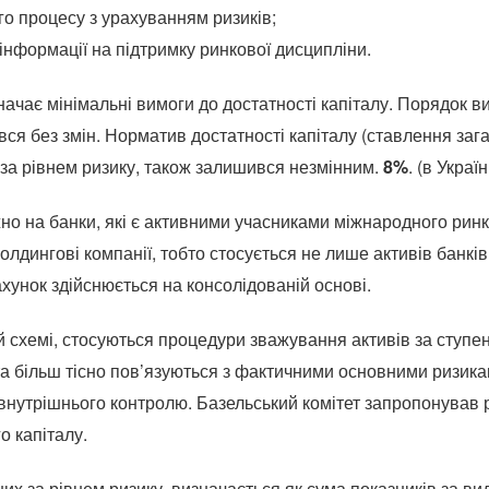
о процесу з урахуванням ризиків;
інформації на підтримку ринкової дисципліни.
ачає мінімальні вимоги до достатності капіталу. Порядок в
ся без змін. Норматив достатності капіталу (ставлення заг
 за рівнем ризику, також залишився незмінним.
8%
. (в Украї
жно на банки, які є активними учасниками міжнародного ри
холдингові компанії, тобто стосується не лише активів банків
ахунок здійснюється на консолідованій основі.
ій схемі, стосуються процедури зважування активів за ступе
та більш тісно пов’язуються з фактичними основними ризика
нутрішнього контролю. Базельський комітет запропонував р
о капіталу.
их за рівнем ризику, визначається як сума показників за ви