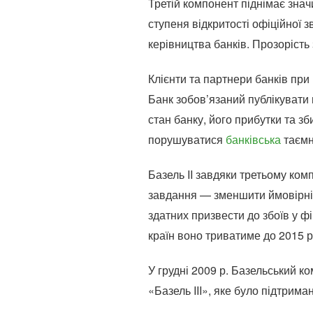
Третій компонент піднімає зна
ступеня відкритості офіційної 
керівництва банків. Прозорість
Клієнти та партнери банків при
Банк зобов’язаний публікувати
стан банку, його прибутки та зб
порушуватися
банківська
таємн
Базель II завдяки третьому ко
завдання — зменшити ймовірніст
здатних призвести до збоїв у ф
країн воно триватиме до 2015 р
У грудні 2009 р. Базельський 
«Базель III», яке було підтрима