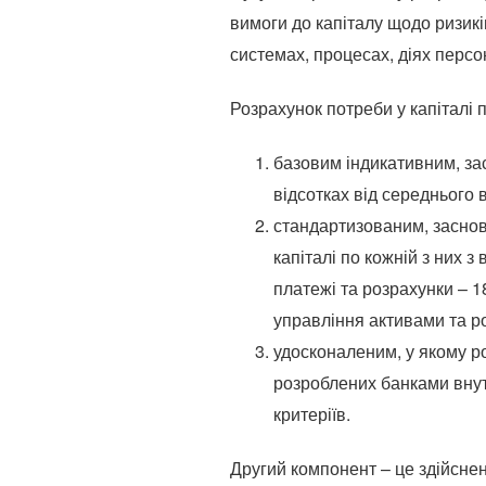
вимоги до капіталу щодо ризикі
системах, процесах, діях персо
Розрахунок потреби у капіталі 
базовим індикативним, зас
відсотках від середнього 
стандартизованим, заснова
капіталі по кожній з них з
платежі та розрахунки – 1
управління активами та ро
удосконаленим, у якому ро
розроблених банками внутр
критеріїв.
Другий компонент – це здійсне