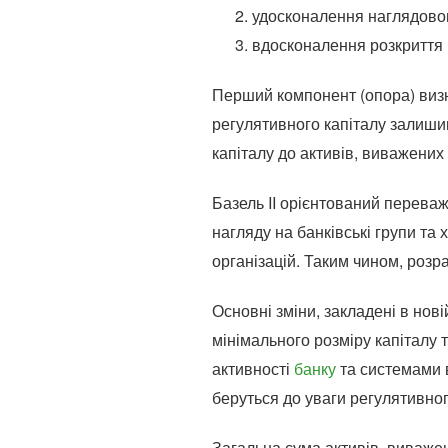
удосконалення наглядовог
вдосконалення розкриття 
Перший компонент (опора) визн
регулятивного капіталу залишив
капіталу до активів, виважених
Базель II орієнтований перева
нагляду на банківські групи та 
організацій. Таким чином, розр
Основні зміни, закладені в нов
мінімального розміру капіталу 
активності
банку
та системами в
беруться до уваги регулятивног
Загальна сума активів, виважен