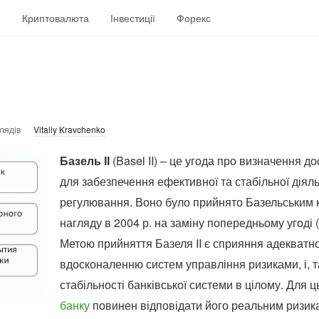
н
Криптовалюта
Інвестиції
Форекс
лядів
Vitaliy Kravchenko
Базель ІІ
(Basel II) – це угода про визначення до
для забезпечення ефективної та стабільної діял
регулювання. Воно було прийнято Базельським к
нагляду в 2004 р. на заміну попередньому угоді (
Метою прийняття Базеля II є сприяння адекватної 
вдосконаленню систем управління ризиками, і, 
стабільності банківської системи в цілому. Для 
банку
повинен відповідати його реальним ризика