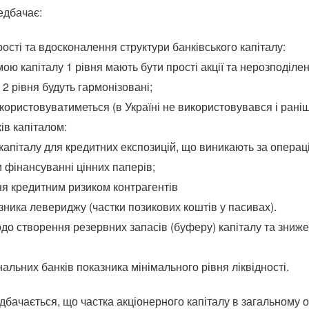
редбачає:
ості та вдосконалення структури банківського капіталу:
 капіталу 1 рівня мають бути прості акції та нерозподілен
 2 рівня будуть гармонізовані;
икористовуватиметься (в Україні не використовувався і раніш
ів капіталом:
капіталу для кредитних експозицій, що виникають за операц
 фінансуванні цінних паперів;
я кредитним ризиком контрагентів
зника левериджу (частки позикових коштів у пасивах).
о створення резервних запасів (буферу) капіталу та знижен
льних банків показника мінімального рівня ліквідності.
едбачається, що частка акціонерного капіталу в загальному 