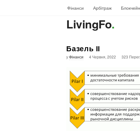
Фінанси
Арбітраж
Блокчей
LivingFo
.
Базель ІІ
у
Фінанси
4 Червня, 2022
323 Перег