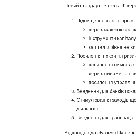
Новий стандарт “Базель III” пе
Підвищення якості, прозор
переважаючою формою
інструменти капіталу
капітал 3 рівня не в
Посилення покриття ризик
посилення вимог до 
деривативами та при
посилення управлінн
Введення для банків пока
Стимулювання заходів щод
діяльності.
Введення для транснаціона
Відповідно до «Базеля III» пер