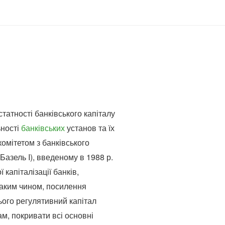
статності банківського капіталу
ьності
банківських
установ та їх
омітетом з банківського
Базель I), введеному в 1988 р.
капіталізації банків,
таким чином, посилення
цього регулятивний капітал
м, покривати всі основні