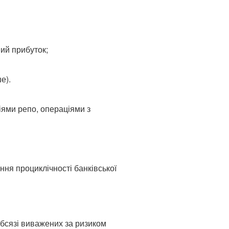
ий прибуток;
е).
іями репо, операціями з
ня проциклічності банківської
обсязі виважених за ризиком