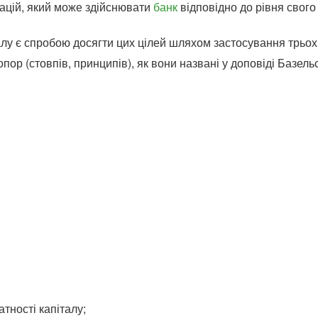
рацій, який може здійснювати
банк
відповідно до рівня свого 
алу є спробою досягти цих цілей шляхом застосування трь
ор (стовпів, принципів), як вони названі у доповіді Базельс
атності капіталу;