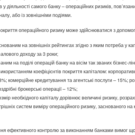
в у діяльності самого банку – операційних ризиків, пов’язан
налу, або із зовнішніми подіями.
покриття операційного ризику може здійснюватися з допомого
нованим на зовнішніх рейтингах згідно з яким потреба у кап
валового доходу за 3 роки;
ним на поділі операцій банку на вісім так званих бізнес-лі
 використанням коефіцієнтів покриття капіталом: корпоративн
8%; комерційне кредитування та агентські послуги – 15%; ро
здрібні брокерські операції – 12%;
змір необхідного капіталу дорівнює величині ризику, розра
ішніх систем виміру операційного ризику, заснованого на ком
ння ефективного контролю за виконанням банками вимог щод