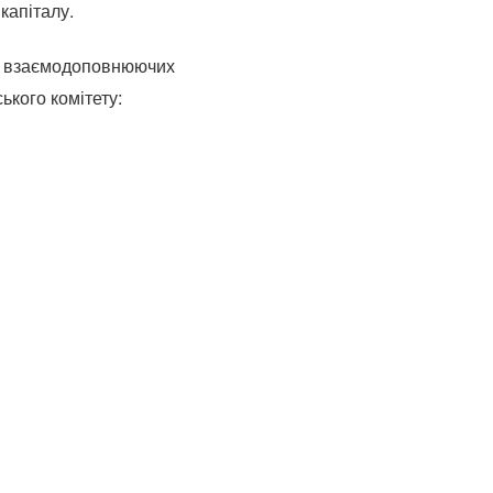
капіталу.
ох взаємодоповнюючих
ького комітету: