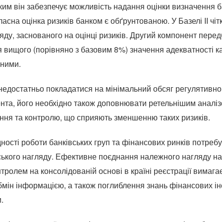
яким він забезпечує можливість надання оцінки визначення 
асна оцінка ризиків банком є ​​обґрунтованою. У Базелі II чі
яду, заснованого на оцінці ризиків. Другий компонент пере
 вищого (порівняно з базовим 8%) значення адекватності ка
 ними.
недостатньо покладатися на мінімальний обсяг регулятивно
нта, його необхідно також доповнювати ретельнішим аналізо
іння та контролю, що сприяють зменшенню таких ризиків.
ності роботи банківських груп та фінансових ринків потре
ського нагляду. Ефективне поєднання належного нагляду на 
тролем на консолідованій основі в країні реєстрації вимага
бмін інформацією, а також поглиблення знань фінансових ін
.