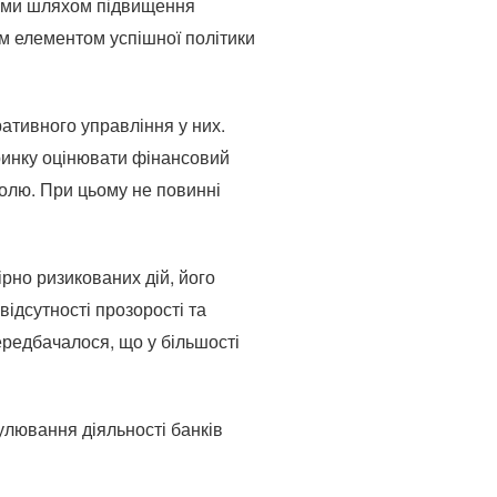
ками шляхом підвищення
им елементом успішної політики
ративного управління у них.
 ринку оцінювати фінансовий
тролю. При цьому не повинні
рно ризикованих дій, його
ідсутності прозорості та
передбачалося, що у більшості
улювання діяльності банків