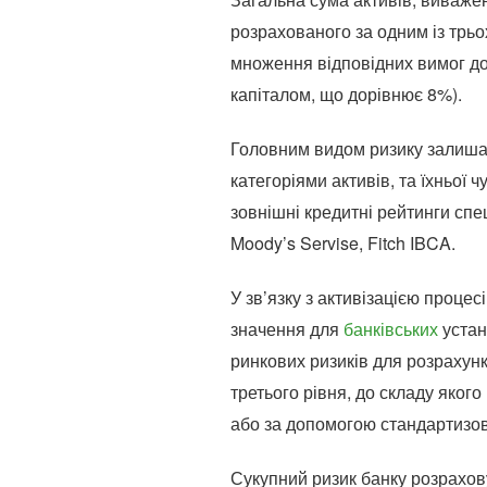
розрахованого за одним із трьо
множення відповідних вимог до
капіталом, що дорівнює 8%).
Головним видом ризику залиш
категоріями активів, та їхньої 
зовнішні кредитні рейтинги спе
Moody’s Servise, Fitch IBCA.
У зв’язку з активізацією проце
значення для
банківських
устан
ринкових ризиків для розрахунк
третього рівня, до складу яког
або за допомогою стандартизов
Сукупний ризик банку розрахову