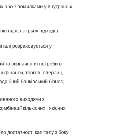
их або з помилками у внутрішніх
ю однієї з трьох підходів:
італі розраховується у
ній та визначення потреби в
і фінанси, торгові операції,
здрібний банківський бізнес,
хованого виходячи з
бінації кількісних і якісних
о достатності капіталу з боку