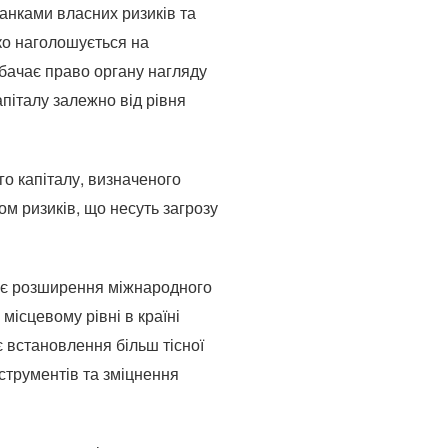
банками власних ризиків та
тко наголошується на
дбачає право органу нагляду
піталу залежно від рівня
го капіталу, визначеного
м ризиків, що несуть загрозу
бує розширення міжнародного
місцевому рівні в країні
є встановлення більш тісної
струментів та зміцнення