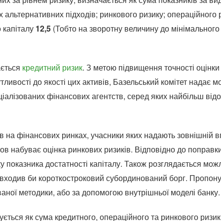
х альтернативних підходів; ринкового ризику; операційного
 капіталу
12,5
(Тобто на зворотну величину до мінімального
ається
кредитний ризик
. З метою підвищення точності оцінки 
чутливості до якості цих активів, Базельський комітет надає
ціалізованих фінансових агентств, серед яких найбільш відо
сів на фінансових ринках, учасники яких надають зовнішній в
ов набуває оцінка ринкових ризиків. Відповідно до поправки
у показника достатності капіталу. Також розглядається мо
о входив би короткостроковий субординований борг. Пропон
аної методики, або за допомогою внутрішньої моделі банку.
ється як сума кредитного, операційного та ринкового ризиків