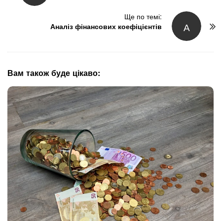
s
t
Ще по темі:
А
N
Аналіз фінансових коефіцієнтів
a
v
i
g
Вам також буде цікаво:
a
t
i
o
n