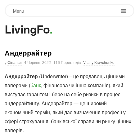
Menu
LivingFo
.
Андеррайтер
у
Фінанси
4 Червня, 2022
116 Переглядів
Vitaliy Kravchenko
Андеррайтер
(Underwriter) – це продавець цінними
паперами (
банк
, фінансова чи інша компанія), який
виступає гарантом і бере на себе ризики в процесі
андеррайтингу. Андеррайтер — це широкий
економічний термін, який дає визначення професії у
сфері страхування, банківської справи чи ринку цінних
паперів.