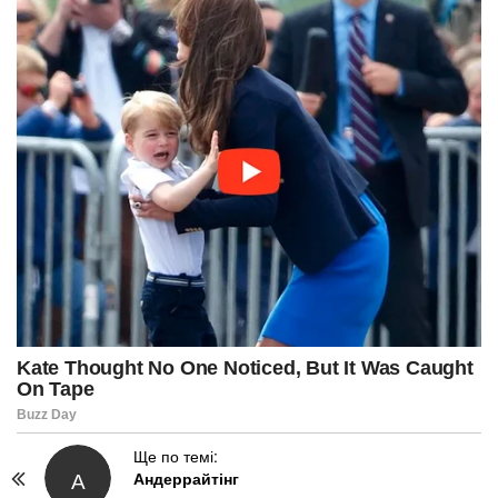
P
Ще по темі:
А
Андеррайтінг
o