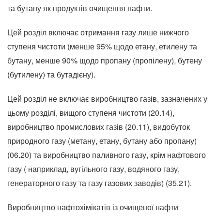
та бутану як продуктів очищення нафти.
Цей розділ включає отримання газу лише нижчого
ступеня чистоти (менше 95% щодо етану, етилену та
бутану, менше 90% щодо пропану (пропілену), бутену
(бутилену) та бутадієну).
Цей розділ не включає виробництво газів, зазначених у
цьому розділі, вищого ступеня чистоти (20.14),
виробництво промислових газів (20.11), видобуток
природного газу (метану, етану, бутану або пропану)
(06.20) та виробництво паливного газу, крім нафтового
газу ( наприклад, вугільного газу, водяного газу,
генераторного газу та газу газових заводів) (35.21).
Виробництво нафтохімікатів із очищеної нафти