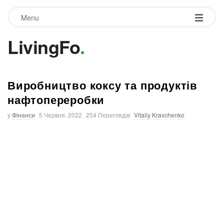
Menu
LivingFo
.
Виробництво коксу та продуктів
нафтопереробки
у
Фінанси
5 Червня, 2022
254 Переглядів
Vitaliy Kravchenko