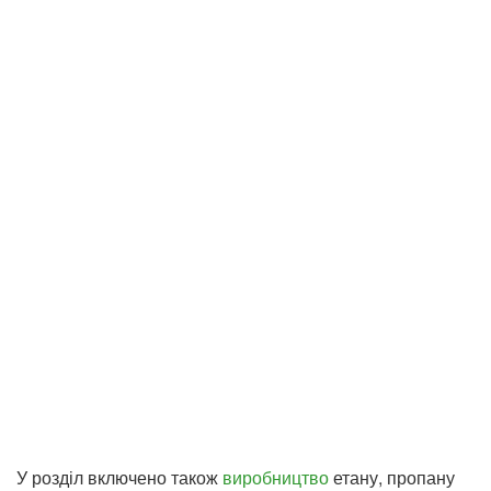
У розділ включено також
виробництво
етану, пропану