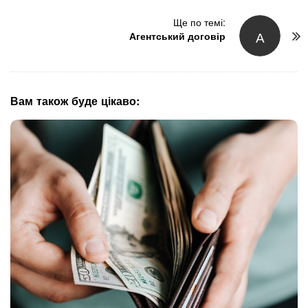
N
Ще по темі:
a
А
Агентський договір
v
i
g
a
Вам також буде цікаво:
t
i
o
n