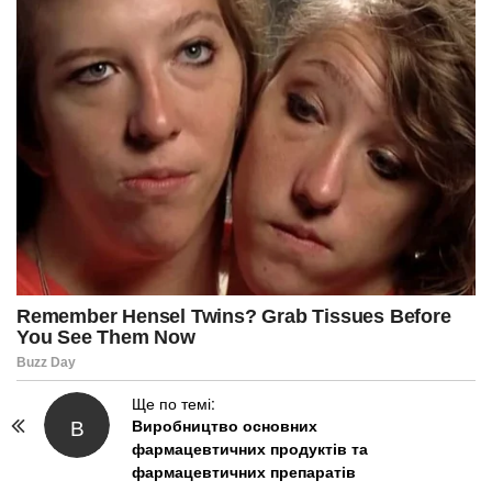
P
Ще по темі:
В
Виробництво основних
o
фармацевтичних продуктів та
s
фармацевтичних препаратів
t