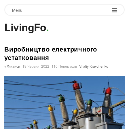
Menu
LivingFo
.
Виробництво електричного
устатковання
у
Фінанси
19 Червня, 2022
110 Переглядів
Vitaliy Kravchenko