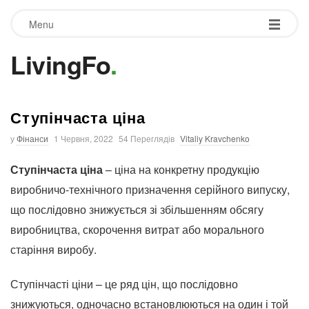
Menu
LivingFo
.
Ступінчаста ціна
у
Фінанси
1 Червня, 2022
54 Переглядів
Vitaliy Kravchenko
Ступінчаста ціна
– ціна на конкретну продукцію
виробничо-технічного призначення серійного випуску,
що послідовно знижується зі збільшенням обсягу
виробництва, скорочення витрат або морального
старіння виробу.
Ступінчасті ціни – це ряд цін, що послідовно
знижуються, одночасно встановлюються на один і той