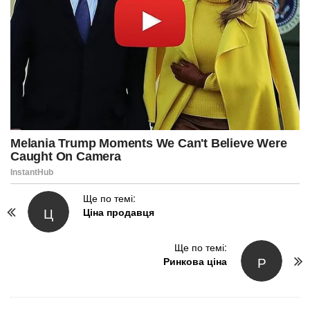
P
Ще по темі:
Ц
Ціна продавця
o
s
t
Ще по темі:
Р
N
Ринкова ціна
a
v
i