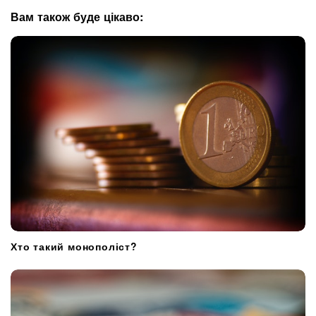
g
Вам також буде цікаво:
a
t
i
o
n
Хто такий монополіст?