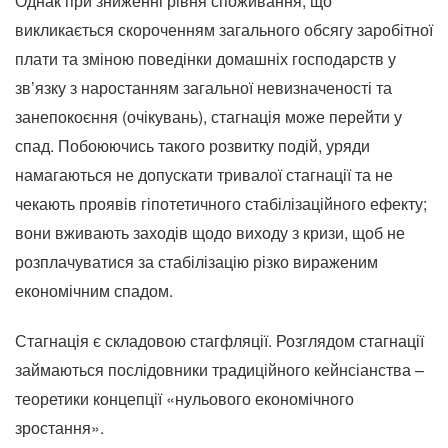
Однак при зниженні рівня споживання, що
викликається скороченням загального обсягу заробітної
плати та зміною поведінки домашніх господарств у
зв’язку з наростанням загальної невизначеності та
занепокоєння (очікувань), стагнація може перейти у
спад. Побоюючись такого розвитку подій, уряди
намагаються не допускати тривалої стагнації та не
чекають проявів гіпотетичного стабілізаційного ефекту;
вони вживають заходів щодо виходу з кризи, щоб не
розплачуватися за стабілізацію різко вираженим
економічним спадом.
Стагнація є складовою стагфляції. Розглядом стагнації
займаються послідовники традиційного кейнсіанства –
теоретики концепції «нульового економічного
зростання».