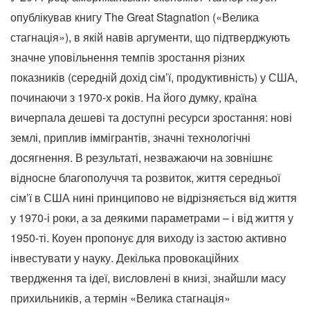
опублікував книгу The Great Stagnation («Велика
стагнація»), в якій навів аргументи, що підтверджують
значне уповільнення темпів зростання різних
показників (середній дохід сім’ї, продуктивність) у США,
починаючи з 1970-х років. На його думку, країна
вичерпала дешеві та доступні ресурси зростання: нові
землі, приплив іммігрантів, значні технологічні
досягнення. В результаті, незважаючи на зовнішнє
відносне благополуччя та розвиток, життя середньої
сім’ї в США нині принципово не відрізняється від життя
у 1970-і роки, а за деякими параметрами – і від життя у
1950-ті. Коуен пропонує для виходу із застою активно
інвестувати у науку. Декілька провокаційних
твердження та ідеї, висловлені в книзі, знайшли масу
прихильників, а термін «Велика стагнація»