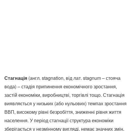
Стагнація
(англ. stagnation, від лат. stagnum – стояча
вода) – стадія припинення економічного зростання,
застій економіки, виробництві, торгівлі тощо. Стагнація
виявляється у низьких (або нульових) темпах зростання
ВВП, високому рівні безробіття, зниженні рівня життя
населення. У період стагнації структура економіки
зберігається у незмінному вигляді, немає значних змін,