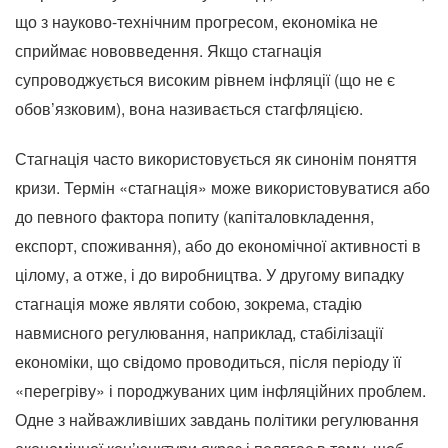
що з науково-технічним прогресом, економіка не
сприймає нововведення. Якщо стагнація
супроводжується високим рівнем інфляції (що не є
обов’язковим), вона називається стагфляцією.
Стагнація часто використовується як синонім поняття
кризи. Термін «стагнація» може використовуватися або
до певного фактора попиту (капіталовкладення,
експорт, споживання), або до економічної активності в
цілому, а отже, і до виробництва. У другому випадку
стагнація може являти собою, зокрема, стадію
навмисного регулювання, наприклад, стабілізації
економіки, що свідомо проводиться, після періоду її
«перегріву» і породжуваних цим інфляційних проблем.
Одне з найважливіших завдань політики регулювання