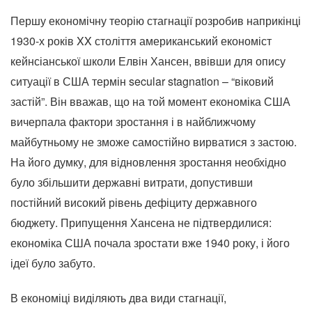
Першу економічну теорію стагнації розробив наприкінці
1930-х років XX століття американський економіст
кейнсіанської школи Елвін Хансен, ввівши для опису
ситуації в США термін secular stagnation – “віковий
застій”. Він вважав, що на той момент економіка США
вичерпала фактори зростання і в найближчому
майбутньому не зможе самостійно вирватися з застою.
На його думку, для відновлення зростання необхідно
було збільшити державні витрати, допустивши
постійний високий рівень дефіциту державного
бюджету. Припущення Хансена не підтвердилися:
економіка США почала зростати вже 1940 року, і його
ідеї було забуто.
В економіці виділяють два види стагнації,