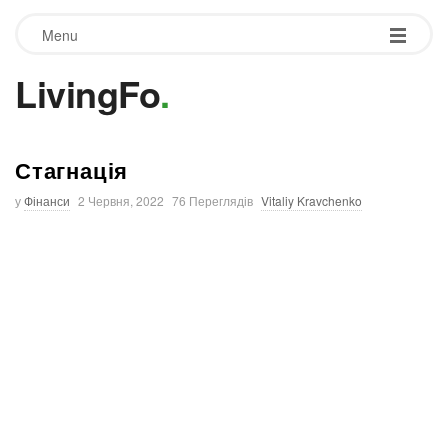
Menu
LivingFo
.
Стагнація
у
Фінанси
2 Червня, 2022
76 Переглядів
Vitaliy Kravchenko