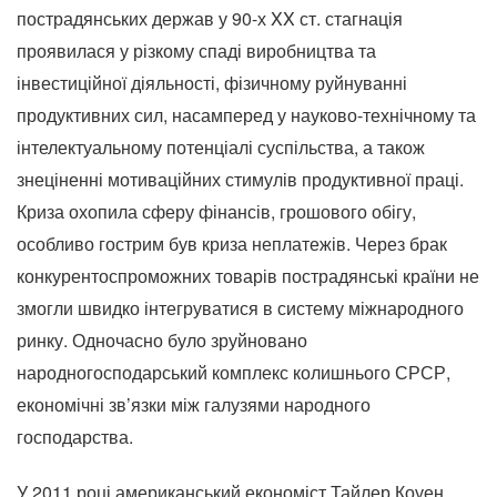
пострадянських держав у 90-х XX ст. стагнація
проявилася у різкому спаді виробництва та
інвестиційної діяльності, фізичному руйнуванні
продуктивних сил, насамперед у науково-технічному та
інтелектуальному потенціалі суспільства, а також
знеціненні мотиваційних стимулів продуктивної праці.
Криза охопила сферу фінансів, грошового обігу,
особливо гострим був криза неплатежів. Через брак
конкурентоспроможних товарів пострадянські країни не
змогли швидко інтегруватися в систему міжнародного
ринку. Одночасно було зруйновано
народногосподарський комплекс колишнього СРСР,
економічні зв’язки між галузями народного
господарства.
У 2011 році американський економіст Тайлер Коуен