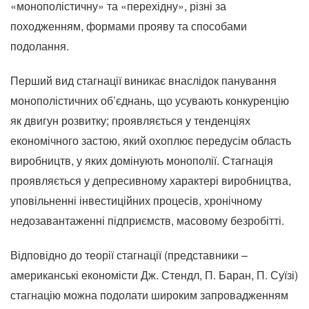
«монополістичну» та «перехідну», різні за
походженням, формами прояву та способами
подолання.
Перший вид стагнації виникає внаслідок панування
монополістичних об’єднань, що усувають конкуренцію
як двигун розвитку; проявляється у тенденціях
економічного застою, який охоплює передусім область
виробництв, у яких домінують монополії. Стагнація
проявляється у депресивному характері виробництва,
уповільненні інвестиційних процесів, хронічному
недозавантаженні підприємств, масовому безробітті.
Відповідно до теорії стагнації (представники –
американські економісти Дж. Стендл, П. Баран, П. Суїзі)
стагнацію можна подолати широким запровадженням