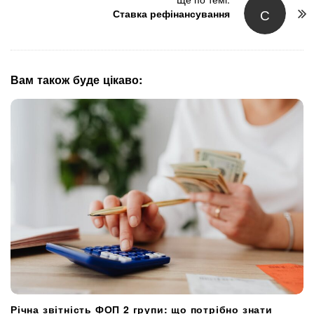
С
N
Ставка рефінансування
a
v
i
g
Вам також буде цікаво:
a
t
i
o
n
Річна звітність ФОП 2 групи: що потрібно знати