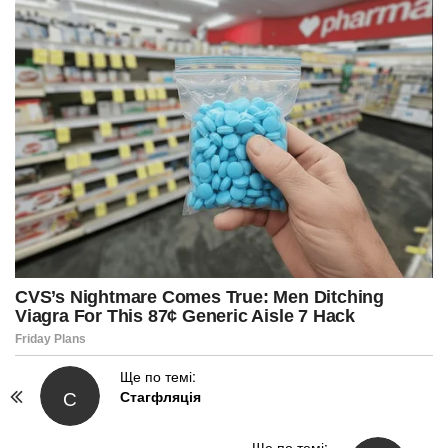
P
Ще по темі:
С
Стагфляція
o
s
t
Ще по темі: