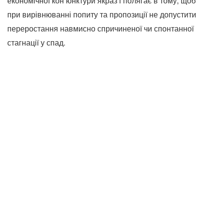
економічної кон’юнктури якраз і полягає в тому, щоб
при вирівнюванні попиту та пропозиції не допустити
переростання навмисно спричиненої чи спонтанної
стагнації у спад.