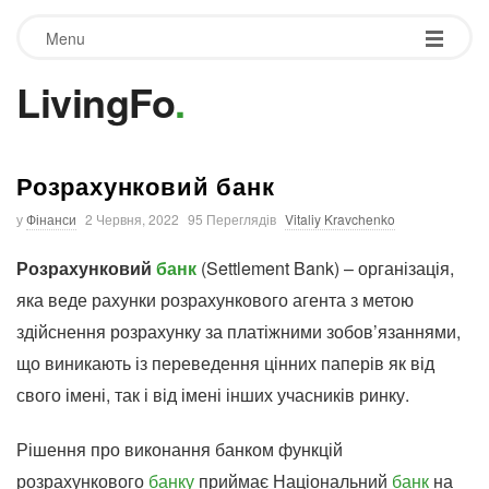
Menu
LivingFo
.
Розрахунковий банк
у
Фінанси
2 Червня, 2022
95 Переглядів
Vitaliy Kravchenko
Розрахунковий
банк
(Settlement Bank) – організація,
яка веде рахунки розрахункового агента з метою
здійснення розрахунку за платіжними зобов’язаннями,
що виникають із переведення цінних паперів як від
свого імені, так і від імені інших учасників ринку.
Рішення про виконання банком функцій
розрахункового
банку
приймає Національний
банк
на