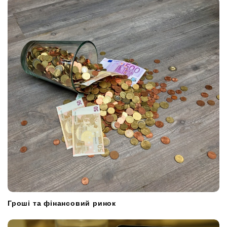
t
i
o
n
Гроші та фінансовий ринок