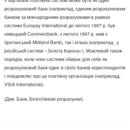
У картковій платіжній системі може бути як один
розрахунковий банк (наприклад, єдиним розрахунковим
банком за міжнародними розрахунками в рамках
системи Europay International до лютого 1997 р. був
німецький Commerzbank, з лютого 1997 р. ним є
британський Midland Bank), так і кілька (наприклад , у
російській системі «Золота Корона»). Можливий також
порядок, коли член системи обирає для себе як
розрахунковий банк один зі своїх банків-кореспондентів
і повідомляє про це платіжну організацію (наприклад,
VISA International).
(Див. Банк, Безготівкові розрахунки).