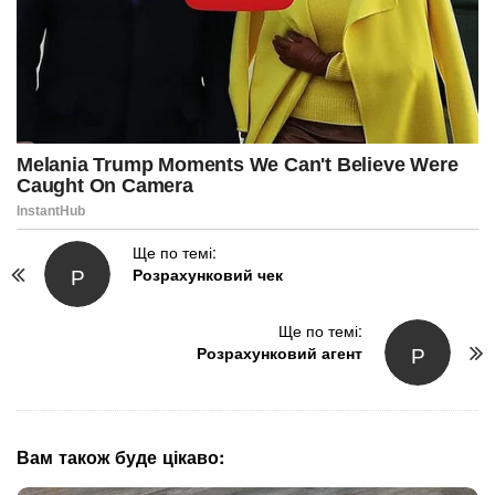
P
Ще по темі:
Р
Розрахунковий чек
o
s
t
Ще по темі:
Р
N
Розрахунковий агент
a
v
i
g
Вам також буде цікаво:
a