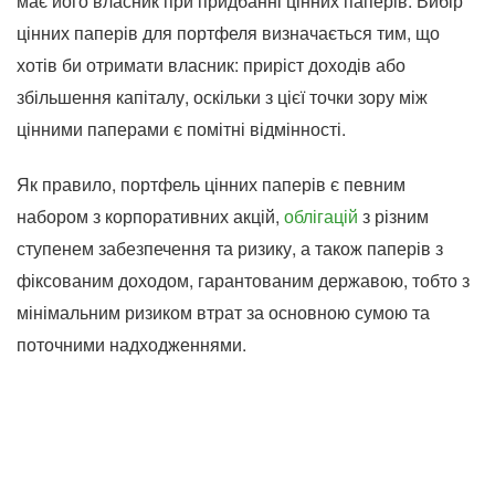
має його власник при придбанні цінних паперів. Вибір
цінних паперів для портфеля визначається тим, що
хотів би отримати власник: приріст доходів або
збільшення капіталу, оскільки з цієї точки зору між
цінними паперами є помітні відмінності.
Як правило, портфель цінних паперів є певним
набором з корпоративних акцій,
облігацій
з різним
ступенем забезпечення та ризику, а також паперів з
фіксованим доходом, гарантованим державою, тобто з
мінімальним ризиком втрат за основною сумою та
поточними надходженнями.