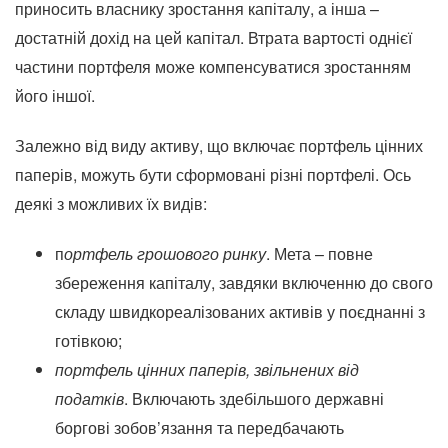
приносить власнику зростання капіталу, а інша –
достатній дохід на цей капітал. Втрата вартості однієї
частини портфеля може компенсуватися зростанням
його іншої.
Залежно від виду активу, що включає портфель цінних
паперів, можуть бути сформовані різні портфелі. Ось
деякі з можливих їх видів:
п
ортфель грошового ринку
. Мета – повне
збереження капіталу, завдяки включенню до свого
складу швидкореалізованих активів у поєднанні з
готівкою;
портфель цінних паперів, звільнених від
податків
. Включають здебільшого державні
боргові зобов’язання та передбачають