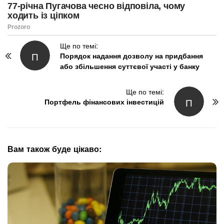
P
Ще по темі:
П
Порядок надання дозволу на придбання
o
або збільшення суттєвої участі у банку
s
t
N
Ще по темі:
П
Портфель фінансових інвестицій
a
v
i
g
Вам також буде цікаво:
a
t
i
o
n