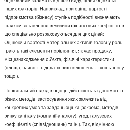
оцінюваним залежать від його виду, цілей оцінки та
інших факторів. Наприклад, при оцінці вартості
підприємства (бізнесу) ступінь подібності визначають
шляхом зіставлення величини фінансових коефіцієнтів,
що спеціально розраховуються для цих цілей;
Оцінюючи вартості матеріальних активів головну роль
грають такі елементи порівняння, як час продажу,
місцезнаходження об’єкта, фізичні характеристики
(площа, наявність додаткових поліпшень, ступінь зносу
тощо.).
Порівняльний підхід в оцінці здійснюють за допомогою
різних методів, застосування яких залежить від
конкретних умов та завдань оцінки (зокрема, методів
ринку капіталу (компанії-аналогу), угод, галузевих
коефіцієнтів (співвідношень) та ін.). Так, відмінною