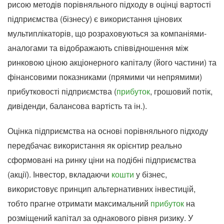
рисою методів порівняльного підходу в оцінці вартості
підприємства (бізнесу) є використання цінових
мультиплікаторів, що розраховуються за компаніями-
аналогами та відображають співвідношення між
ринковою ціною акціонерного капіталу (його частини) та
фінансовими показниками (прямими чи непрямими)
прибутковості підприємства (
прибуток
, грошовий потік,
дивіденди, балансова вартість та ін.).
Оцінка підприємства на основі порівняльного підходу
передбачає використання як орієнтир реально
сформовані на ринку ціни на подібні підприємства
(акції). Інвестор, вкладаючи
кошти
у бізнес,
використовує принцип альтернативних інвестицій,
тобто прагне отримати максимальний
прибуток
на
розміщений капітал за однакового рівня ризику. У