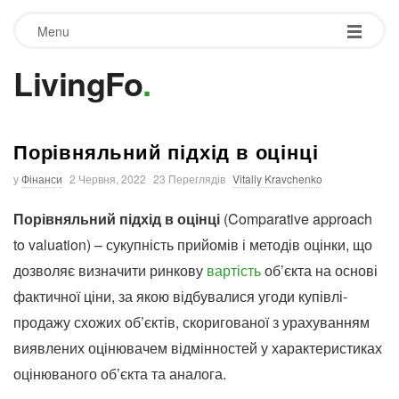
Menu
LivingFo
.
Порівняльний підхід в оцінці
у
Фінанси
2 Червня, 2022
23 Переглядів
Vitaliy Kravchenko
Порівняльний підхід в оцінці
(Comparative approach
to valuation) – сукупність прийомів і методів оцінки, що
дозволяє визначити ринкову
вартість
об’єкта на основі
фактичної ціни, за якою відбувалися угоди купівлі-
продажу схожих об’єктів, скоригованої з урахуванням
виявлених оцінювачем відмінностей у характеристиках
оцінюваного об’єкта та аналога.