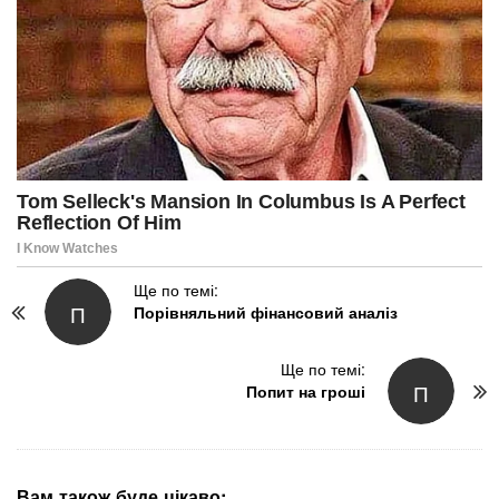
P
Ще по темі:
П
Порівняльний фінансовий аналіз
o
s
t
Ще по темі:
П
N
Попит на гроші
a
v
i
g
Вам також буде цікаво: