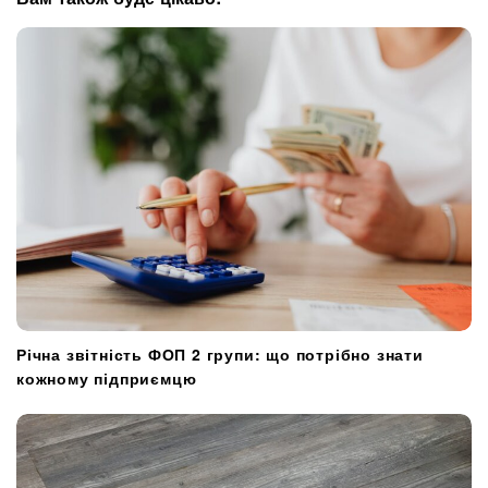
a
t
i
o
n
Річна звітність ФОП 2 групи: що потрібно знати
кожному підприємцю