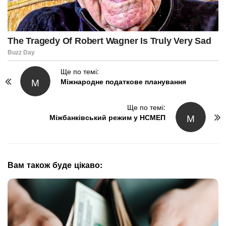
P
Ще по темі:
М
Міжнародне податкове планування
o
s
t
Ще по темі:
М
N
Міжбанківський режим у НСМЕП
a
v
i
g
Вам також буде цікаво:
a
t
i
o
n