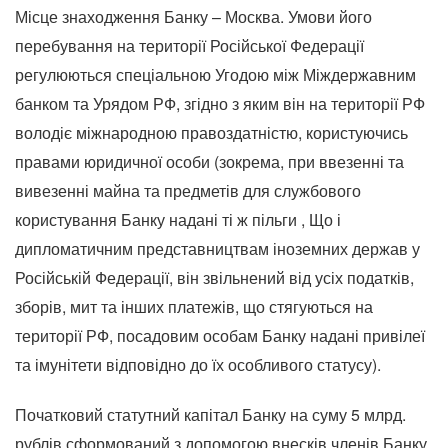
Місце знаходження Банку – Москва. Умови його
перебування на території Російської Федерації
регулюються спеціальною Угодою між Міждержавним
банком та Урядом РФ, згідно з яким він на території РФ
володіє міжнародною правоздатністю, користуючись
правами юридичної особи (зокрема, при ввезенні та
вивезенні майна та предметів для службового
користування Банку надані ті ж пільги , Що і
дипломатичним представництвам іноземних держав у
Російській Федерації, він звільнений від усіх податків,
зборів, мит та інших платежів, що стягуються на
території РФ, посадовим особам Банку надані привілеї
та імунітети відповідно до їх особливого статусу).
Початковий статутний капітал Банку на суму 5 млрд.
рублів сформований з допомогою внесків членів Банку.