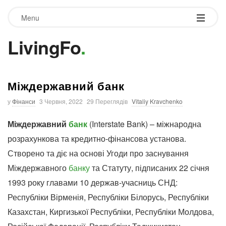
Menu
LivingFo
.
Міждержавний банк
у
Фінанси
3 Червня, 2022
29 Переглядів
Vitaliy Kravchenko
Міждержавний
банк
(Interstate Bank) – міжнародна
розрахункова та кредитно-фінансова установа.
Створено та діє на основі Угоди про заснування
Міждержавного
банку
та Статуту, підписаних 22 січня
1993 року главами 10 держав-учасниць СНД:
Республіки Вірменія, Республіки Білорусь, Республіки
Казахстан, Киргизької Республіки, Республіки Молдова,