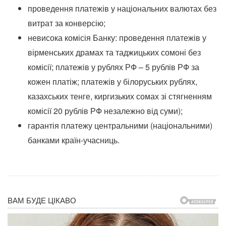
проведення платежів у національних валютах без
витрат за конверсію;
невисока комісія Банку: проведення платежів у
вірменських драмах та таджицьких сомоні без
комісії; платежів у рублях РФ – 5 рублів РФ за
кожен платіж; платежів у білоруських рублях,
казахських тенге, киргизьких сомах зі стягненням
комісії 20 рублів РФ незалежно від суми);
гарантія платежу центральними (національними)
банками країн-учасниць.