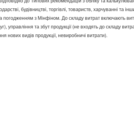
 відповідно до Типових рекомендацій з обліку та калькулюван
дарстві, будівництві, торгівлі, товариств, харчуванні та ін
за погодженням з Мінфіном. До складу витрат включають вит
уг), управління та збут продукції (не входять до складу вит
ння нових видів продукції, невиробничі витрати).