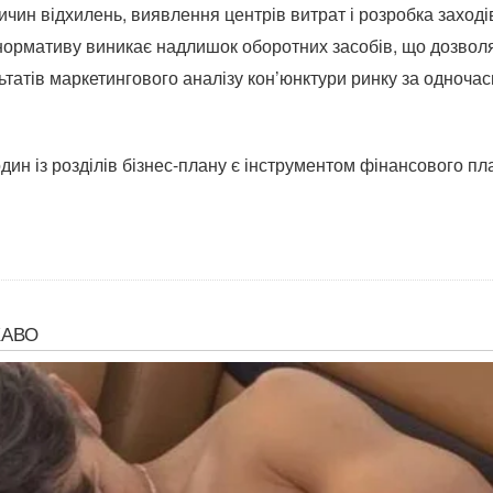
ричин відхилень, виявлення центрів витрат і розробка захо
 нормативу виникає надлишок оборотних засобів, що дозвол
татів маркетингового аналізу кон’юнктури ринку за одночас
ин із розділів бізнес-плану є інструментом фінансового пл