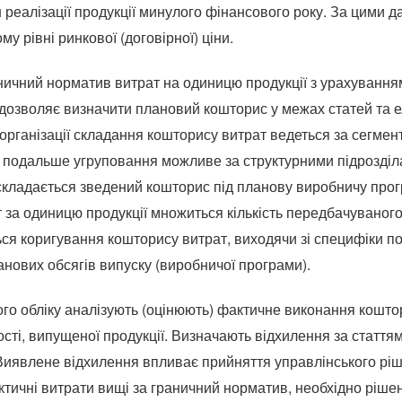
 реалізації продукції минулого фінансового року. За цими 
у рівні ринкової (договірної) ціни.
ичний норматив витрат на одиницю продукції з урахування
 дозволяє визначити плановий кошторис у межах статей та 
 організації складання кошторису витрат ведеться за сегмен
г; подальше угруповання можливе за структурними підрозді
кладається зведений кошторис під планову виробничу прог
т за одиницю продукції множиться кількість передбачуваног
я коригування кошторису витрат, виходячи зі специфіки пос
нових обсягів випуску (виробничої програми).
ого обліку аналізують (оцінюють) фактичне виконання кошто
ності, випущеної продукції. Визначають відхилення за стаття
Виявлене відхилення впливає прийняття управлінського ріш
тичні витрати вищі за граничний норматив, необхідно ріше