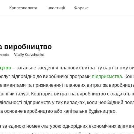
н
Криптовалюта
Інвестиції
Форекс
а виробництво
лядів
Vitaliy Kravchenko
цтво
– загальне зведення планових витрат (у вартісному в
послуг відповідно до виробничої програми
підприємства
. Ко
 елементами та призначення) планових витрат за виробниц
днанні чи галузі. Кошторис витрат на виробництво складають
іяльності підприємств у тих випадках, коли необхідний пое
а основне виробництво або капітальне будівництво.
я за єдиною номенклатурою однорідних економічних елемен