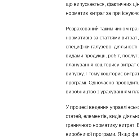
що випускається, фактичних цін
норматив витрат за при існуючом
Розрахований таким чином гран
нормативів за статтями витрат
специфіки галузевої діяльності
видами продукції, робіт, послу
планування кошторису витрат с
випуску. І тому кошторис витра
програмі. Одночасно проводитьс
виробництво з урахуванням пла
У процесі ведення управлінськ
статей, елементів, видів діяль
граничного нормативу витрат. 
виробничої програми. Якщо фак