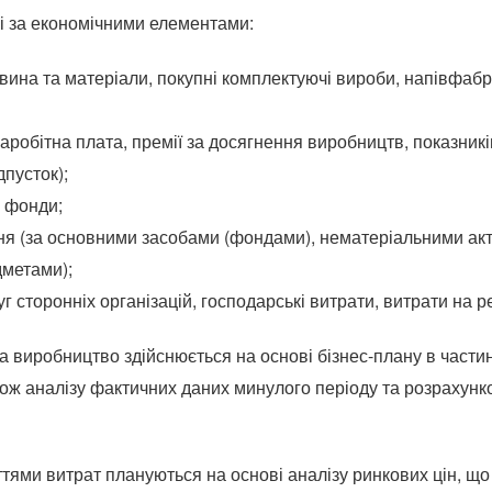
і за економічними елементами:
вина та матеріали, покупні комплектуючі вироби, напівфабр
заробітна плата, премії за досягнення виробництв, показникі
дпусток);
і фонди;
ня (за основними засобами (фондами), нематеріальними ак
метами);
г сторонніх організацій, господарські витрати, витрати на рек
а виробництво здійснюється на основі бізнес-плану в части
кож аналізу фактичних даних минулого періоду та розрахунк
тями витрат плануються на основі аналізу ринкових цін, що 