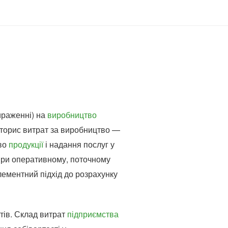
ираженні) на
виробництво
шторис витрат за виробництво —
тво
продукції
і надання послуг у
 при оперативному, поточному
лементний підхід до розрахунку
тів. Склад витрат
підприємства