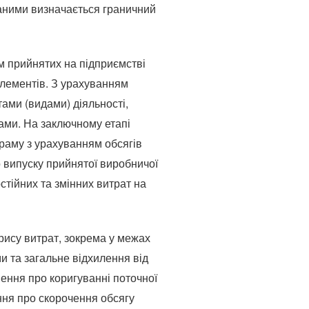
даними визначається граничний
м прийнятих на підприємстві
елементів. З урахуванням
тами (видами) діяльності,
лами. На заключному етапі
раму з урахуванням обсягів
о випуску прийнятої виробничої
тійних та змінних витрат на
рису витрат, зокрема у межах
ми та загальне відхилення від
ення про коригуванні поточної
ння про скорочення обсягу