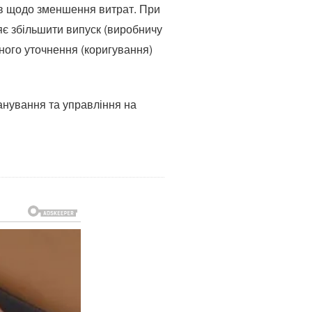
дів щодо зменшення витрат. При
яє збільшити випуск (виробничу
ного уточнення (коригування)
анування та управління на