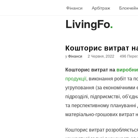
Фінанси
Арбітраж
Блокчей
LivingFo
.
Кошторис витрат н
у
Фінанси
2 Червня, 2022
496 Перег
Кошторис витрат на
виробни
продукції
, виконання робіт та 
угруповання (за економічними
підрозділі, підприємстві, об’є
та перспективному плануванні д
матеріально-грошових витрат н
Кошторис витрат розробляєтьс