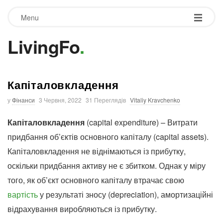
Menu
LivingFo
.
Капіталовкладення
у
Фінанси
3 Червня, 2022
31 Переглядів
Vitaliy Kravchenko
Капіталовкладення
(capital expenditure) – Витрати
придбання об’єктів основного капіталу (capital assets).
Капіталовкладення не віднімаються із прибутку,
оскільки придбання активу не є збитком. Однак у міру
того, як об’єкт основного капіталу втрачає свою
вартість
у результаті зносу (depreciation), амортизаційні
відрахування виробляються із прибутку.