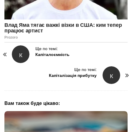
P
Ще по темі:
К
Капіталоємність
o
s
t
Ще по темі:
К
N
Капіталізація прибутку
a
v
i
g
Вам також буде цікаво:
a
t
i
o