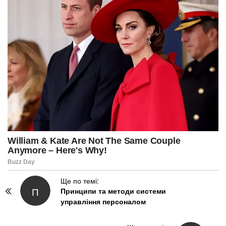
P
Ще по темі:
П
Принципи та методи системи
o
управління персоналом
s
t