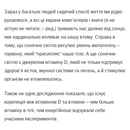
Зараз у багатьох людей сидячий спосіб життя ми рідко
рухаємося, а всі ці екрани комп’ютерів і книги (я не
агітую не читати, – ред.) тримають нас далеко від сонця,
яке кардинально впливає на нашу втому. Справа в
тому, що сонячне світло регулює рівень мелатоніну –
гормону, який “присипляє” наше тіло. А ще сонячне
світло є джерелом вітаміну D, який не тільки підтримує
здоров’я кісток, імунної системи та легень, а й стимулює
організм не втомлюватись.
Також не одне дослідження показало, що існує
кореляція між вітаміном D та втомою – чим більше
вітаміну в тілі, тим енергійніше відчували себе
учасники експериментів.