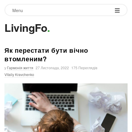
Menu
LivingFo
.
Як перестати бути вічно
втомленим?
у
Гармонія життя
27 Листопада, 2022
175 Переглядів
Vitaliy Kravchenko