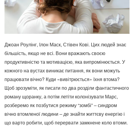
Джоан Роулінг, Ілон Маск, Стівен Кові. Цих людей знає
більшість, якщо не всі. Вони вражають своєю
продуктивністю та мотивацією, яка випромінюється. У
кожного на вустах виникає питання, як вони можуть
працювати вічно? Куди «вивітрюється» їхня втома?
Щоб зрозуміти, як писати по два розділи фантастичного
роману щоранку, а потім летіти колонізувати Марс,
розберемо як позбутися режиму “зомбі” – синдром
вічно втомленої людини – де знайти життєву енергію і
що варто робити, щоб перервати замкнене коло втоми.