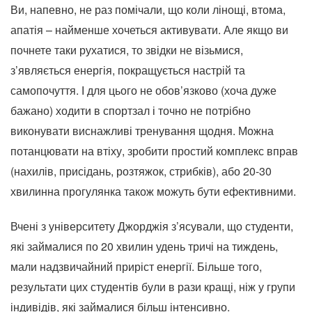
Ви, напевно, не раз помічали, що коли лінощі, втома,
апатія – найменше хочеться активувати. Але якщо ви
почнете таки рухатися, то звідки не візьмися,
з’являється енергія, покращується настрій та
самопочуття. І для цього не обов’язково (хоча дуже
бажано) ходити в спортзал і точно не потрібно
виконувати виснажливі тренування щодня. Можна
потанцювати на втіху, зробити простий комплекс вправ
(нахилів, присідань, розтяжок, стрибків), або 20-30
хвилинна прогулянка також можуть бути ефективними.
Вчені з університету Джорджія з’ясували, що студенти,
які займалися по 20 хвилин удень тричі на тиждень,
мали надзвичайний приріст енергії. Більше того,
результати цих студентів були в рази кращі, ніж у групи
індивідів, які займалися більш інтенсивно.