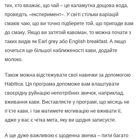
тих, хто вважає, що чай – це каламутна дощова вода,
проведіть «експеримент». У світі стільки варіацій
смаків чаю, що ви точно підберете той, що припаде вам
до смаку. Якщо ви затятий кавоман, то можна почати з
таких видів як Earl grey або English breakfast. А якщо
хочеться ще більшої наближеності кави, додайте
молоко.
Також можна відстежувати свої навички за допомогою
Habitica. Ця програма допоможе вам влаштувати
своєрідну руйнацію непотрібних звичок, наприклад,
вживання кави. Виставляєте у програмі, що місяць не
п’єте кави, і так матимете мотивацію не вживати її,
адже у вас є чітка мета, яку ви щодня записуєте.
А ще дуже важливою є щоденна звичка – пити багато