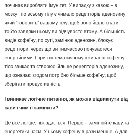
починає виробляти імунітет. У випадку з кавою – в
мозку і по всьому тілу є чимало рецепторів аденозину,
який “говорить” вашому тілу, щоб воно йшло спати,
тобто завдяки ньому ви відчуваєте втому. А більшість
видів кофеїну, по суті, замінює аденозин, блокує
рецептори, через що ви тимчасово почуваєтеся
енергійними. І при систематичному вживанні кофеїну
тіло звикає та створює більше рецепторів аденозину,
що означає: згодом потрібно більше кофеїну, щоб
зберігати продуктивність.
І виникає логічне питання, як можна відвикнути від
кави і чим її замінити?
Це все легше, ніж здається. Перше – замінюйте каву та
енергетики чаєм. У ньому кофеїну в рази менше. А для