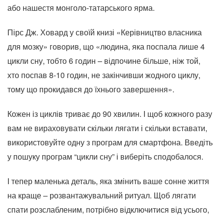
або нашестя монголо-татарського ярма.
Пірс Дж. Ховард у своїй книзі «Керівництво власника
для мозку» говорив, що «людина, яка поспала лише 4
цикли сну, тобто 6 годин – відпочине більше, ніж той,
хто поспав 8-10 годин, не закінчивши жодного циклу,
тому що прокидався до їхнього завершення».
Кожен із циклів триває до 90 хвилин. І щоб кожного разу
вам не вираховувати скільки лягати і скільки вставати,
використовуйте одну з програм для смартфона. Введіть
у пошуку програм “цикли сну” і виберіть сподобалося.
І тепер маленька деталь, яка змінить ваше сонне життя
на краще – розвантажувальний ритуал. Щоб лягати
спати розслабленим, потрібно відключитися від усього,