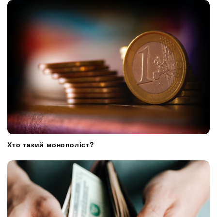
t
i
o
n
Хто такий монополіст?