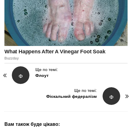
P
Ще по темі:
Ф
Флоут
o
s
t
Ще по темі:
Ф
N
Фіскальний федералізм
a
v
i
g
Вам також буде цікаво:
a