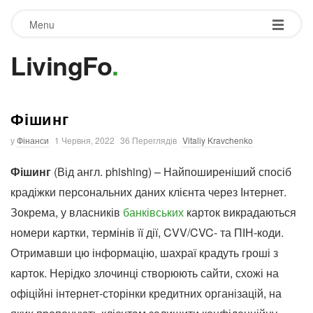
Menu
LivingFo
.
Фішинг
у
Фінанси
1 Червня, 2022
36 Переглядів
Vitaliy Kravchenko
Фішинг
(Від англ. phishing) – Найпоширеніший спосіб
крадіжки персональних даних клієнта через Інтернет.
Зокрема, у власників
банківських
карток викрадаються
номери картки, термінів її дії, CVV/CVC- та ПІН-коди.
Отримавши цю інформацію, шахраї крадуть гроші з
карток. Нерідко злочинці створюють сайти, схожі на
офіційні інтернет-сторінки кредитних організацій, на