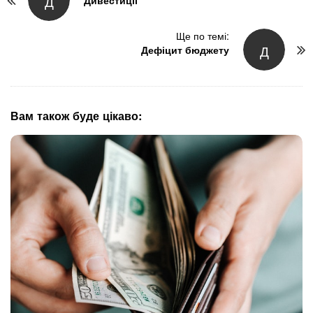
Д
o
s
t
Ще по темі:
Д
N
Дефіцит бюджету
a
v
i
g
Вам також буде цікаво:
a
t
i
o
n