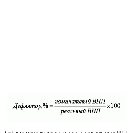
Дефлятор використовується для аналізу динаміки ВНП