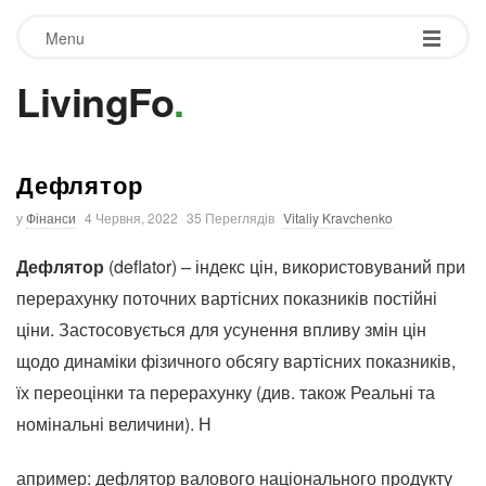
Menu
LivingFo
.
Дефлятор
у
Фінанси
4 Червня, 2022
35 Переглядів
Vitaliy Kravchenko
Дефлятор
(deflator) – індекс цін, використовуваний при
перерахунку поточних вартісних показників постійні
ціни. Застосовується для усунення впливу змін цін
щодо динаміки фізичного обсягу вартісних показників,
їх переоцінки та перерахунку (див. також Реальні та
номінальні величини). Н
апример: дефлятор валового національного продукту