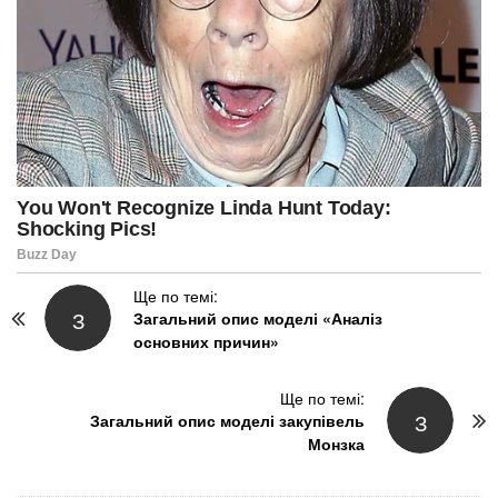
P
Ще по темі:
З
Загальний опис моделі «Аналіз
o
основних причин»
s
t
N
Ще по темі:
З
Загальний опис моделі закупівель
a
Монзка
v
i