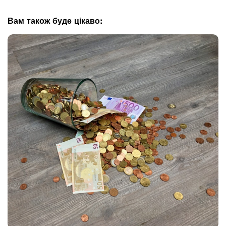
g
a
Вам також буде цікаво:
t
i
o
n