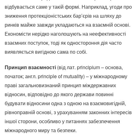
відбувається саме у такій формі. Наприклад, угоди про
зниження протекціоністських бар’єрів на шляху до
ринків майже завжди укладаються на взаємній основі.
Економісти нерідко наголошують на неефективності
взаємних поступок, тоді як одностороння дія часто
виявляється вигідною сама по собі.
Принцип взаємності
(від лат. principium – основа,
початок; англ. principle of mutuality) – у міжнародному
праві загальновизнаний принцип міждержавних
відносин, відповідно до якого держави повинні
будувати відносини одна з одною на взаємовигідній,
рівноправній основі, з урахуванням законних інтересів
іншої сторони, особливо у питаннях забезпечення
міжнародного миру та безпеки.