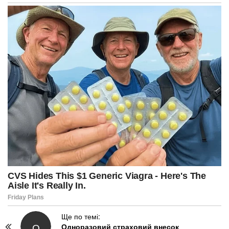
P
Ще по темі:
О
Одноразовий страховий внесок
o