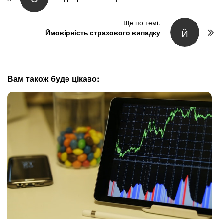
s
t
Ще по темі:
Й
N
Ймовірність страхового випадку
a
v
i
g
Вам також буде цікаво:
a
t
i
o
n