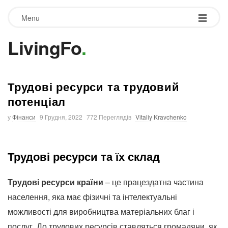
Menu
LivingFo
.
Трудові ресурси та трудовий
потенціал
у
Фінанси
9 Грудня, 2022
772 Переглядів
Vitaliy Kravchenko
Трудові ресурси та їх склад
Трудові ресурси країни
– це працездатна частина
населення, яка має фізичні та інтелектуальні
можливості для виробництва матеріальних благ і
послуг.
До трудових ресурсів ставляться громадяни, як