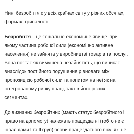
Нині безробіття є у всіх країнах світу у різних обсягах,
формах, тривалості.
Безробіття
– це соціально-економічне явище, при
якому частина робочої сили (економічно активне
населення) не зайнята у виробництві товарів та послуг.
Вона постає як вимушена незайнятість, що виникає
внаслідок постійного порушення рівноваги між
пропозицією робочої сили та попитом на неї як на
інтегрованому ринку праці, так і в його різних
сегментах.
До визнаних безробітних (мають статус безробітного і
право на допомогу) належать працездатні (тобто не є
інвалідами І та ІІ груп) особи працездатного віку, які не