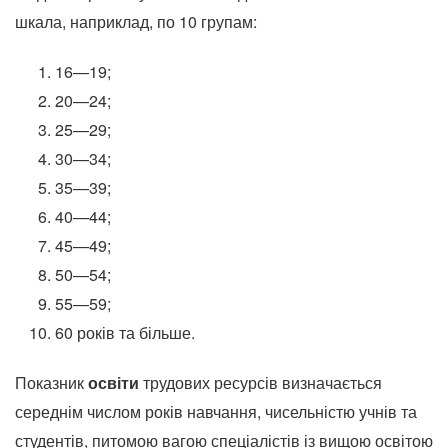
шкала, наприклад, по 10 групам:
16—19;
20—24;
25—29;
30—34;
35—39;
40—44;
45—49;
50—54;
55—59;
60 років та більше.
Показник
освіти
трудових ресурсів визначається
середнім числом років навчання, чисельністю учнів та
студентів, питомою вагою спеціалістів із вищою освітою