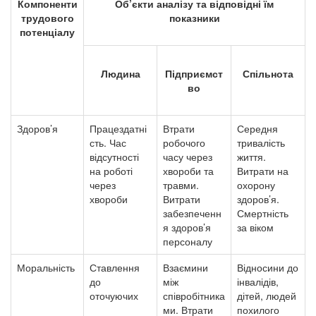
Компоненти
Об’єкти аналізу та відповідні їм
трудового
показники
потенціалу
Людина
Підприємст
Спільнота
во
Здоров’я
Працездатні
Втрати
Середня
сть.
Час
робочого
тривалість
відсутності
часу через
життя.
на роботі
хвороби та
Витрати на
через
травми.
охорону
хвороби
Витрати
здоров’я.
забезпеченн
Смертність
я здоров’я
за віком
персоналу
Моральність
Ставлення
Взаємини
Відносини до
до
між
інвалідів,
оточуючих
співробітника
дітей, людей
ми.
Втрати
похилого