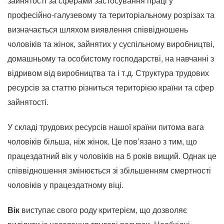
зайнятості за сферами застосування праці у
професійно-галузевому та територіальному розрізах та
визначається шляхом виявлення співвідношень
чоловіків та жінок, зайнятих у суспільному виробництві,
домашньому та особистому господарстві, на навчанні з
відривом від виробництва та і т.д.
Структура трудових
ресурсів за статтю різниться територією країни та сфер
зайнятості.
У складі трудових ресурсів нашої країни питома вага
чоловіків більша, ніж жінок.
Це пов’язано з тим, що
працездатний вік у чоловіків на 5 років вищий.
Однак це
співвідношення змінюється зі збільшенням смертності
чоловіків у працездатному віці.
Вік
виступає свого роду критерієм, що дозволяє