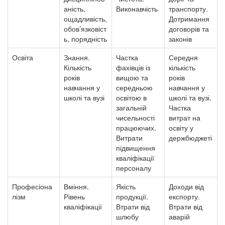
аність,
Виконавчість
транспорту.
ощадливість,
Дотримання
обов’язковіст
договорів та
ь, порядність
законів
Освіта
Знання.
Частка
Середня
Кількість
фахівців із
кількість
років
вищою та
років
навчання у
середньою
навчання у
школі та вузі
освітою в
школі та вузі.
загальній
Частка
чисельності
витрат на
працюючих.
освіту у
Витрати
держбюджеті
підвищення
кваліфікації
персоналу
Професіона
Вміння.
Якість
Доходи від
лізм
Рівень
продукції.
експорту.
кваліфікації
Втрати від
Втрати від
шлюбу
аварій