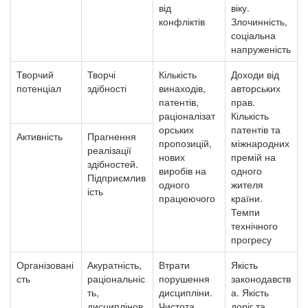
від
віку.
конфліктів
Злочинність,
соціальна
напруженість
Творчий
Творчі
Кількість
Доходи від
потенціал
здібності
винаходів,
авторських
патентів,
прав.
раціоналізат
Кількість
орських
патентів та
Активність
Прагнення
пропозицій,
міжнародних
реалізації
нових
премій на
здібностей.
виробів на
одного
Підприємлив
одного
жителя
ість
працюючого
країни.
Темпи
технічного
прогресу
Організовані
Акуратність,
Втрати
Якість
сть
раціональніс
порушення
законодавств
ть,
дисципліни.
а.
Якість
дисциплінов
Чистота.
доріг та