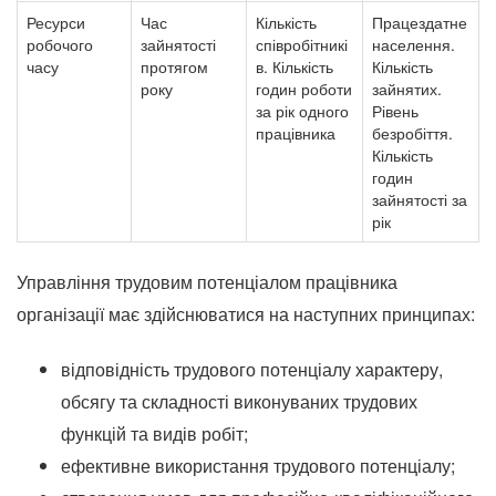
Ресурси
Час
Кількість
Працездатне
робочого
зайнятості
співробітникі
населення.
часу
протягом
в.
Кількість
Кількість
року
годин роботи
зайнятих.
за рік одного
Рівень
працівника
безробіття.
Кількість
годин
зайнятості за
рік
Управління трудовим потенціалом працівника
організації має здійснюватися на наступних принципах:
відповідність трудового потенціалу характеру,
обсягу та складності виконуваних трудових
функцій та видів робіт;
ефективне використання трудового потенціалу;