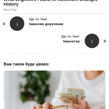
P
Ще по темі:
І
Інкасове доручення
o
s
t
Ще по темі:
І
N
Інкасатор
a
v
i
g
Вам також буде цікаво:
a
t
i
o
n