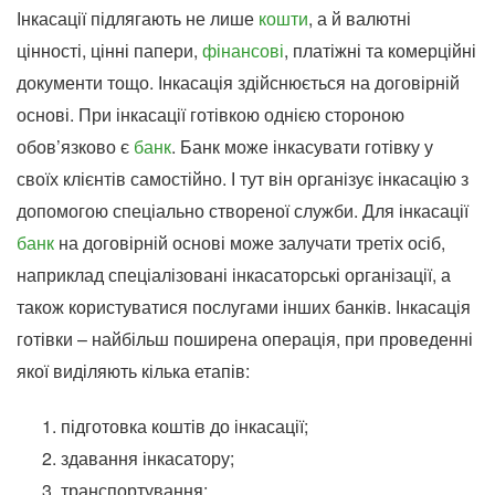
Інкасації підлягають не лише
кошти
, а й валютні
цінності, цінні папери,
фінансові
, платіжні та комерційні
документи тощо. Інкасація здійснюється на договірній
основі. При інкасації готівкою однією стороною
обов’язково є
банк
. Банк може інкасувати готівку у
своїх клієнтів самостійно. І тут він організує інкасацію з
допомогою спеціально створеної служби. Для інкасації
банк
на договірній основі може залучати третіх осіб,
наприклад спеціалізовані інкасаторські організації, а
також користуватися послугами інших банків. Інкасація
готівки – найбільш поширена операція, при проведенні
якої виділяють кілька етапів:
підготовка коштів до інкасації;
здавання інкасатору;
транспортування;