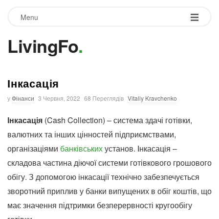
Menu
LivingFo
.
Інкасація
у
Фінанси
3 Червня, 2022
68 Переглядів
Vitaliy Kravchenko
Інкасація
(Cash Collection) – система здачі готівки,
валютних та інших цінностей підприємствами,
організаціями
банківських
установ. Інкасація –
складова частина діючої системи готівкового грошового
обігу. З допомогою інкасації технічно забезпечується
зворотний приплив у банки випущених в обіг коштів, що
має значення підтримки безперервності кругообігу