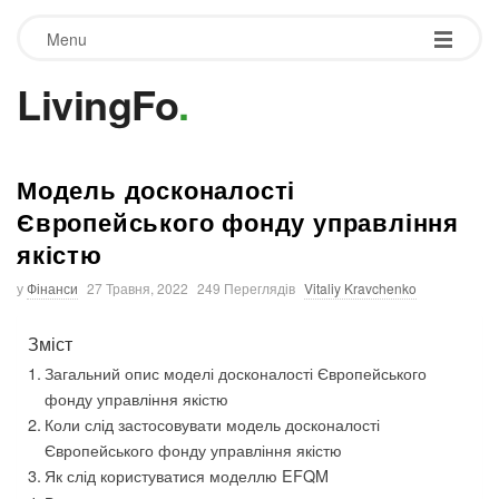
Menu
LivingFo
.
Модель досконалості
Європейського фонду управління
якістю
у
Фінанси
27 Травня, 2022
249 Переглядів
Vitaliy Kravchenko
Зміст
Загальний опис моделі досконалості Європейського
фонду управління якістю
Коли слід застосовувати модель досконалості
Європейського фонду управління якістю
Як слід користуватися моделлю EFQM