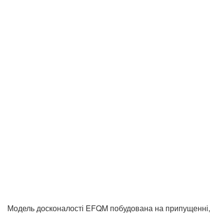
Модель досконалості EFQM побудована на припущенні,