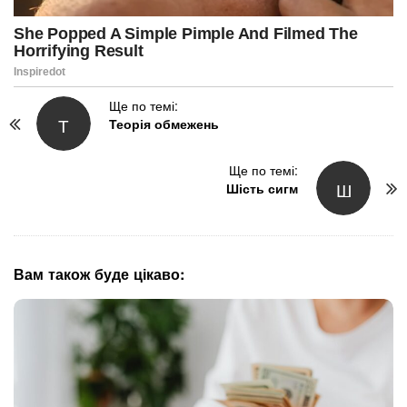
P
Ще по темі:
Т
Теорія обмежень
o
s
t
Ще по темі:
Ш
N
Шість сигм
a
v
i
g
Вам також буде цікаво:
a
t
i
o
n