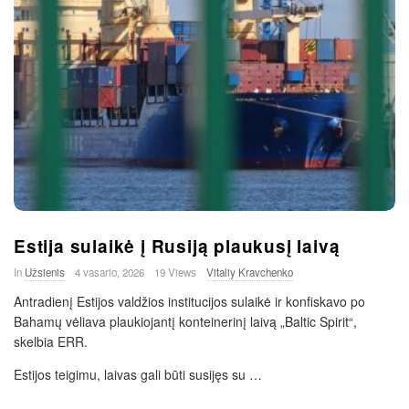
Estija sulaikė į Rusiją plaukusį laivą
In
Užsienis
4 vasario, 2026
19 Views
Vitaliy Kravchenko
Antradienį Estijos valdžios institucijos sulaikė ir konfiskavo po
Bahamų vėliava plaukiojantį konteinerinį laivą „Baltic Spirit“,
skelbia ERR.
Estijos teigimu, laivas gali būti susijęs su
…