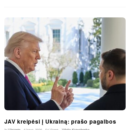
JAV kreipėsi į Ukrainą: prašo pagalbos
In
Užsienis
6 kovo, 2026
54 Views
Vitaliy Kravchenko