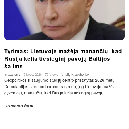
Tyrimas: Lietuvoje mažėja manančių, kad
Rusija kelia tiesioginį pavojų Baltijos
šalims
In
Užsienis
9 kovo, 2026
70 Views
Vitaliy Kravchenko
Geopolitikos ir saugumo studijų centro pristatytas 2026 metų
Demokratijos tvarumo barometras rodo, jog Lietuvoje mažėja
gyventojų, manančių, kad Rusija kelia tiesioginį pavojų
…
Читати далі