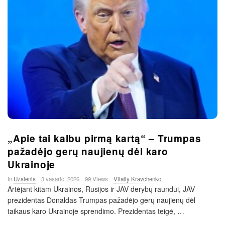
„Apie tai kalbu pirmą kartą“ – Trumpas
pažadėjo gerų naujienų dėl karo
Ukrainoje
In
Užsienis
3 vasario, 2026
99 Views
Vitaliy Kravchenko
Artėjant kitam Ukrainos, Rusijos ir JAV derybų raundui, JAV
prezidentas Donaldas Trumpas pažadėjo gerų naujienų dėl
taikaus karo Ukrainoje sprendimo. Prezidentas teigė,
…