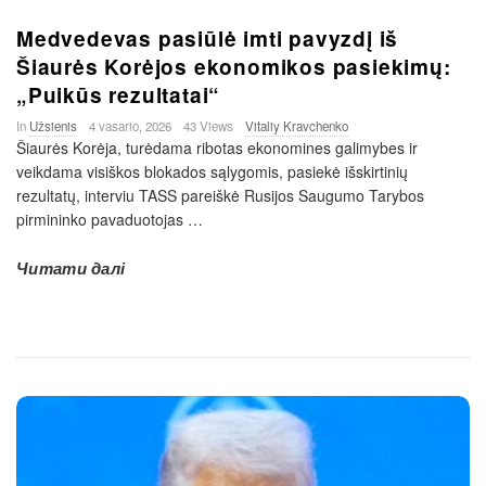
Medvedevas pasiūlė imti pavyzdį iš
Šiaurės Korėjos ekonomikos pasiekimų:
„Puikūs rezultatai“
In
Užsienis
4 vasario, 2026
43 Views
Vitaliy Kravchenko
Šiaurės Korėja, turėdama ribotas ekonomines galimybes ir
veikdama visiškos blokados sąlygomis, pasiekė išskirtinių
rezultatų, interviu TASS pareiškė Rusijos Saugumo Tarybos
pirmininko pavaduotojas
…
Читати далі