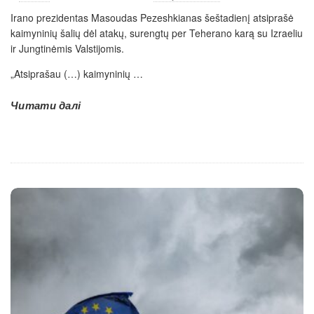
Irano prezidentas Masoudas Pezeshkianas šeštadienį atsiprašė
kaimyninių šalių dėl atakų, surengtų per Teherano karą su Izraeliu
ir Jungtinėmis Valstijomis.
„Atsiprašau (…) kaimyninių
…
Читати далі