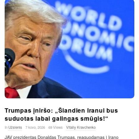
Trumpas įniršo: „Šiandien Iranui bus
suduotas labai galingas smūgis!“
In
Užsienis
7 kovo, 2026
69 Views
Vitaliy Kravchenko
JAV prezidentas Donaldas Trumpas, reaguodamas į Irano