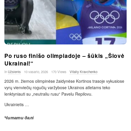
Po ruso finišo olimpiadoje – šūkis „Šlovė
Ukrainai!“
In
Užsienis
10 vasario, 2026
170 Views
Vitaliy Kravchenko
2026 m. žiemos olimpinėse žaidynėse Kortinos trasoje vykusiose
vyrų vienviečių rogučių varžybose Ukrainos atletams teko
lenktyniauti su „neutraliu rusu“ Pavelu Repilovu.
Ukrainietis
…
Читати далі