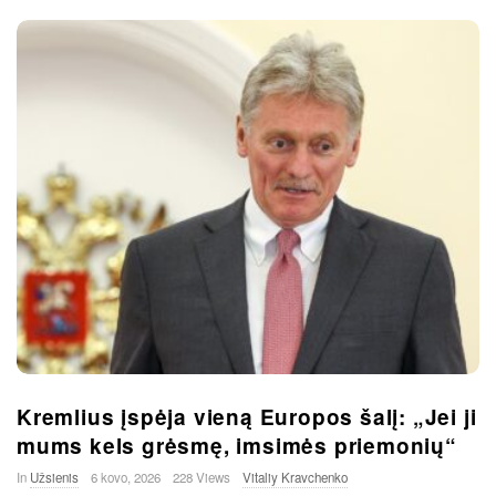
Kremlius įspėja vieną Europos šalį: „Jei ji
mums kels grėsmę, imsimės priemonių“
In
Užsienis
6 kovo, 2026
228 Views
Vitaliy Kravchenko