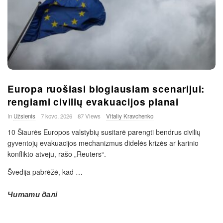
Europa ruošiasi blogiausiam scenarijui:
rengiami civilių evakuacijos planai
In
Užsienis
7 kovo, 2026
87 Views
Vitaliy Kravchenko
10 Šiaurės Europos valstybių susitarė parengti bendrus civilių
gyventojų evakuacijos mechanizmus didelės krizės ar karinio
konflikto atveju, rašo „Reuters“.
Švedija pabrėžė, kad
…
Читати далі