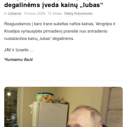
degalinėms įveda kainų „lubas“
In
Užsienis
10 kovo, 2026
72 Views
Vitaliy Kravchenko
Reaguodamos į karo Irane sukeltas naftos kainas, Vengrijos ir
Kroatijos vyriausybės pirmadienį pranešė nuo antradienio
nustatančios kainų „lubas“ degalinėms.
JAV ir Izraelio
…
Читати далі