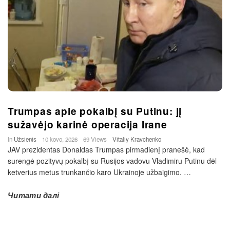
Trumpas apie pokalbį su Putinu: jį
sužavėjo karinė operacija Irane
In
Užsienis
10 kovo, 2026
69 Views
Vitaliy Kravchenko
JAV prezidentas Donaldas Trumpas pirmadienį pranešė, kad
surengė pozityvų pokalbį su Rusijos vadovu Vladimiru Putinu dėl
ketverius metus trunkančio karo Ukrainoje užbaigimo.
…
Читати далі