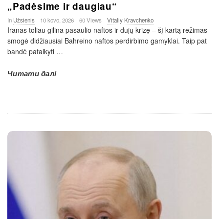
„Padėsime ir daugiau“
In
Užsienis
10 kovo, 2026
60 Views
Vitaliy Kravchenko
Iranas toliau gilina pasaulio naftos ir dujų krizę – šį kartą režimas
smogė didžiausiai Bahreino naftos perdirbimo gamyklai. Taip pat
bandė pataikyti
…
Читати далі