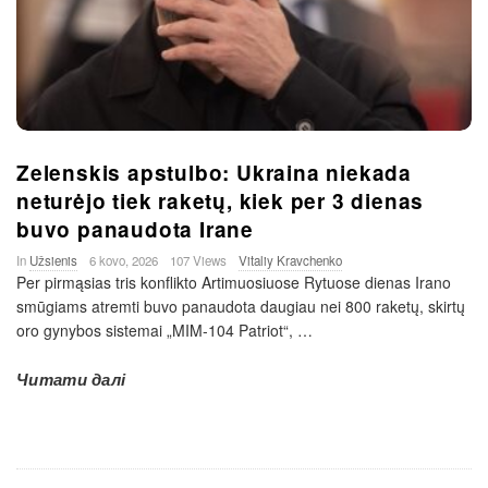
Zelenskis apstulbo: Ukraina niekada
neturėjo tiek raketų, kiek per 3 dienas
buvo panaudota Irane
In
Užsienis
6 kovo, 2026
107 Views
Vitaliy Kravchenko
Per pirmąsias tris konflikto Artimuosiuose Rytuose dienas Irano
smūgiams atremti buvo panaudota daugiau nei 800 raketų, skirtų
oro gynybos sistemai „MIM-104 Patriot“,
…
Читати далі