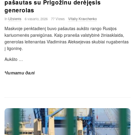
pašautas su Prigožinu derėjęsis
generolas
In
Užsienis
6 vasario, 2026
77 Views
Vitaliy Kravchenko
Maskvoje penktadienį buvo pašautas aukšto rango Rusijos
kariuomenės pareigūnas. Kaip praneša valstybinė žiniasklaida,
generolas leitenantas Vladimiras Aleksejevas skubiai nugabentas
į ligoninę.
Aukšto
…
Читати далі