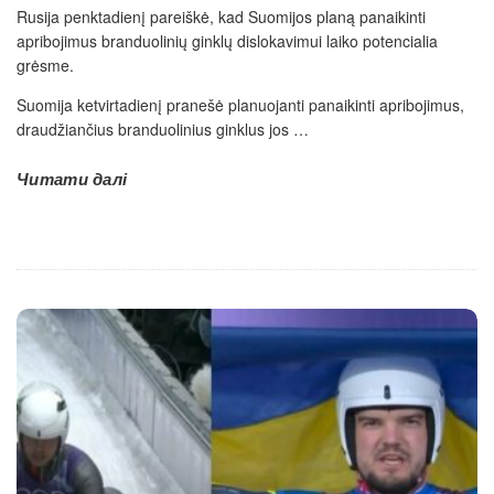
Rusija penktadienį pareiškė, kad Suomijos planą panaikinti
apribojimus branduolinių ginklų dislokavimui laiko potencialia
grėsme.
Suomija ketvirtadienį pranešė planuojanti panaikinti apribojimus,
draudžiančius branduolinius ginklus jos
…
Читати далі