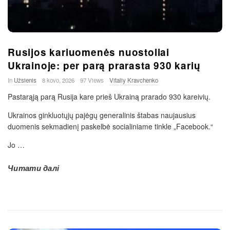
Rusijos kariuomenės nuostoliai
Ukrainoje: per parą prarasta 930 karių
In
Užsienis
8 kovo, 2026
97 Views
Vitaliy Kravchenko
Pastarąją parą Rusija kare prieš Ukrainą prarado 930 kareivių.
Ukrainos ginkluotųjų pajėgų generalinis štabas naujausius
duomenis sekmadienį paskelbė socialiniame tinkle „Facebook.“
Jo
…
Читати далі