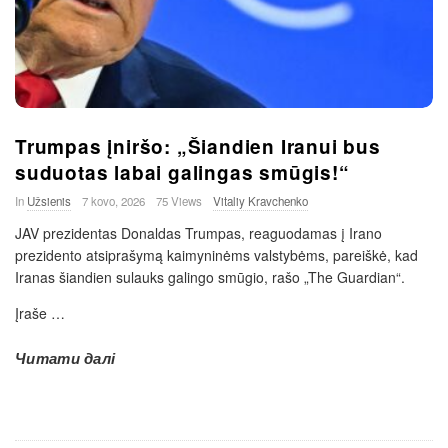
Trumpas įniršo: „Šiandien Iranui bus
suduotas labai galingas smūgis!“
In
Užsienis
7 kovo, 2026
75 Views
Vitaliy Kravchenko
JAV prezidentas Donaldas Trumpas, reaguodamas į Irano
prezidento atsiprašymą kaimyninėms valstybėms, pareiškė, kad
Iranas šiandien sulauks galingo smūgio, rašo „The Guardian“.
Įraše
…
Читати далі