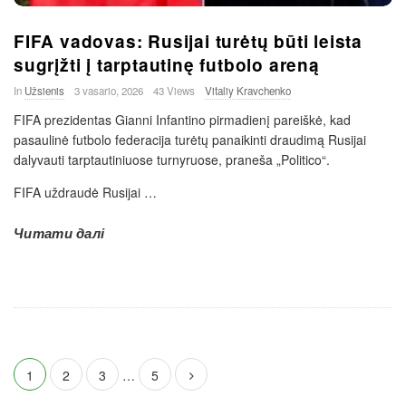
FIFA vadovas: Rusijai turėtų būti leista
sugrįžti į tarptautinę futbolo areną
In
Užsienis
3 vasario, 2026
43 Views
Vitaliy Kravchenko
FIFA prezidentas Gianni Infantino pirmadienį pareiškė, kad
pasaulinė futbolo federacija turėtų panaikinti draudimą Rusijai
dalyvauti tarptautiniuose turnyruose, praneša „Politico“.
FIFA uždraudė Rusijai
…
Читати далі
Į
1
2
3
…
5
r