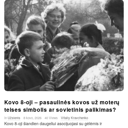
Kovo 8-oji – pasaulinės kovos už moterų
teises simbolis ar sovietinis palikimas?
In
Užsienis
8 kovo, 2026
40 Views
Vitaliy Kravchenko
Kovo 8-oji šiandien daugeliui asocijuojasi su gėlėmis ir