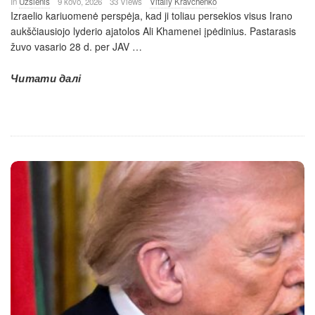
In
Užsienis
9 kovo, 2026
33 Views
Vitaliy Kravchenko
Izraelio kariuomenė perspėja, kad ji toliau persekios visus Irano
aukščiausiojo lyderio ajatolos Ali Khamenei įpėdinius. Pastarasis
žuvo vasario 28 d. per JAV
…
Читати далі