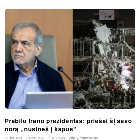
Prabilo Irano prezidentas: priešai šį savo
norą „nusineš į kapus“
In
Užsienis
7 kovo, 2026
104 Views
Vitaliy Kravchenko