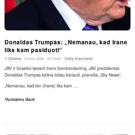
Donaldas Trumpas: „Nemanau, kad Irane
liks kam pasiduoti“
In
Užsienis
8 kovo, 2026
74 Views
Vitaliy Kravchenko
JAV ir Izraeliui tęsiant Irano bombardavimą, JAV prezidentas
Donaldas Trumpas ketina toliau kariauti, praneša „Sky News“.
„Nemanau, kad ten (Irane) liks kam
…
Читати далі