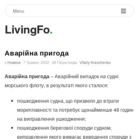
Menu
LivingFo
.
Аварійна пригода
у
Новини
7 Травня, 2022
38 Переглядів
Vitaliy Kravchenko
Аварійна пригода
– Аварійний випадок на судні
морського флоту, в результаті якого сталося:
пошкодження судна, що призвело до втрати
мореплавності та потребує щонайменше 48 годин
на виправлення ушкодження;
пошкодження берегової споруди судном,
виправлення якого вимагає виведення споруди з