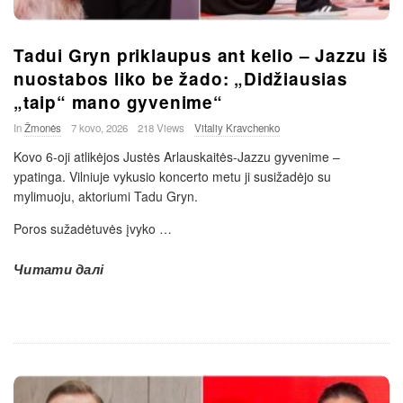
Tadui Gryn priklaupus ant kelio – Jazzu iš
nuostabos liko be žado: „Didžiausias
„taip“ mano gyvenime“
In
Žmonės
7 kovo, 2026
218 Views
Vitaliy Kravchenko
Kovo 6-oji atlikėjos Justės Arlauskaitės-Jazzu gyvenime –
ypatinga. Vilniuje vykusio koncerto metu ji susižadėjo su
mylimuoju, aktoriumi Tadu Gryn.
Poros sužadėtuvės įvyko
…
Читати далі