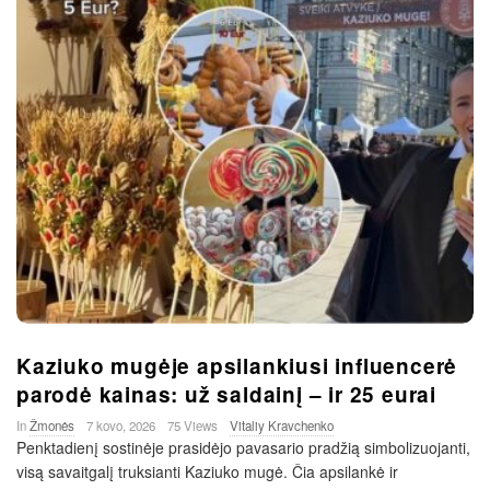
Kaziuko mugėje apsilankiusi influencerė
parodė kainas: už saldainį – ir 25 eurai
In
Žmonės
7 kovo, 2026
75 Views
Vitaliy Kravchenko
Penktadienį sostinėje prasidėjo pavasario pradžią simbolizuojanti,
visą savaitgalį truksianti Kaziuko mugė. Čia apsilankė ir