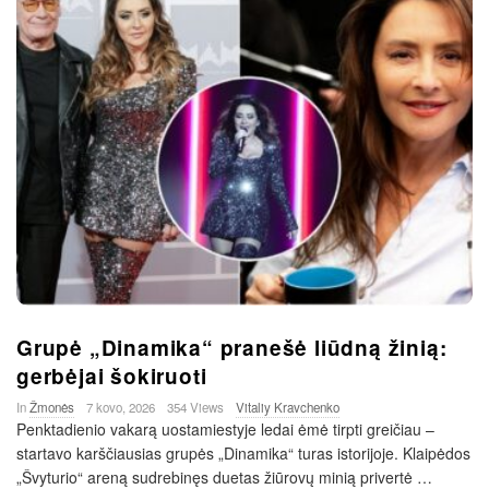
Grupė „Dinamika“ pranešė liūdną žinią:
gerbėjai šokiruoti
In
Žmonės
7 kovo, 2026
354 Views
Vitaliy Kravchenko
Penktadienio vakarą uostamiestyje ledai ėmė tirpti greičiau –
startavo karščiausias grupės „Dinamika“ turas istorijoje. Klaipėdos
„Švyturio“ areną sudrebinęs duetas žiūrovų minią privertė
…