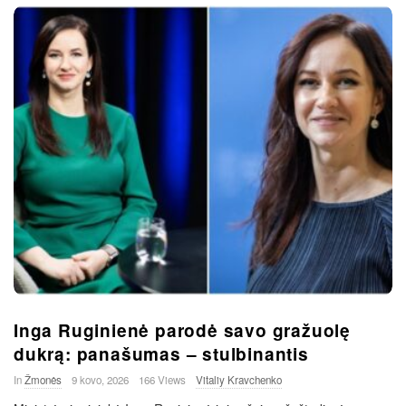
Inga Ruginienė parodė savo gražuolę
dukrą: panašumas – stulbinantis
In
Žmonės
9 kovo, 2026
166 Views
Vitaliy Kravchenko