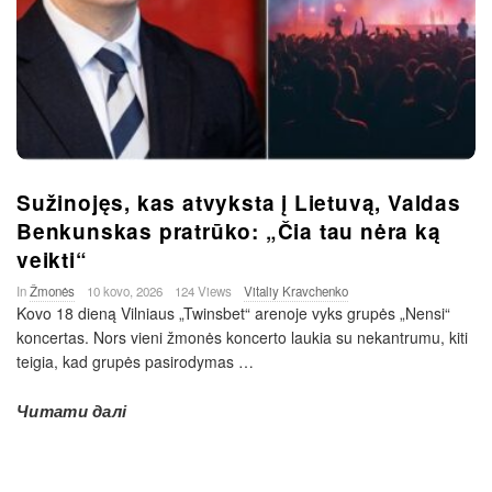
Sužinojęs, kas atvyksta į Lietuvą, Valdas
Benkunskas pratrūko: „Čia tau nėra ką
veikti“
In
Žmonės
10 kovo, 2026
124 Views
Vitaliy Kravchenko
Kovo 18 dieną Vilniaus „Twinsbet“ arenoje vyks grupės „Nensi“
koncertas. Nors vieni žmonės koncerto laukia su nekantrumu, kiti
teigia, kad grupės pasirodymas
…
Читати далі