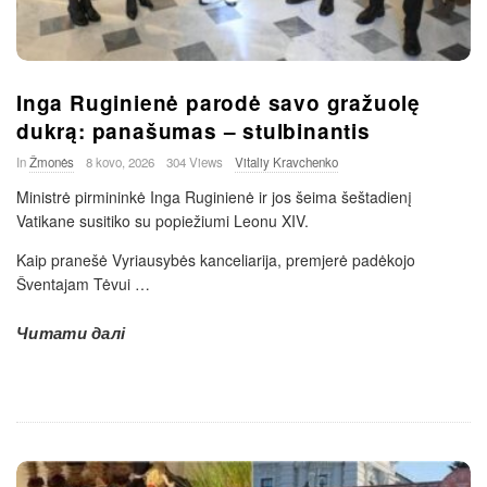
Inga Ruginienė parodė savo gražuolę
dukrą: panašumas – stulbinantis
In
Žmonės
8 kovo, 2026
304 Views
Vitaliy Kravchenko
Ministrė pirmininkė Inga Ruginienė ir jos šeima šeštadienį
Vatikane susitiko su popiežiumi Leonu XIV.
Kaip pranešė Vyriausybės kanceliarija, premjerė padėkojo
Šventajam Tėvui
…
Читати далі