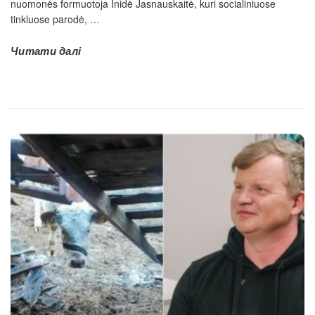
nuomonės formuotoja Inidė Jasnauskaitė, kuri socialiniuose
tinkluose parodė,
…
Читати далі