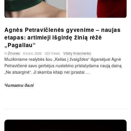
Agnės Petravičienės gyvenime – naujas
etapas: artimieji išgirdę žinią rėžė
„Pagaliau“
In
Žmonės
8 kovo, 2026
223 Views
Vitaliy Kravchenko
Muzikiniame realybės šou „Kelias į žvaigždes“ išgarsėjusi Agnė
Petravičienė savo gerbėjus nustebino pristatydama naują dainą
„Ne atsarginė“. Ji skamba kitaip nei įprastai
…
Читати далі