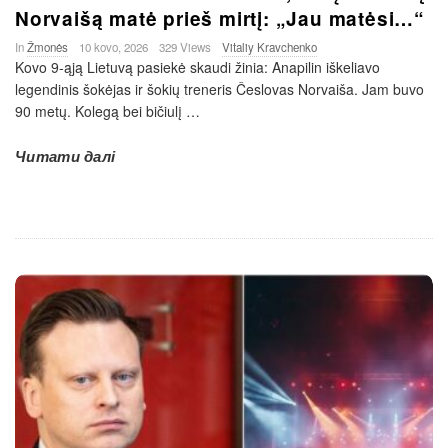
Norvaišą matė prieš mirtį: „Jau matėsi…“
In
Žmonės
10 kovo, 2026
329 Views
Vitaliy Kravchenko
Kovo 9-ąją Lietuvą pasiekė skaudi žinia: Anapilin iškeliavo
legendinis šokėjas ir šokių treneris Česlovas Norvaiša. Jam buvo
90 metų. Kolegą bei bičiulį
…
Читати далі