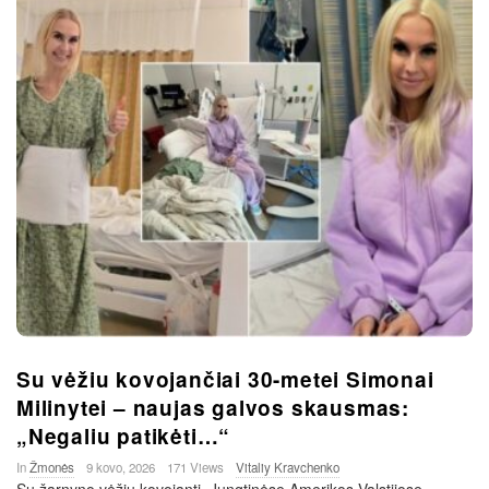
Su vėžiu kovojančiai 30-metei Simonai
Milinytei – naujas galvos skausmas:
„Negaliu patikėti…“
In
Žmonės
9 kovo, 2026
171 Views
Vitaliy Kravchenko