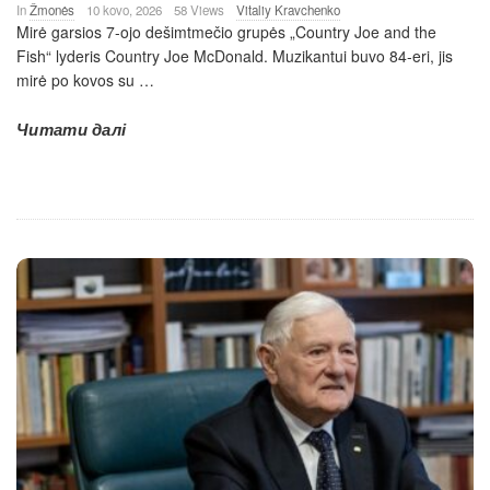
In
Žmonės
10 kovo, 2026
58 Views
Vitaliy Kravchenko
Mirė garsios 7-ojo dešimtmečio grupės „Country Joe and the
Fish“ lyderis Country Joe McDonald. Muzikantui buvo 84-eri, jis
mirė po kovos su
…
Читати далі