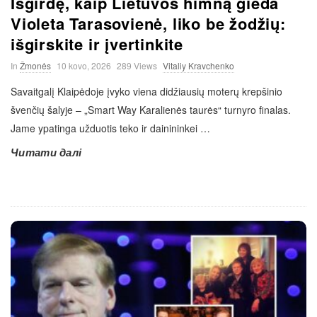
Išgirdę, kaip Lietuvos himną gieda
Violeta Tarasovienė, liko be žodžių:
išgirskite ir įvertinkite
In
Žmonės
10 kovo, 2026
289 Views
Vitaliy Kravchenko
Savaitgalį Klaipėdoje įvyko viena didžiausių moterų krepšinio
švenčių šalyje – „Smart Way Karalienės taurės“ turnyro finalas.
Jame ypatinga užduotis teko ir dainininkei
…
Читати далі