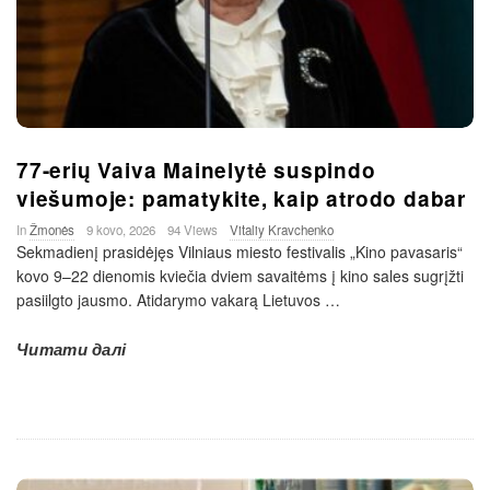
77-erių Vaiva Mainelytė suspindo
viešumoje: pamatykite, kaip atrodo dabar
In
Žmonės
9 kovo, 2026
94 Views
Vitaliy Kravchenko
Sekmadienį prasidėjęs Vilniaus miesto festivalis „Kino pavasaris“
kovo 9–22 dienomis kviečia dviem savaitėms į kino sales sugrįžti
pasiilgto jausmo. Atidarymo vakarą Lietuvos
…
Читати далі