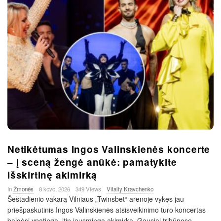
Netikėtumas Ingos Valinskienės koncerte
– į sceną žengė anūkė: pamatykite
išskirtinę akimirką
In
Žmonės
8 kovo, 2026
349 Views
Vitaliy Kravchenko
Šeštadienio vakarą Vilniaus „Twinsbet“ arenoje vykęs jau
priešpaskutinis Ingos Valinskienės atsisveikinimo turo koncertas
baigėsi ypatinga, itin jausminga akimirka. Gausiai tribūnose