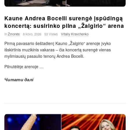
Kaune Andrea Bocelli surengė įspūdingą
koncertą: susirinko pilna „Žalgirio“ arena
In
Žmonės
8 kovo, 2026
53 Views
Vitaliy Kravchenko
Pirmą pavasario šeštadienį Kauno „Žalgirio“ arenoje įvyko
išskirtinis muzikinis vakaras – čia koncertą surengė vienas
mylimiausių pasaulio tenorų Andrea Bocelli.
Pilnutėlėje arenoje
…
Читати далі