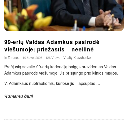
99-erių Valdas Adamkus pasirodė
viešumoje: priežastis – neeilinė
In
Žmonės
10 kovo, 2026
126 Views
Vitaliy Kravchenko
Praėjusią savaitę 99-erių kadenciją baigęs prezidentas Valdas
Adamkus pasirodė viešumoje. Jis prisijungė prie kilnios misijos.
V. Adamkaus nuotraukomis, kuriose jis – apsuptas
…
Читати далі