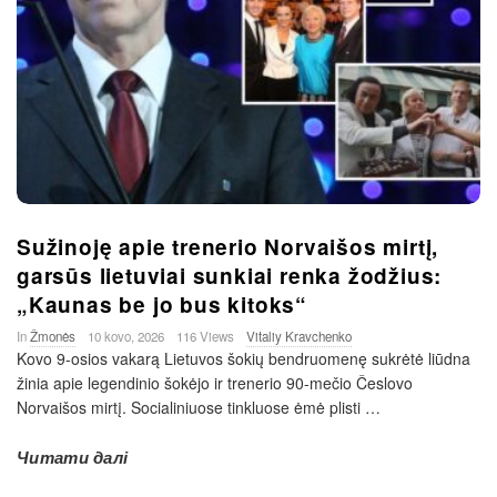
Sužinoję apie trenerio Norvaišos mirtį,
garsūs lietuviai sunkiai renka žodžius:
„Kaunas be jo bus kitoks“
In
Žmonės
10 kovo, 2026
116 Views
Vitaliy Kravchenko
Kovo 9-osios vakarą Lietuvos šokių bendruomenę sukrėtė liūdna
žinia apie legendinio šokėjo ir trenerio 90-mečio Česlovo
Norvaišos mirtį. Socialiniuose tinkluose ėmė plisti
…
Читати далі