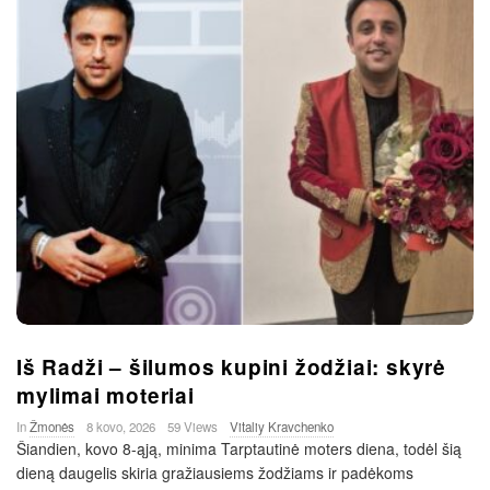
Iš Radži – šilumos kupini žodžiai: skyrė
mylimai moteriai
In
Žmonės
8 kovo, 2026
59 Views
Vitaliy Kravchenko
Šiandien, kovo 8-ąją, minima Tarptautinė moters diena, todėl šią
dieną daugelis skiria gražiausiems žodžiams ir padėkoms