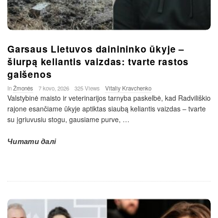
Garsaus Lietuvos dainininko ūkyje –
šiurpą keliantis vaizdas: tvarte rastos
gaišenos
In
Žmonės
7 kovo, 2026
325 Views
Vitaliy Kravchenko
Valstybinė maisto ir veterinarijos tarnyba paskelbė, kad Radviliškio
rajone esančiame ūkyje aptiktas siaubą keliantis vaizdas – tvarte
su įgriuvusiu stogu, gausiame purve,
…
Читати далі