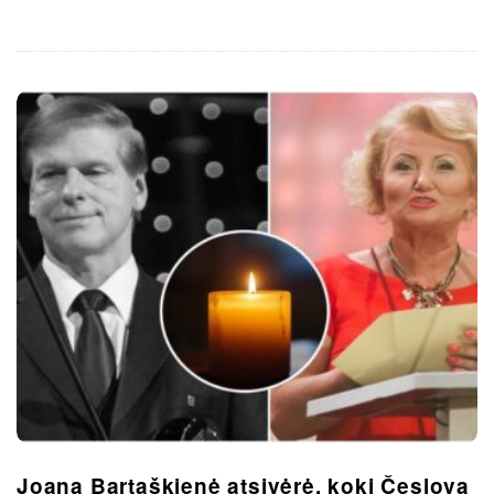
Joana Bartaškienė atsivėrė, kokį Česlovą