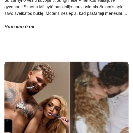
Su žarnyno vėžiu kovojanti, Jungtinėse Amerikos Valstijose
gyvenanti Simona Milinytė pasidalijo naujausiomis žiniomis apie
savo sveikatos būklę. Moteris neslepia, kad pastarieji mėnesiai
…
Читати далі