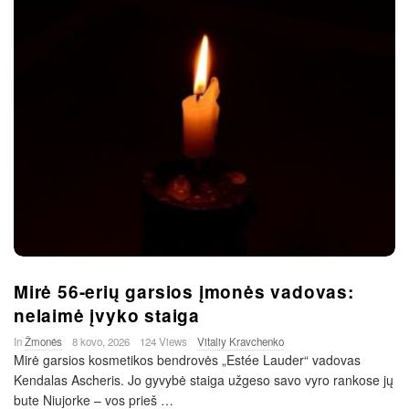
Mirė 56-erių garsios įmonės vadovas:
nelaimė įvyko staiga
In
Žmonės
8 kovo, 2026
124 Views
Vitaliy Kravchenko
Mirė garsios kosmetikos bendrovės „Estée Lauder“ vadovas
Kendalas Ascheris. Jo gyvybė staiga užgeso savo vyro rankose jų
bute Niujorke – vos prieš
…