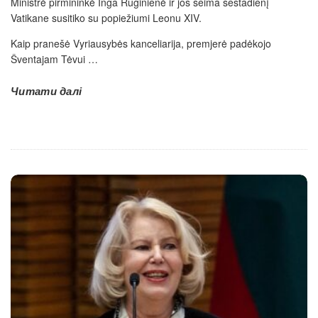
Ministrė pirmininkė Inga Ruginienė ir jos šeima šeštadienį
Vatikane susitiko su popiežiumi Leonu XIV.
Kaip pranešė Vyriausybės kanceliarija, premjerė padėkojo
Šventajam Tėvui
…
Читати далі