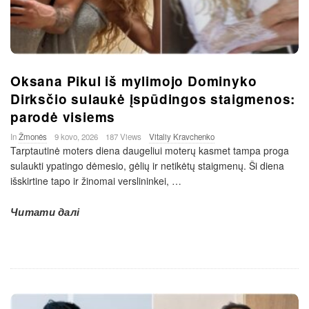
Oksana Pikul iš mylimojo Dominyko
Dirksčio sulaukė įspūdingos staigmenos:
parodė visiems
In
Žmonės
9 kovo, 2026
187 Views
Vitaliy Kravchenko
Tarptautinė moters diena daugeliui moterų kasmet tampa proga
sulaukti ypatingo dėmesio, gėlių ir netikėtų staigmenų. Ši diena
išskirtine tapo ir žinomai verslininkei,
…
Читати далі