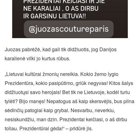
Juozas pabrėžė, kad gali tik didžiuotis, jog Danijos
karalienė vilki jo kurtus rūbus.
„Lietuvai kultūrai žmonių nereikia. Kokio žemo lygio
Prezidentūra, kokio pasipūtimo, griūk negyvas! Kitos šalys
didžiuotųsi savo herojais! Bet tik ne Lietuvoje, kodėl turiu
tylėti? Bijo manęs! Nepatogus aš kaip skersvėjis, bus pilna
sėdinčių patogiai kaip grybai. Nesvarbu, neverkiu,
nesiskundžiu, man dzin. Prezidentai keičiasi, o aš dirbu
toliau. Prezidentūrai gėda!“ – pridūrė jis.