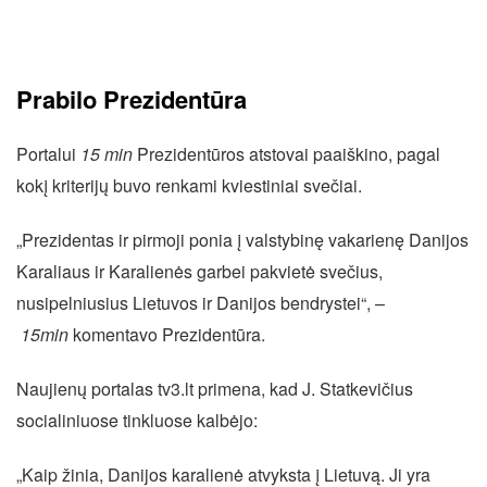
Prabilo Prezidentūra
Portalui
15 min
Prezidentūros atstovai paaiškino, pagal
kokį kriterijų buvo renkami kviestiniai svečiai.
„Prezidentas ir pirmoji ponia į valstybinę vakarienę Danijos
Karaliaus ir Karalienės garbei pakvietė svečius,
nusipelniusius Lietuvos ir Danijos bendrystei“, –
15min
komentavo Prezidentūra.
Naujienų portalas tv3.lt primena, kad J. Statkevičius
socialiniuose tinkluose kalbėjo:
„Kaip žinia, Danijos karalienė atvyksta į Lietuvą. Ji yra