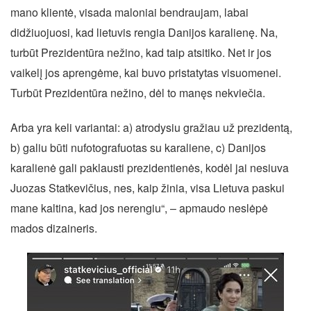
mano klientė, visada maloniai bendraujam, labai
didžiuojuosi, kad lietuvis rengia Danijos karalienę. Na,
turbūt Prezidentūra nežino, kad taip atsitiko. Net ir jos
vaikelį jos aprengėme, kai buvo pristatytas visuomenei.
Turbūt Prezidentūra nežino, dėl to manęs nekviečia.
Arba yra keli variantai: a) atrodysiu gražiau už prezidentą,
b) galiu būti nufotografuotas su karaliene, c) Danijos
karalienė gali paklausti prezidentienės, kodėl jai nesiuva
Juozas Statkevičius, nes, kaip žinia, visa Lietuva paskui
mane kaltina, kad jos nerengiu“, – apmaudo neslėpė
mados dizaineris.