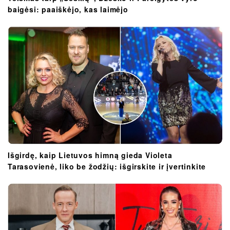
baigėsi: paaiškėjo, kas laimėjo
Išgirdę, kaip Lietuvos himną gieda Violeta
Tarasovienė, liko be žodžių: išgirskite ir įvertinkite