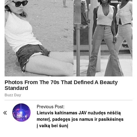
P
Previous Post:
Lietuvis kaltinamas JAV nužudęs nėščią
o
moterį, padegęs jos namus ir pasikėsinęs
s
į vaiką bei šunį
t
N