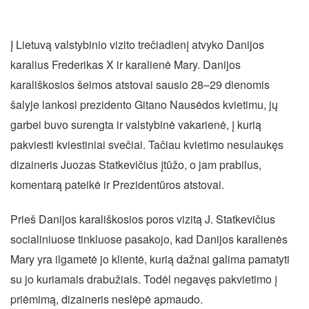
Į Lietuvą valstybinio vizito trečiadienį atvyko Danijos
karalius Frederikas X ir karalienė Mary. Danijos
karališkosios šeimos atstovai sausio 28–29 dienomis
šalyje lankosi prezidento Gitano Nausėdos kvietimu, jų
garbei buvo surengta ir valstybinė vakarienė, į kurią
pakviesti kviestiniai svečiai. Tačiau kvietimo nesulaukęs
dizaineris Juozas Statkevičius įtūžo, o jam prabilus,
komentarą pateikė ir Prezidentūros atstovai.
Prieš Danijos karališkosios poros vizitą J. Statkevičius
socialiniuose tinkluose pasakojo, kad Danijos karalienės
Mary yra ilgametė jo klientė, kurią dažnai galima pamatyti
su jo kuriamais drabužiais. Todėl negavęs pakvietimo į
priėmimą, dizaineris neslėpė apmaudo.