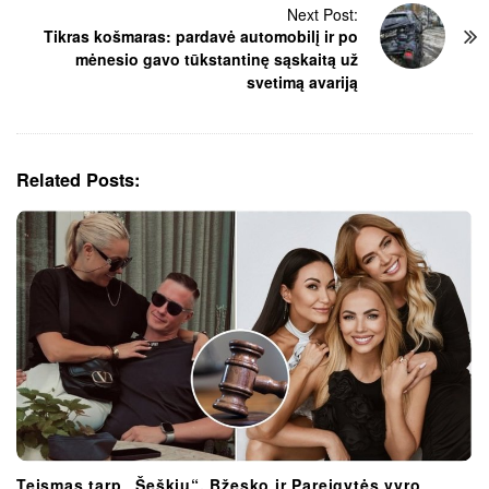
Next Post:
a
Tikras košmaras: pardavė automobilį ir po
v
mėnesio gavo tūkstantinę sąskaitą už
i
svetimą avariją
g
a
t
i
Related Posts:
o
n
Teismas tarp „Šeškių“, Bžesko ir Pareigytės vyro