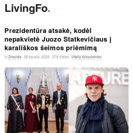
LivingFo
.
Prezidentūra atsakė, kodėl
nepakvietė Juozo Statkevičiaus į
karališkos šeimos priėmimą
In
Žmonės
29 sausio, 2026
279 Views
Vitaliy Kravchenko