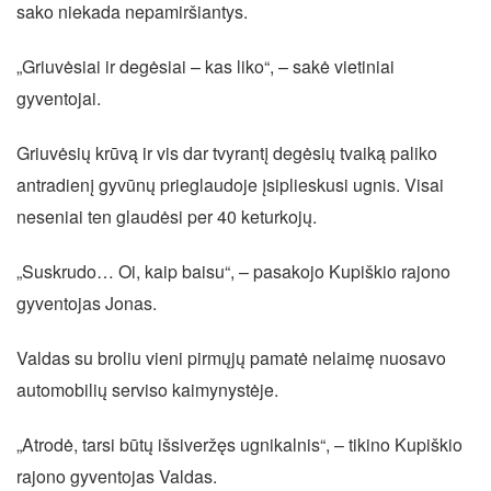
sako niekada nepamiršiantys.
„Griuvėsiai ir degėsiai – kas liko“, – sakė vietiniai
gyventojai.
Griuvėsių krūvą ir vis dar tvyrantį degėsių tvaiką paliko
antradienį gyvūnų prieglaudoje įsiplieskusi ugnis. Visai
neseniai ten glaudėsi per 40 keturkojų.
„Suskrudo… Oi, kaip baisu“, – pasakojo Kupiškio rajono
gyventojas Jonas.
Valdas su broliu vieni pirmųjų pamatė nelaimę nuosavo
automobilių serviso kaimynystėje.
„Atrodė, tarsi būtų išsiveržęs ugnikalnis“, – tikino Kupiškio
rajono gyventojas Valdas.