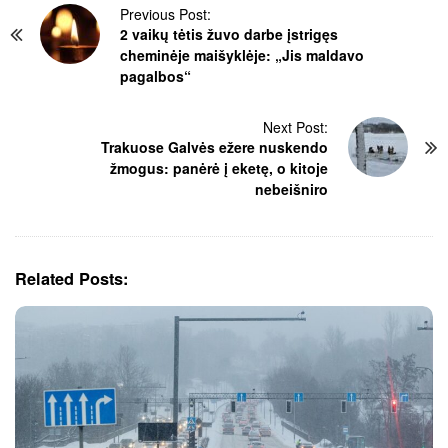
P
Previous Post:
2 vaikų tėtis žuvo darbe įstrigęs
o
cheminėje maišyklėje: „Jis maldavo
s
pagalbos“
t
N
Next Post:
a
Trakuose Galvės ežere nuskendo
v
žmogus: panėrė į eketę, o kitoje
i
nebeišniro
g
a
t
i
Related Posts:
o
n