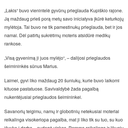
„Lakis“ buvo vienintelė gyvūnų prieglauda Kupiškio rajone.
Ją maždaug prieš porą metų savo iniciatyva įkūrė keturkojų
mylėtoja. Tai buvo ne tik pamestinukų prieglauda, bet ir jos
namai. Dėl patirtų sukrėtimų moteris atsidūrė medikų
rankose.
„Visą gyvenimą ji juos mylėjo“, – dalijosi prieglaudos
šeimininkės sūnus Marius.
Laimei, gyvi liko maždaug 20 šuniukų, kurie buvo laikomi
kituose pastatuose. Savivaldybė žada pagalbą
nukentėjusiai prieglaudos šeimininkei.
Savanorių teigimu, namų ir globotinių netekusiai moteriai
reikalinga visokeriopa pagalba, mat ji liko tik su tuo, su kuo
išvyko į darbą – sudegė viskas. Parama reikalinga ir likusių