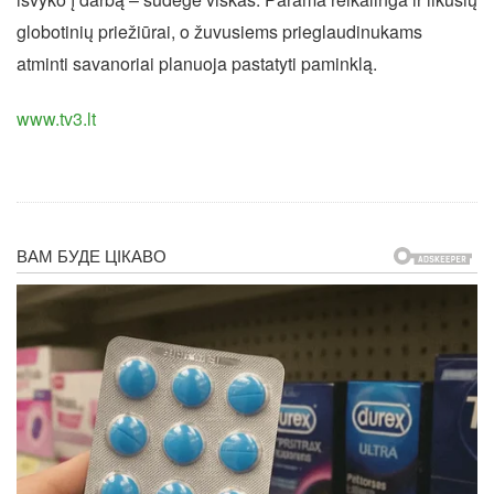
globotinių priežiūrai, o žuvusiems prieglaudinukams
atminti savanoriai planuoja pastatyti paminklą.
www.tv3.lt