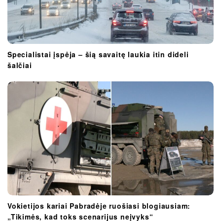
Specialistai įspėja – šią savaitę laukia itin dideli
šalčiai
Vokietijos kariai Pabradėje ruošiasi blogiausiam:
„Tikimės, kad toks scenarijus neįvyks“