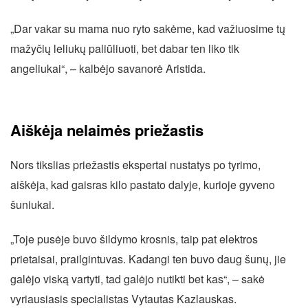
„Dar vakar su mama nuo ryto sakėme, kad važiuosime tų
mažyčių leliukų paliūliuoti, bet dabar ten liko tik
angeliukai“, – kalbėjo savanorė Aristida.
Aiškėja nelaimės priežastis
Nors tikslias priežastis ekspertai nustatys po tyrimo,
aiškėja, kad gaisras kilo pastato dalyje, kurioje gyveno
šuniukai.
„Toje pusėje buvo šildymo krosnis, taip pat elektros
prietaisai, prailgintuvas. Kadangi ten buvo daug šunų, jie
galėjo viską vartyti, tad galėjo nutikti bet kas“, – sakė
vyriausiasis specialistas Vytautas Kazlauskas.