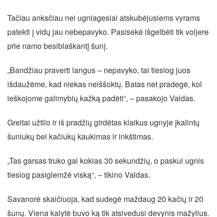
Tačiau anksčiau nei ugniagesiai atskubėjusiems vyrams
patekti į vidų jau nebepavyko. Pasisekė išgelbėti tik voljere
prie namo besiblaškantį šunį.
„Bandžiau praverti langus – nepavyko, tai tiesiog juos
išdaužėme, kad niekas neiššoktų. Batas net pradegė, kol
ieškojome galimybių kažką padėti“, – pasakojo Valdas.
Greitai užtilo ir iš pradžių girdėtas klaikus ugnyje įkalintų
šuniukų bei kačiukų kaukimas ir inkštimas.
„Tas garsas truko gal kokias 30 sekundžių, o paskui ugnis
tiesiog pasiglemžė viską“, – tikino Valdas.
Savanorė skaičiuoja, kad sudegė maždaug 20 kačių ir 20
šunų. Viena kalytė buvo ką tik atsivedusi devynis mažylius.