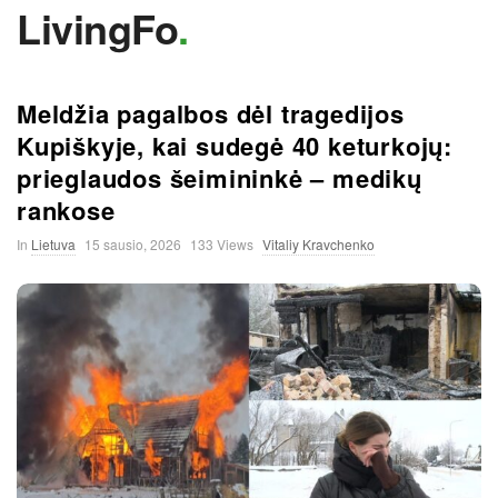
LivingFo
.
Meldžia pagalbos dėl tragedijos
Kupiškyje, kai sudegė 40 keturkojų:
prieglaudos šeimininkė – medikų
rankose
In
Lietuva
15 sausio, 2026
133 Views
Vitaliy Kravchenko