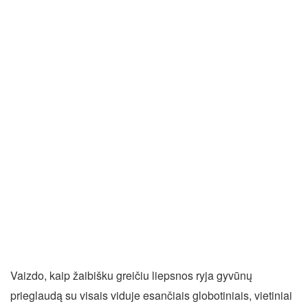
Vaizdo, kaip žaibišku greičiu liepsnos ryja gyvūnų
prieglaudą su visais viduje esančiais globotiniais, vietiniai