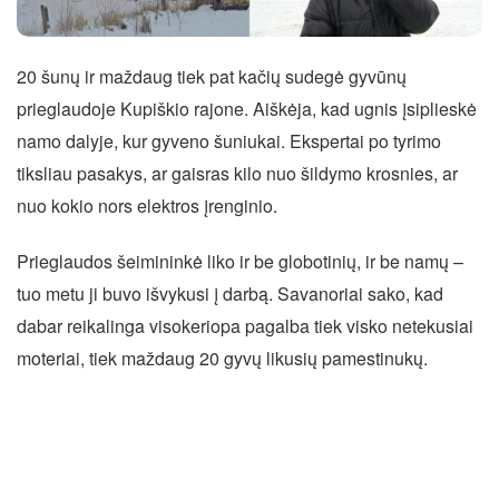
20 šunų ir maždaug tiek pat kačių sudegė gyvūnų
prieglaudoje Kupiškio rajone. Aiškėja, kad ugnis įsiplieskė
namo dalyje, kur gyveno šuniukai. Ekspertai po tyrimo
tiksliau pasakys, ar gaisras kilo nuo šildymo krosnies, ar
nuo kokio nors elektros įrenginio.
Prieglaudos šeimininkė liko ir be globotinių, ir be namų –
tuo metu ji buvo išvykusi į darbą. Savanoriai sako, kad
dabar reikalinga visokeriopa pagalba tiek visko netekusiai
moteriai, tiek maždaug 20 gyvų likusių pamestinukų.